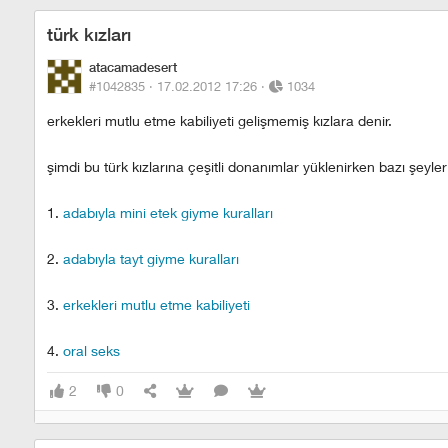
türk kızları
atacamadesert
#1042835 ·
17.02.2012 17:26
·
1034
erkekleri mutlu etme kabiliyeti gelişmemiş kızlara denir.
şimdi bu türk kızlarına çeşitli donanımlar yüklenirken bazı şeyler
1.
adabıyla mini etek giyme kuralları
2.
adabıyla tayt giyme kuralları
3.
erkekleri mutlu etme kabiliyeti
4.
oral seks
2
0