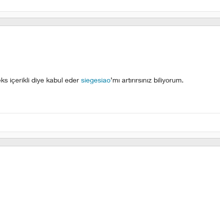
s içerikli diye kabul eder
siegesiao
’mı artırırsınız biliyorum.