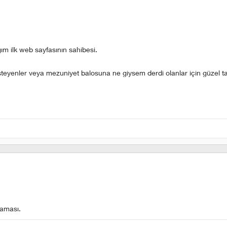
 ilk web sayfasının sahibesi.
steyenler veya mezuniyet balosuna ne giysem derdi olanlar için güzel t
laması.