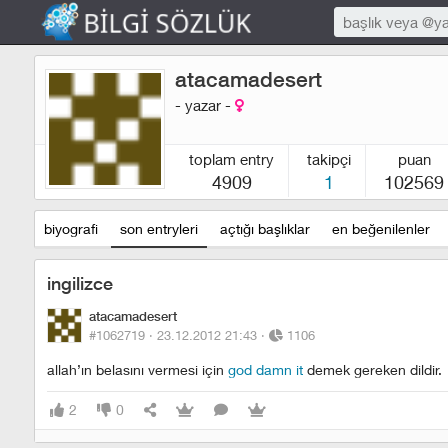
atacamadesert
- yazar -
toplam entry
takipçi
puan
4909
1
102569
biyografi
son entryleri
açtığı başlıklar
en beğenilenler
ingilizce
atacamadesert
#1062719 ·
23.12.2012 21:43
·
1106
allah’ın belasını vermesi için
god damn it
demek gereken dildir.
2
0