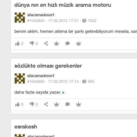
dünya nın en hızlı müzik arama motoru
atacamadesert
#1042833 ·
17.02.2012 17:21
·
1022
benim aklım. hemen aklıma bir şarkı getirebiliyorum mesela. sa
2
0
sözlükte olması gerekenler
atacamadesert
#1042830 ·
17.02.2012 17:14
·
955
daha fazla sayıda yazar.
0
0
esrakesh
atacamadesert