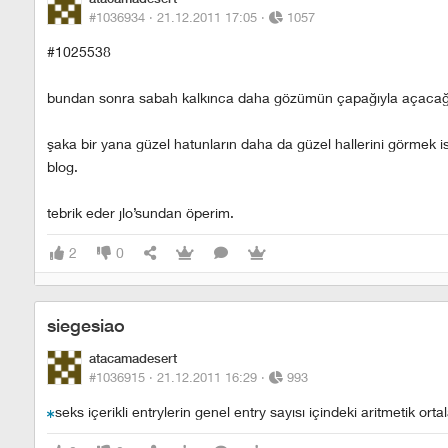
#1036934 ·
21.12.2011 17:05
·
1057
#1025538
bundan sonra sabah kalkınca daha gözümün çapağıyla açacağım
şaka bir yana güzel hatunların daha da güzel hallerini görmek i
blog.
tebrik eder jlo’sundan öperim.
2
0
siegesiao
atacamadesert
#1036915 ·
21.12.2011 16:29
·
993
seks içerikli entrylerin genel entry sayısı içindeki aritmetik orta