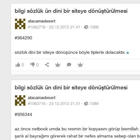
bilgi sözlük ün dini bir siteye dönüştürülmesi
atacamadesert
#1062718 ·
23.12.2012 21:41
·
1068
#964290
sözlük dini bir siteye dönüşünce böyle tiplerle dolacaktır.
0
0
bilgi sözlük ün dini bir siteye dönüştürülmesi
atacamadesert
#1062716 ·
23.12.2012 21:31
·
1089
#986344
az önce netbook umda bu resmin bir kopyasını görüp bismillah 
şanlı al bayrağımı görerek rahat bir nefes almama sebep olan ba