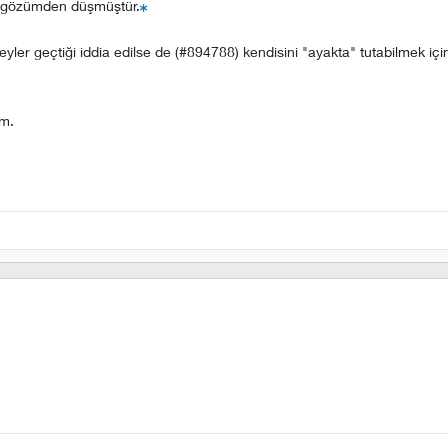
de gözümden düşmüştür.
eyler geçtiği iddia edilse de (#894788) kendisini "ayakta" tutabilmek içi
im.