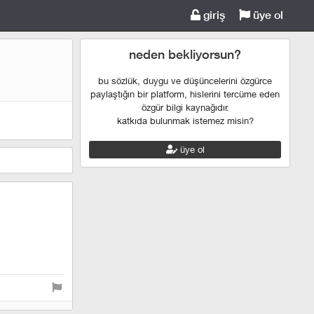
giriş
üye ol
neden bekliyorsun?
bu sözlük, duygu ve düşüncelerini özgürce
paylaştığın bir platform, hislerini tercüme eden
özgür bilgi kaynağıdır.
katkıda bulunmak istemez misin?
üye ol