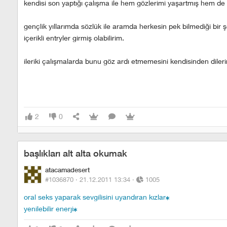
kendisi son yaptığı çalışma ile hem gözlerimi yaşartmış hem 
gençlik yıllarımda sözlük ile aramda herkesin pek bilmediği bir ş
içerikli entryler girmiş olabilirim.
ileriki çalışmalarda bunu göz ardı etmemesini kendisinden diler
2
0
başlıkları alt alta okumak
atacamadesert
#1036870 ·
21.12.2011 13:34
·
1005
oral seks yaparak sevgilisini uyandıran kızlar
yenilebilir enerji