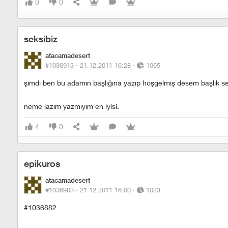
0
0
seksibiz
atacamadesert
#1036913 ·
21.12.2011 16:28
·
1065
şimdi ben bu adamın başlığına yazıp hoşgelmiş desem başlık sek
neme lazım yazmıyım en iyisi.
4
0
epikuros
atacamadesert
#1036903 ·
21.12.2011 16:00
·
1023
#1036882