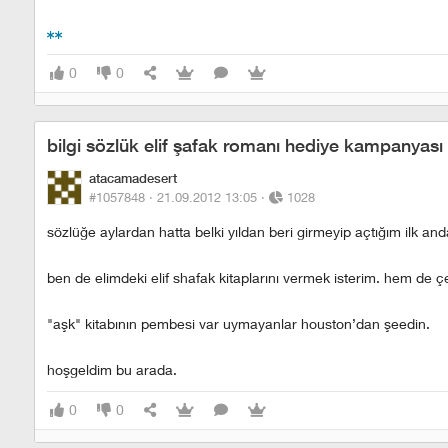
0
0
bilgi sözlük elif şafak romanı hediye kampanyası
atacamadesert
#1057848 ·
21.09.2012 13:05
·
1028
sözlüğe aylardan hatta belki yıldan beri girmeyip açtığım ilk 
ben de elimdeki elif shafak kitaplarını vermek isterim. hem de çek
"aşk" kitabının pembesi var uymayanlar houston’dan şeedin.
hoşgeldim bu arada.
0
0