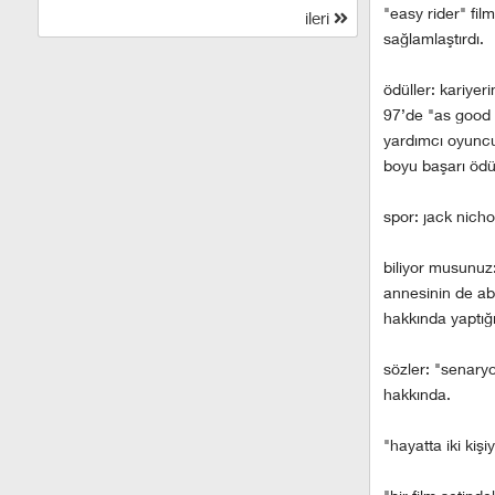
"easy rider" fil
ileri
sağlamlaştırdı.
ödüller: kariye
97’de "as good a
yardımcı oyuncu
boyu başarı ödül
spor: jack nicho
biliyor musunuz:
annesinin de abl
hakkında yaptığ
sözler: "senary
hakkında.
"hayatta iki kişi