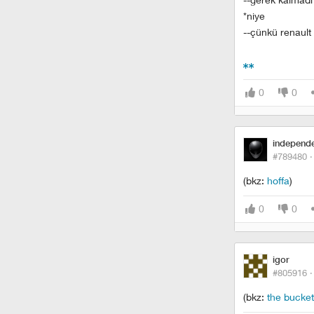
*niye
--çünkü renault 
0
0
independ
#789480 
(bkz:
hoffa
)
0
0
igor
#805916 
(bkz:
the bucket 