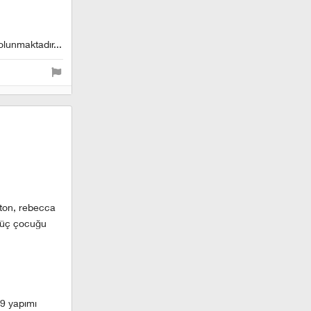
olunmaktadır...
ston, rebecca
da üç çocuğu
69 yapımı