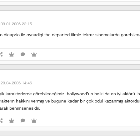
·
09.01.2006 22:15
o dicaprio ile oynadigi the departed filmle tekrar sinemalarda gorebile
·
29.04.2006 14:46
şik karakterlerde görebileceğimiz, hollywood’un belki de en iyi aktörü. 
rakterin hakkını vermiş ve bugüne kadar bir çok ödül kazanmış aktördür,
olarak benimsenesidir.