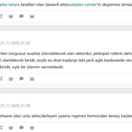
eles lakers
taraftari olan basarili aktor.
staples center
’in degismez simala
·
21.11.2005 21:32
mleri sorgusuz suailsiz izlenebilecek olan aktordur. piskopat rollerin deha
olanbilecek biridir, soyle es dost toplanip tabi jack agbi baskosede otu
 biridir, oyle bir izlenim vermektedir.
z
·
21.11.2005 21:36
a efsane olan unlu aktor.ilerleyen yasina ragmen formundan birsey kayb