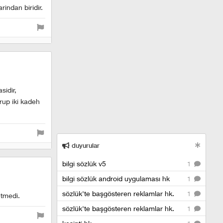
rindan biridir.
sidir,
rup iki kadeh
duyurular
bilgi sözlük v5
1
bilgi sözlük android uygulaması hk
1
sözlük'te başgösteren reklamlar hk.
1
etmedi.
sözlük'te başgösteren reklamlar hk.
1