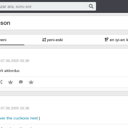
lson
yeni
yeni-eski
en iyi-en 
·
07.09.2005 03:36
li aktordur.
·
07.09.2005 03:36
over the cuckoos nest
)