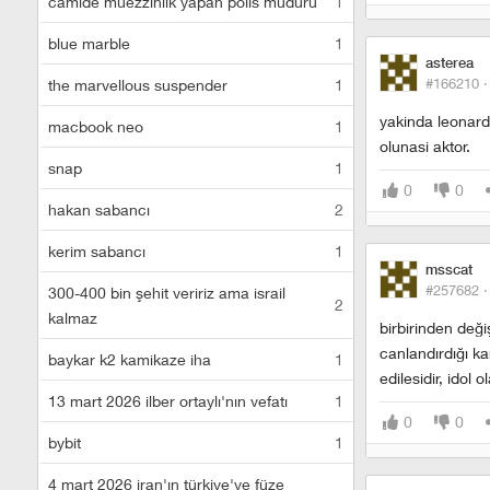
camide müezzinlik yapan polis müdürü
1
blue marble
1
asterea
#166210 
the marvellous suspender
1
yakinda leonard
macbook neo
1
olunasi aktor.
snap
1
0
0
hakan sabancı
2
kerim sabancı
1
msscat
#257682 
300-400 bin şehit veririz ama israil
2
kalmaz
birbirinden deği
canlandırdığı ka
baykar k2 kamikaze iha
1
edilesidir, idol 
13 mart 2026 ilber ortaylı'nın vefatı
1
0
0
bybit
1
4 mart 2026 iran'ın türkiye'ye füze