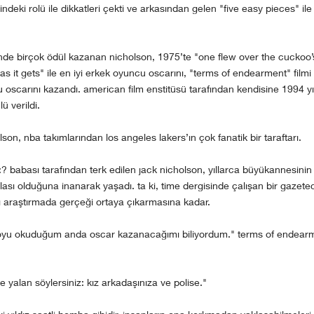
mindeki rolü ile dikkatleri çekti ve arkasından gelen "five easy pieces" 
rinde birçok ödül kazanan nicholson, 1975’te "one flew over the cuckoo’
s it gets" ile en iyi erkek oyuncu oscarını, "terms of endearment" filmi i
 oscarını kazandı. american film enstitüsü tarafından kendisine 1994 yı
ü verildi.
lson, nba takımlarından los angeles lakers’ın çok fanatik bir taraftarı.
? babası tarafından terk edilen jack nicholson, yıllarca büyükannesinin
ası olduğuna inanarak yaşadı. ta ki, time dergisinde çalışan bir gazete
ı araştırmada gerçeği ortaya çıkarmasına kadar.
oyu okuduğum anda oscar kazanacağımı biliyordum." terms of endearme
ye yalan söylersiniz: kız arkadaşınıza ve polise."