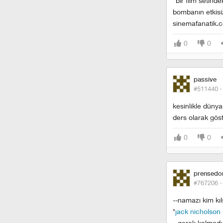
"bir film setind
bombanın etkisiz
sinemafanatik.c
0
0
passive
#511440 
kesinlikle düny
ders olarak göste
0
0
prensedo
#767206 
--namazı kim kıl
*
jack nicholson
--gerek kalmadı