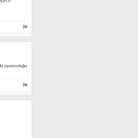
için o
eki oyunculuğu