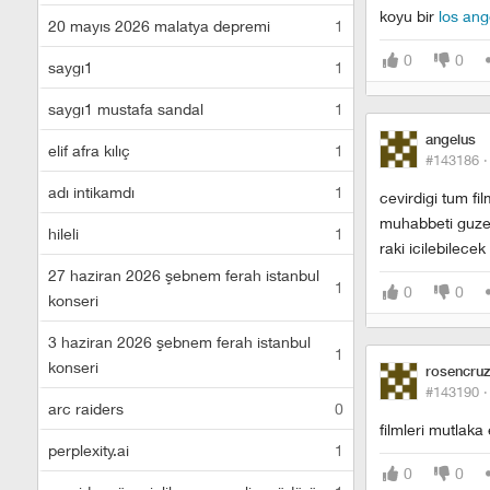
koyu bir
los ang
20 mayıs 2026 malatya depremi
1
0
0
saygı1
1
saygı1 mustafa sandal
1
angelus
elif afra kılıç
1
#143186 
adı intikamdı
1
cevirdigi tum fil
muhabbeti guzel 
hileli
1
raki icilebilecek
27 haziran 2026 şebnem ferah istanbul
1
0
0
konseri
3 haziran 2026 şebnem ferah istanbul
1
konseri
rosencru
#143190 
arc raiders
0
filmleri mutlak
perplexity.ai
1
0
0