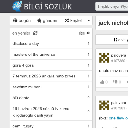
bugün
gündem
keşfet
jack nicho
en yeniler
ileri
eski-
disclosure day
1
masters of the universe
1
palovera
#107380 
gora 4 gora
1
unutulmaz oscar
7 temmuz 2026 ankara nato zirvesi
1
0
0
sevdiniz mi beni
1
ölü deniz
2
palovera
#107381 
19 haziran 2026 sözcü tv kemal
2
kılıçdaroğlu canlı yayını
(bkz:
one flew 
cemil tugay
1