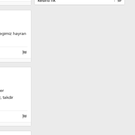
kesinti hk
1
cegimiz hayran
her
 takdir