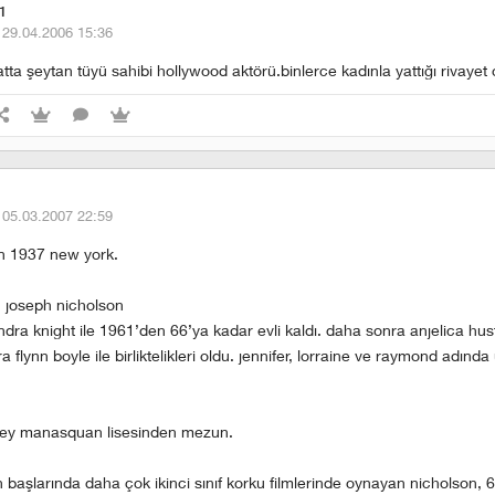
1
·
29.04.2006 15:36
atta şeytan tüyü sahibi hollywood aktörü.binlerce kadınla yattığı rivayet 
·
05.03.2007 22:59
n 1937 new york.
n joseph nicholson
ndra knight ile 1961’den 66’ya kadar evli kaldı. daha sonra anjelica hu
a flynn boyle ile birliktelikleri oldu. jennifer, lorraine ve raymond adın
rsey manasquan lisesinden mezun.
nin başlarında daha çok ikinci sınıf korku filmlerinde oynayan nicholson, 