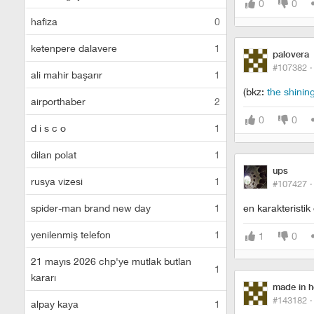
0
0
hafiza
0
ketenpere dalavere
1
palovera
#107382 
ali mahir başarır
1
(bkz:
the shinin
airporthaber
2
0
0
d i s c o
1
dilan polat
1
ups
rusya vizesi
1
#107427 
spider-man brand new day
1
en karakteristik 
yenilenmiş telefon
1
1
0
21 mayıs 2026 chp'ye mutlak butlan
1
kararı
made in 
#143182 
alpay kaya
1