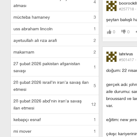
4
boorock8
atması
#257718 
mücteba hamaney
3
şeytan bakışlı h
uss abraham lincoln
1
0
0
ayetuullah ali rıza arafi
2
makarnam
2
lahrivus
#501417 
27 şubat 2026 pakistan afganistan
1
doğum: 22 nisa
savaşı
28 şubat 2026 israil'in iran'a savaş ilan
gerçek adı: joh
5
etmesi
aile durumu: sa
broussard ve lar
28 şubat 2026 abd'nin iran'a savaş
12
var.
ilan etmesi
kebapçı esnaf
1
eğitim: new je
mi mover
1
çıkışı: kariyeri