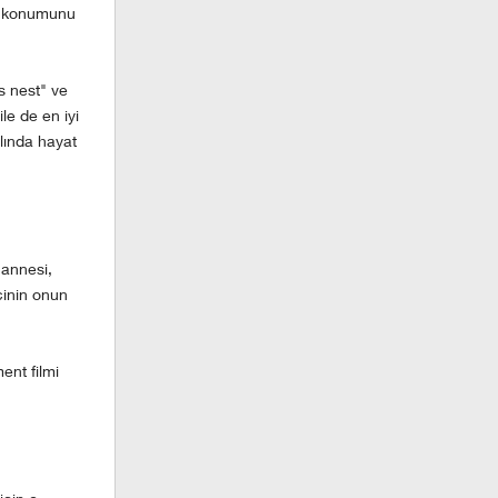
ile konumunu
s nest" ve
le de en iyi
lında hayat
 annesi,
cinin onun
nt filmi