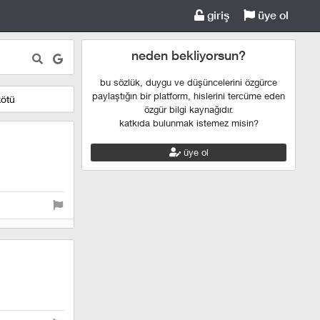
giriş
üye ol
neden bekliyorsun?
bu sözlük, duygu ve düşüncelerini özgürce
paylaştığın bir platform, hislerini tercüme eden
kötü
özgür bilgi kaynağıdır.
katkıda bulunmak istemez misin?
üye ol