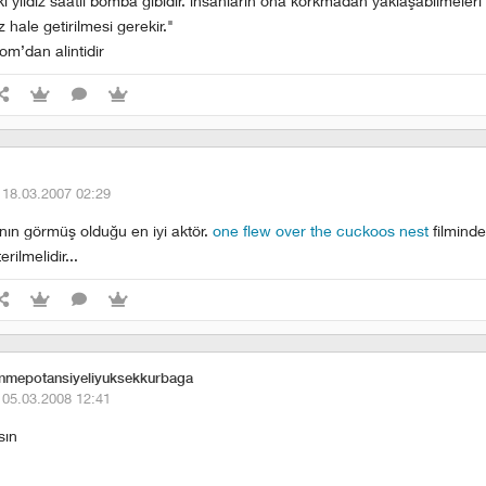
eki yıldız saatli bomba gibidir. insanların ona korkmadan yaklaşabilmeleri 
 hale getirilmesi gerekir."
om’dan alintidir
·
18.03.2007 02:29
anın görmüş olduğu en iyi aktör.
one flew over the cuckoos nest
filmind
rilmelidir...
nmepotansiyeliyuksekkurbaga
·
05.03.2008 12:41
sın