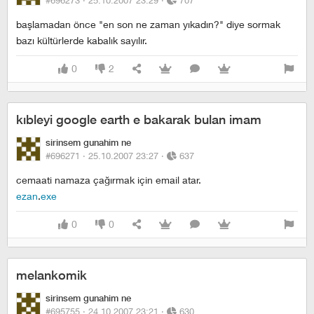
#696273 ·
25.10.2007 23:29
·
707
başlamadan önce "en son ne zaman yıkadın?" diye sormak
bazı kültürlerde kabalık sayılır.
0
2
kıbleyi google earth e bakarak bulan imam
sirinsem gunahim ne
#696271 ·
25.10.2007 23:27
·
637
cemaati namaza çağırmak için email atar.
ezan
.
exe
0
0
melankomik
sirinsem gunahim ne
#695755 ·
24.10.2007 23:21
·
630