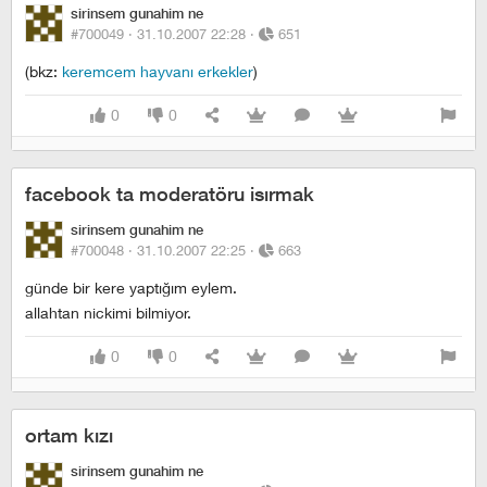
sirinsem gunahim ne
#700049 ·
31.10.2007 22:28
·
651
(bkz:
keremcem hayvanı erkekler
)
0
0
facebook ta moderatöru isırmak
sirinsem gunahim ne
#700048 ·
31.10.2007 22:25
·
663
günde bir kere yaptığım eylem.
allahtan nickimi bilmiyor.
0
0
ortam kızı
sirinsem gunahim ne