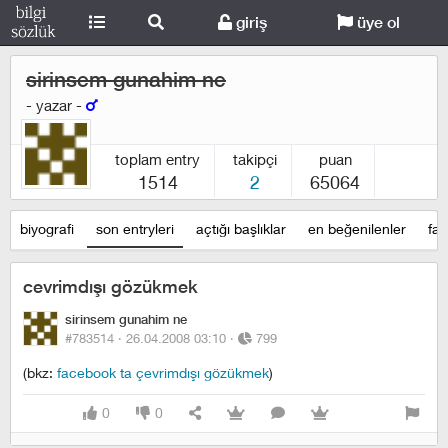
giriş
üye ol
sirinsem gunahim ne
- yazar -
toplam entry
takipçi
puan
1514
2
65064
biyografi
son entryleri
açtığı başlıklar
en beğenilenler
fav
cevrimdışı gözükmek
sirinsem gunahim ne
#783514 ·
26.04.2008 03:10
·
799
(bkz:
facebook ta çevrimdışı gözükmek
)
0
0