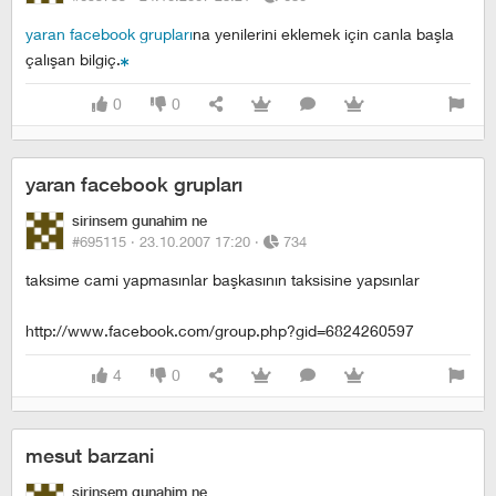
yaran facebook grupları
na yenilerini eklemek için canla başla
çalışan bilgiç.
0
0
yaran facebook grupları
sirinsem gunahim ne
#695115 ·
23.10.2007 17:20
·
734
taksime cami yapmasınlar başkasının taksisine yapsınlar
http://www.facebook.com/group.php?gid=6824260597
4
0
mesut barzani
sirinsem gunahim ne