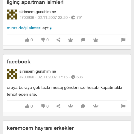
ilginç apartman isimleri
sirinsem gunahim ne
#700939 ·
02.11.2007 22:20
·
791
miras değil alınteri
apt.
0
0
facebook
sirinsem gunahim ne
#700860 ·
02.11.2007 17:15
·
636
oraya buraya çok fazla mesaj gönderince hesabı kapatmakla
tehdit eden site.
0
0
keremcem hayranı erkekler