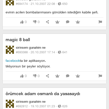
#694174 ·
21.10.2007 22:08
·
650
evinin acilen bombalanmasını gönülden istediğim kabile şefi.
0
0
magic 8 ball
sirinsem gunahim ne
#693388 ·
20.10.2007 17:14
·
641
facebook
ta bir aplikasyon.
tıklıyorsun bir şeyler söylüyor.
0
0
örümcek adam osmanlı da yasasaydı
sirinsem gunahim ne
#692812 ·
19.10.2007 01:23
·
626