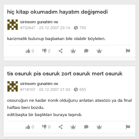
hiç kitap okumadım hayatım değişmedi
sirinsem gunahim ne
#732647 ·
23.12.2007 23:14
·
750
karizmatik bulunup başbakan bile olabilir böyleleri.
0
2
tis osuruk pis osuruk zort osuruk mert osuruk
sirinsem gunahim ne
#718107 ·
03.12.2007 21:03
·
655
ossuruğun ne kadar ironik olduğunu anlatan atasözü ya da final
haftası beni bozdu.
edit:başka bir başlıktan buraya taşındı.
0
0