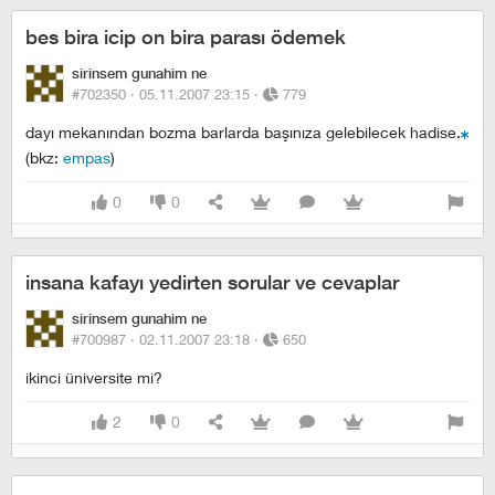
bes bira icip on bira parası ödemek
sirinsem gunahim ne
#702350 ·
05.11.2007 23:15
·
779
dayı mekanından bozma barlarda başınıza gelebilecek hadise.
(bkz:
empas
)
0
0
insana kafayı yedirten sorular ve cevaplar
sirinsem gunahim ne
#700987 ·
02.11.2007 23:18
·
650
ikinci üniversite mi?
2
0