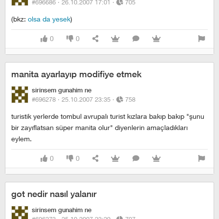
#696686 ·
26.10.2007 17:01
·
705
(bkz:
olsa da yesek
)
0
0
manita ayarlayıp modifiye etmek
sirinsem gunahim ne
#696278 ·
25.10.2007 23:35
·
758
turistik yerlerde tombul avrupalı turist kızlara bakıp bakıp "şunu
bir zayıflatsan süper manita olur" diyenlerin amaçladıkları
eylem.
0
0
got nedir nasıl yalanır
sirinsem gunahim ne