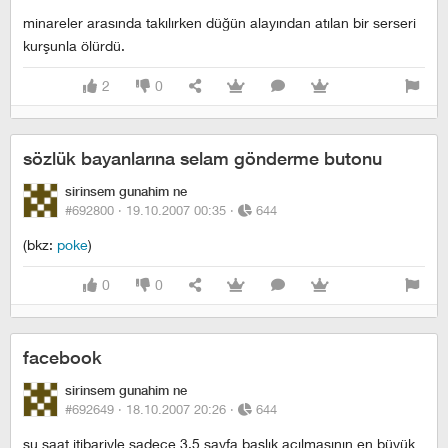
minareler arasında takılırken düğün alayından atılan bir serseri
kurşunla ölürdü.
2
0
sözlük bayanlarına selam gönderme butonu
sirinsem gunahim ne
#692800 ·
19.10.2007 00:35
·
644
(bkz:
poke
)
0
0
facebook
sirinsem gunahim ne
#692649 ·
18.10.2007 20:26
·
644
şu saat itibariyle sadece 3.5 sayfa başlık açılmasının en büyük