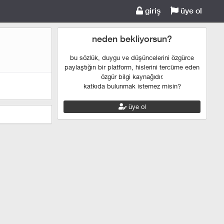
giriş
üye ol
neden bekliyorsun?
bu sözlük, duygu ve düşüncelerini özgürce
paylaştığın bir platform, hislerini tercüme eden
özgür bilgi kaynağıdır.
katkıda bulunmak istemez misin?
üye ol