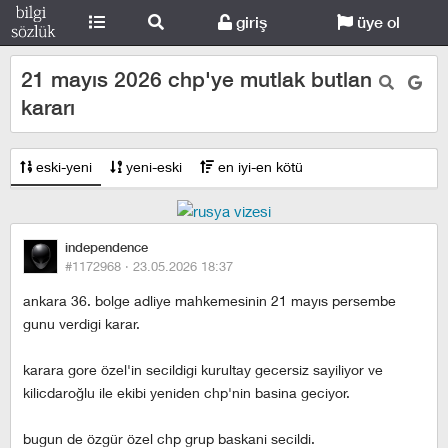
giriş
üye ol
21 mayıs 2026 chp'ye mutlak butlan
kararı
eski-yeni
yeni-eski
en iyi-en kötü
independence
#1172968 ·
23.05.2026 18:37
ankara 36. bolge adliye mahkemesinin 21 mayıs persembe
gunu verdigi karar.
karara gore özel'in secildigi kurultay gecersiz sayiliyor ve
kilicdaroğlu ile ekibi yeniden chp'nin basina geciyor.
bugun de özgür özel chp grup baskani secildi.