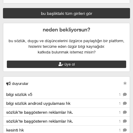
bu başlıktaki tüm girileri gör
neden bekliyorsun?
bu sözlük, duygu ve düşüncelerini özgürce paylaştığın bir platform,
hislerini tercüme eden özgür bilgi kaynağıdır.
katkıda bulunmak istemez misin?
üye ol
duyurular
bilgi sözlük v5
1
bilgi sözlük android uygulaması hk
1
sözlük'te başgösteren reklamlar hk.
1
sözlük'te başgösteren reklamlar hk.
1
kesinti hk
1