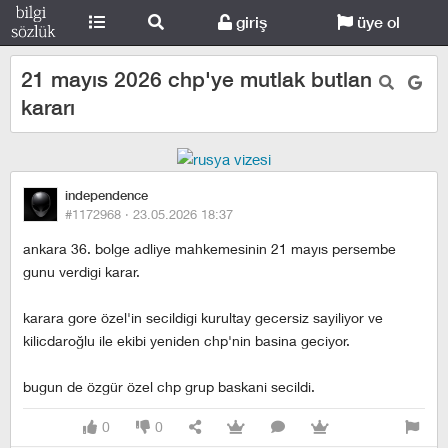
giriş
üye ol
21 mayıs 2026 chp'ye mutlak butlan
kararı
independence
#1172968 ·
23.05.2026 18:37
ankara 36. bolge adliye mahkemesinin 21 mayıs persembe
gunu verdigi karar.
karara gore özel'in secildigi kurultay gecersiz sayiliyor ve
kilicdaroğlu ile ekibi yeniden chp'nin basina geciyor.
bugun de özgür özel chp grup baskani secildi.
0
0