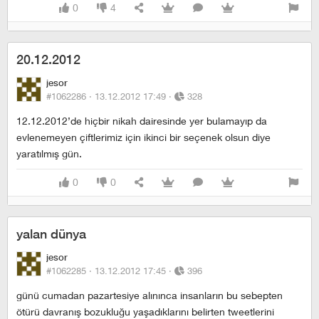
0
4
20.12.2012
jesor
#1062286 ·
13.12.2012 17:49
·
328
12.12.2012’de hiçbir nikah dairesinde yer bulamayıp da
evlenemeyen çiftlerimiz için ikinci bir seçenek olsun diye
yaratılmış gün.
0
0
yalan dünya
jesor
#1062285 ·
13.12.2012 17:45
·
396
günü cumadan pazartesiye alınınca insanların bu sebepten
ötürü davranış bozukluğu yaşadıklarını belirten tweetlerini