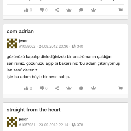
0
0
cem adrian
jesor
#1058062 ·
24.09.2012 23:36
·
340
gözünüzü kapatıp dinlediğinizde bir enstrümanın çaldığını
sanırsınız, gözünüzü açıp bi bakarsınız ’bu adam çıkarıyomuş
lan sesi’ dersiniz.
işte bu adam böyle bir sese sahip.
0
0
straight from the heart
jesor
#1057981 ·
23.09.2012 22:14
·
378