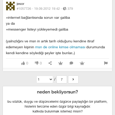
jesor
#1057726 ·
19.09.2012 19:42
·
379
+internet bağlantısında sorun var galiba
ya da
+messenger listeyi yükleyemedi galiba
(yalnızlığını ve msn in artık tarih olduğunu kendine itiraf
edemeyen kişinin
msn de online kimse olmaması
durumunda
kendi kendine söylediği şeyler işte bunlar..)
0
0
/
7
neden bekliyorsun?
bu sözlük, duygu ve düşüncelerini özgürce paylaştığın bir platform,
hislerini tercüme eden özgür bilgi kaynağıdır.
katkıda bulunmak istemez misin?