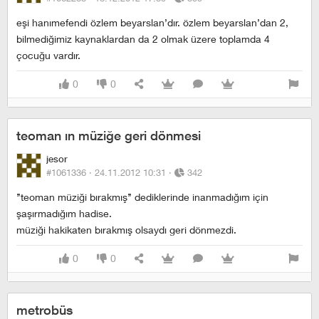
eşi hanımefendi özlem beyarslan’dır. özlem beyarslan’dan 2,
bilmediğimiz kaynaklardan da 2 olmak üzere toplamda 4
çocuğu vardır.
0
0
teoman ın müziğe geri dönmesi
jesor
#1061336 ·
24.11.2012 10:31
·
342
’’teoman müziği bırakmış’’ dediklerinde inanmadığım için
şaşırmadığım hadise.
müziği hakikaten bırakmış olsaydı geri dönmezdi.
0
0
metrobüs