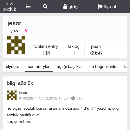
giriş
üye ol
jesor
- yazar -
toplam entry
takipçi
puan
134
1
6956
biyografi
son entryleri
açtığı başlıklar
en beğenilenler
fav
bilgi sözlük
jesor
#1062287 ·
13.12.2012 17:56
·
316
ne biçim sözlük burası arama motoruna ’’ d’uh! ’’ yazdım, bilgi
sözlük başlığı çıktı.
kaçıyom ben.