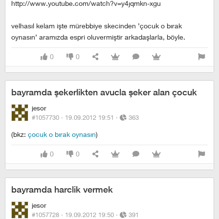
http://www.youtube.com/watch?v=y4jqmkn-xgu
velhasıl kelam işte mürebbiye skecinden ’çocuk o bırak
oynasın’ aramızda espri oluvermiştir arkadaşlarla, böyle.
0
0
bayramda şekerlikten avucla şeker alan çocuk
jesor
#1057730 ·
19.09.2012 19:51
·
363
(bkz:
çocuk o bırak oynasın
)
0
0
bayramda harclik vermek
jesor
#1057728 ·
19.09.2012 19:50
·
391