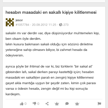
hesabın masadaki en sakallı kişiye kilitlenmesi
jesor
#1057784 ·
20.09.2012 11:25
·
273
sakalın mı var derdin var, diye düşünüyordur muhtemelen kişi,
ben olsam öyle derdim.
lakin kusura bakmasın sakalı olduğu için sözünü dinletme
yeteneğine sahip olmasını biliyor, bi zahmet hesabı da
ödeyiversin.
ayrıca şöyle bir ihtimal de var ki, biz türklerin ’bir sakal at’
gibisinden lafı, sakal derken parayı kastettiği içün; hesabın
masadaki en sakallı(en paralı en zengin) kişiye kilitlenmesi
gayet akla mantığa uygun bir şeydir zaten. kimin çok parası
varsa o ödesin hesabı, zengin değil mi bu kişi sonuçta
kardeşim.
0
0