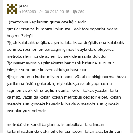
jesor
#1058063 ·
24.09.2012 23:45
·
269
1)metrobüs kapılarının girme özelliği vardır.
girerler,oranıza buranıza kolunuza...çok feci yaparlar adamı.
hoş mu? değil.
2)çok kalabalık değildir. aşırı kalabalık da değildir. ona kalabalık
denmez resmen bir bardağın içi nasıl suyla dolu oluyorsa
metrobüslerin içi de aynen bu şekilde insanla doludur.
3)cinsiyet ayrımı yapılmaksızın her canlı birbirine sürtünür.
bileşke sürtünme kuvveti oldukça büyüktür.
4)kışın zaten o kadar milyon insanın vücut sıcaklığı normal hava
şartlarına üstün gelerek içeriyi oldukça sıcak yapmasına
rağmen sıcak klima açılır, insanlar terler, kokar, yazdan farkı
kalmaz. yazın da kokar. kokan metrobüs değildir elbet, kokan
metrobüsün içindeki havadır ki bu da o metrobüsün içindeki
insanlar yüzündendir.
metrobüsler kendi başlarına, istanbullular tarafından
kullanılmadığında çok naif,efendi,modern falan araçlardır yani.