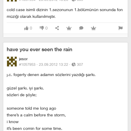
cold case isimli dizinin 1.sezonunun 1.bölümünün sonunda fon
müziği olarak kullanılmıştır.
0
0
have you ever seen the rain
jesor
#1057953 ·
23.09.2012 13:22
·
307
j.c. fogerty denen adamın sözlerini yazdığı şarkı.
güzel şarkı. iyi şarkı.
sözleri de şöyle;
someone told me long ago
there’s a calm before the storm,
i know
it’s been comin for some time.