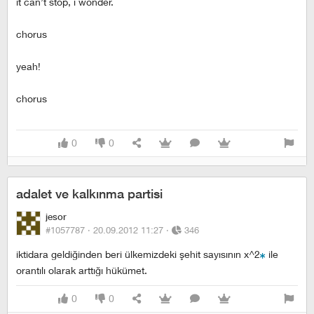
it can’t stop, i wonder.
chorus
yeah!
chorus
0
0
adalet ve kalkınma partisi
jesor
#1057787 ·
20.09.2012 11:27
·
346
iktidara geldiğinden beri ülkemizdeki şehit sayısının x^2
ile
orantılı olarak arttığı hükümet.
0
0