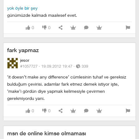
yok öyle bir şey
günümüzde kalmadı maalesef evet.
0
0
fark yapmaz
jesor
#1057727 ·
19.09.2012 19:47
·
339
’it doesn’t make any difference’ cümlesinin tuhaf ve gereksiz
bulduğum çevirisi. adamlar fark etmez demek istiyor işte,
’make’i gördün diye yapmak kelimesiyle çevirmen
gerekmiyordu yani.
0
0
msn de online kimse olmaması