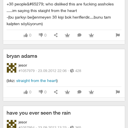
+38 people&#65279; who disliked this are fucking assholes
.....im saying this staight from the heart
-(bu şarkıyı beğenmeyen 38 kişi bok heriflerdir....bunu tam
kalpten söylüyorum)
0
0
bryan adams
jesor
#1057979 ·
23.09.2012 22:06
·
428
(bkz:
straight from the heart
)
0
0
have you ever seen the rain
jesor
#1057954 ·
23.09.2012 13:23
·
365