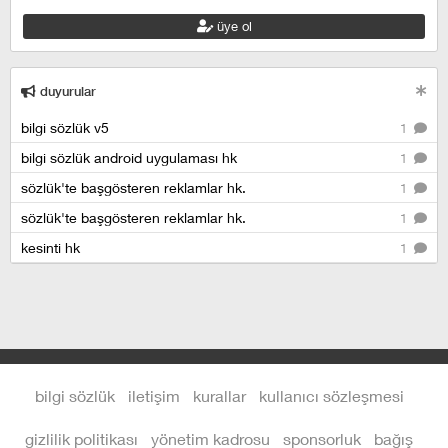
üye ol
duyurular
bilgi sözlük v5
1
bilgi sözlük android uygulaması hk
1
sözlük'te başgösteren reklamlar hk.
1
sözlük'te başgösteren reklamlar hk.
1
kesinti hk
1
bilgi sözlük
iletişim
kurallar
kullanıcı sözleşmesi
gizlilik politikası
yönetim kadrosu
sponsorluk
bağış