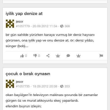
iyilik yap denize at
jesor
#1057779 ·
20.09.2012 11:04
·
368
bir gün sahilde yürürken karaya vurmuş bir deniz hayvanı
görürsen, ona iyilik yap ve onu denize at. ör: deniz yıldızı,
sünger (bob)...
0
0
çocuk o bırak oynasın
jesor
#1057735 ·
19.09.2012 20:08
·
353
okan bayülgen’in televizyon makinası şovunda bir zamanlar
gürgen öz ve murat akkoyunlu skeç yaparlardı.
efendim buyrun izleyin;