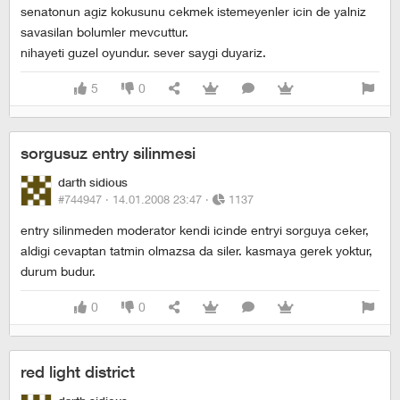
senatonun agiz kokusunu cekmek istemeyenler icin de yalniz
savasilan bolumler mevcuttur.
nihayeti guzel oyundur. sever saygi duyariz.
5
0
sorgusuz entry silinmesi
darth sidious
#744947 ·
14.01.2008 23:47
·
1137
entry silinmeden moderator kendi icinde entryi sorguya ceker,
aldigi cevaptan tatmin olmazsa da siler. kasmaya gerek yoktur,
durum budur.
0
0
red light district