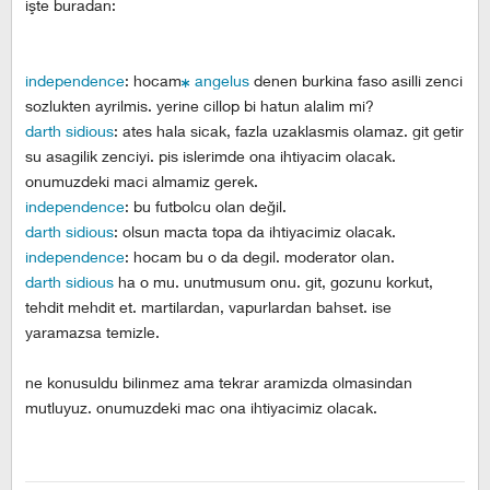
işte buradan:
independence
: hocam
angelus
denen burkina faso asilli zenci
sozlukten ayrilmis. yerine cillop bi hatun alalim mi?
darth sidious
: ates hala sicak, fazla uzaklasmis olamaz. git getir
su asagilik zenciyi. pis islerimde ona ihtiyacim olacak.
onumuzdeki maci almamiz gerek.
independence
: bu futbolcu olan değil.
darth sidious
: olsun macta topa da ihtiyacimiz olacak.
independence
: hocam bu o da degil. moderator olan.
darth sidious
ha o mu. unutmusum onu. git, gozunu korkut,
tehdit mehdit et. martilardan, vapurlardan bahset. ise
yaramazsa temizle.
ne konusuldu bilinmez ama tekrar aramizda olmasindan
mutluyuz. onumuzdeki mac ona ihtiyacimiz olacak.