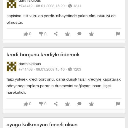
darth sidious
#741412 ·
08.01.2008 15:20
·
1211
kapisina kilit vurulan yerdir. nihayetinde yalan olmustur. iyi de
olmustur.
0
0
kredi borçunu krediyle ödemek
darth sidious
#741408 ·
08.01.2008 15:16
·
1203
faizi yuksek kredi borcunu, daha dusuk faizli krediyle kapatarak
odeyecegi toplam paranin dusmesini sağlayan insan kişisi
hareketidir.
0
0
ayaga kalkmayan fenerli olsun