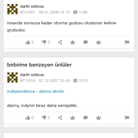
darth sidious
#741407 ·
08.01.2008 15:13
·
1186
insanda sonsuza kadar oturma gudusu olusturan kelime
grubudur.
2
0
birbirine benzeyen ünlüler
darth sidious
#717618 ·
02.12.2007 23:46
·
1219
independence
-
danny devito
danny, indynin biraz daha sempatiki.
0
0