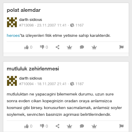
polat alemdar
darth sidious
#713098 ·
23.11.2007 11:41
·
1167
heroes
’ta izleyenleri fıtık etme yetisine sahip karakterdir.
0
0
mutluluk zehirlenmesi
darth sidious
#710094 ·
18.11.2007 21:41
·
1187
mutluluktan ne yapacagini bilememek durumu. uzun sure
sonra evden cikan kopeginizin oradan oraya anlamsizca
kosmasi gibi birsey. konusurken sacmalamak, anlamsiz soyler
soylemek, sevincten basinizin agrimasi belirtilerindendir.
0
0