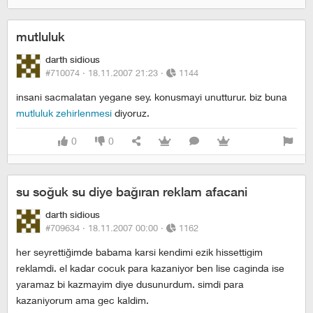
mutluluk
darth sidious
#710074 ·
18.11.2007 21:23
·
1144
insani sacmalatan yegane sey. konusmayi unutturur. biz buna
mutluluk zehirlenmesi
diyoruz.
0
0
su soğuk su diye bağıran reklam afacani
darth sidious
#709634 ·
18.11.2007 00:00
·
1162
her seyrettiğimde babama karsi kendimi ezik hissettigim
reklamdi. el kadar cocuk para kazaniyor ben lise caginda ise
yaramaz bi kazmayim diye dusunurdum. simdi para
kazaniyorum ama gec kaldim.