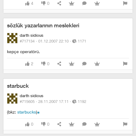
4
0
sözlük yazarlarının meslekleri
darth sidious
#717134 ·
01.12.2007 22:10
·
1171
kepçe operatörü.
2
0
starbuck
darth sidious
#715605 ·
28.11.2007 17:11
·
1192
(bkz:
starbucks
)
0
0