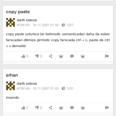
copy paste
darth sidious
#708155 ·
16.11.2007 01:50
·
1227
copy paste ozturkce bir kelimedir. osmanlicadan daha da eskisi
farscadan dilimize girmistir. copy farscada ctrl + c, paste de ctrl
+ v demektir
0
0
erhan
darth sidious
#708148 ·
16.11.2007 01:43
·
1231
insandır.
2
0