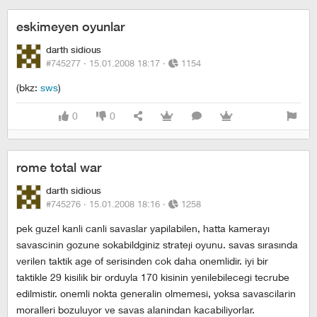
eskimeyen oyunlar
darth sidious
#745277 ·
15.01.2008 18:17
·
1154
(bkz:
sws
)
0
0
rome total war
darth sidious
#745276 ·
15.01.2008 18:16
·
1258
pek guzel kanli canli savaslar yapilabilen, hatta kamerayı
savascinin gozune sokabildginiz strateji oyunu. savas sırasında
verilen taktik age of serisinden cok daha onemlidir. iyi bir
taktikle 29 kisilik bir orduyla 170 kisinin yenilebilecegi tecrube
edilmistir. onemli nokta generalin olmemesi, yoksa savascilarin
moralleri bozuluyor ve savas alanindan kacabiliyorlar.