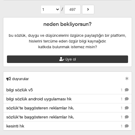
/
497
neden bekliyorsun?
bu sözlük, duygu ve düşüncelerini özgürce paylaştığın bir platform,
hislerini tercüme eden özgür bilgi kaynağıdır.
katkıda bulunmak istemez misin?
üye ol
duyurular
bilgi sözlük v5
1
bilgi sözlük android uygulaması hk
1
sözlük'te başgösteren reklamlar hk.
1
sözlük'te başgösteren reklamlar hk.
1
kesinti hk
1