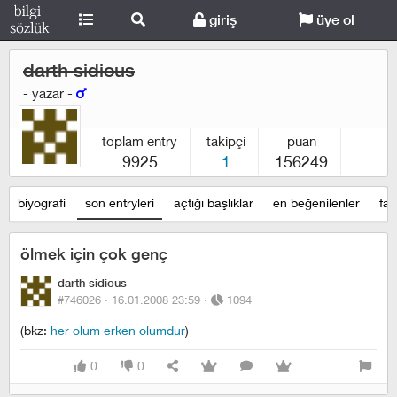
giriş
üye ol
darth sidious
- yazar -
toplam entry
takipçi
puan
9925
1
156249
biyografi
son entryleri
açtığı başlıklar
en beğenilenler
fav
ölmek için çok genç
darth sidious
#746026 ·
16.01.2008 23:59
·
1094
(bkz:
her olum erken olumdur
)
0
0