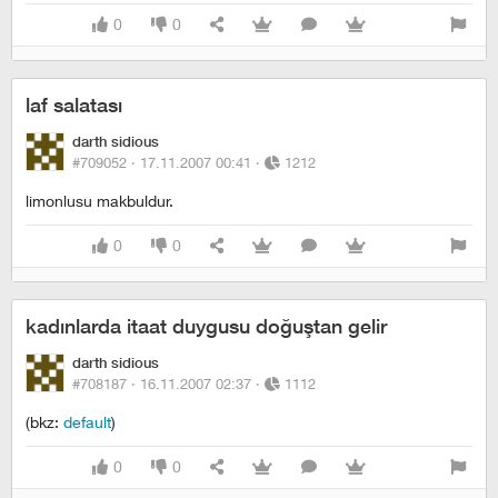
0
0
laf salatası
darth sidious
#709052 ·
17.11.2007 00:41
·
1212
limonlusu makbuldur.
0
0
kadınlarda itaat duygusu doğuştan gelir
darth sidious
#708187 ·
16.11.2007 02:37
·
1112
(bkz:
default
)
0
0