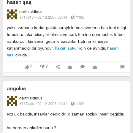
hasan şaş
darth sidious
#717617 ·
02.12.2007 23:44
·
1190
yakın zamana kadar galatasaraylı futbolseverlerin bas taci ettigi
futbolcu. fakat biseyler olmus ve cark tersine donmustur. futbol
nankordur. kimsenin gecmis basarilar hatrina kimseye
katlanmadigi bir oyundur.
hakan sukur
icin de aynidir,
hasan
sas
icin de.
0
0
angelus
darth sidious
#717444 ·
02.12.2007 19:31
·
1188
sozluk bakidir, insanlar gecicidir. o zaman sozluk insan değildir.
ha nerden anladim bunu ?