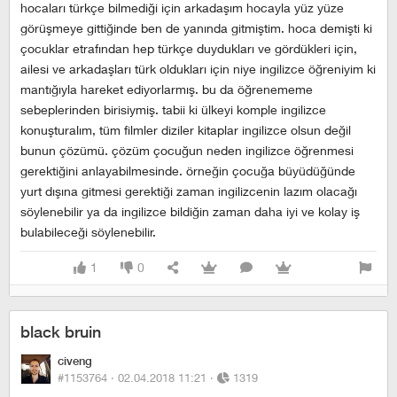
hocaları türkçe bilmediği için arkadaşım hocayla yüz yüze
görüşmeye gittiğinde ben de yanında gitmiştim. hoca demişti ki
çocuklar etrafından hep türkçe duydukları ve gördükleri için,
ailesi ve arkadaşları türk oldukları için niye ingilizce öğreniyim ki
mantığıyla hareket ediyorlarmış. bu da öğrenememe
sebeplerinden birisiymiş. tabii ki ülkeyi komple ingilizce
konuşturalım, tüm filmler diziler kitaplar ingilizce olsun değil
bunun çözümü. çözüm çocuğun neden ingilizce öğrenmesi
gerektiğini anlayabilmesinde. örneğin çocuğa büyüdüğünde
yurt dışına gitmesi gerektiği zaman ingilizcenin lazım olacağı
söylenebilir ya da ingilizce bildiğin zaman daha iyi ve kolay iş
bulabileceği söylenebilir.
1
0
black bruin
civeng
#1153764 ·
02.04.2018 11:21
·
1319