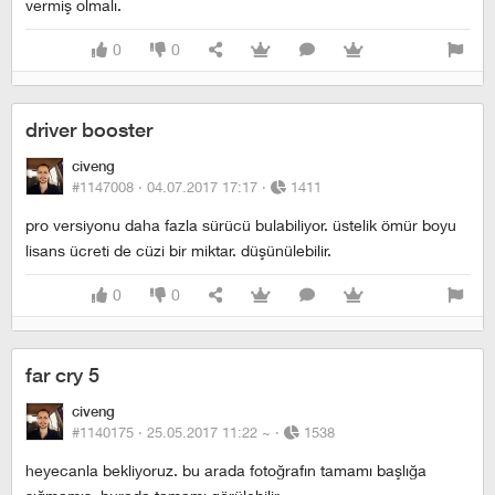
vermiş olmalı.
0
0
driver booster
civeng
#1147008 ·
04.07.2017 17:17
·
1411
pro versiyonu daha fazla sürücü bulabiliyor. üstelik ömür boyu
lisans ücreti de cüzi bir miktar. düşünülebilir.
0
0
far cry 5
civeng
#1140175 ·
25.05.2017 11:22
~
·
1538
heyecanla bekliyoruz. bu arada fotoğrafın tamamı başlığa