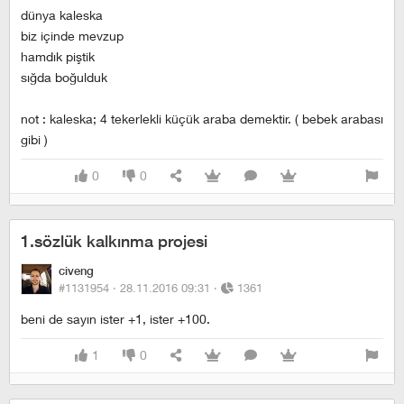
dünya kaleska
biz içinde mevzup
hamdık piştik
sığda boğulduk
not : kaleska; 4 tekerlekli küçük araba demektir. ( bebek arabası
gibi )
0
0
1.sözlük kalkınma projesi
civeng
#1131954 ·
28.11.2016 09:31
·
1361
beni de sayın ister +1, ister +100.
1
0