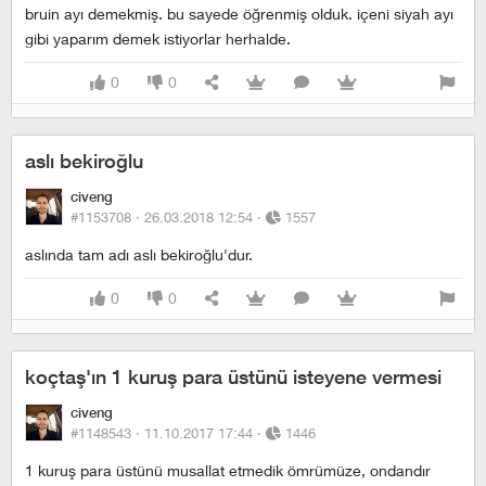
bruin ayı demekmiş. bu sayede öğrenmiş olduk. içeni siyah ayı
gibi yaparım demek istiyorlar herhalde.
0
0
aslı bekiroğlu
civeng
#1153708 ·
26.03.2018 12:54
·
1557
aslında tam adı aslı bekiroğlu'dur.
0
0
koçtaş'ın 1 kuruş para üstünü isteyene vermesi
civeng
#1148543 ·
11.10.2017 17:44
·
1446
1 kuruş para üstünü musallat etmedik ömrümüze, ondandır