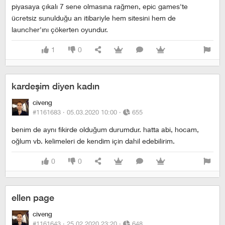
piyasaya çıkalı 7 sene olmasına rağmen, epic games'te
ücretsiz sunulduğu an itibariyle hem sitesini hem de
launcher'ını çökerten oyundur.
1
0
kardeşim diyen kadın
civeng
#1161683 ·
05.03.2020 10:00
·
655
benim de aynı fikirde olduğum durumdur. hatta abi, hocam,
oğlum vb. kelimeleri de kendim için dahil edebilirim.
0
0
ellen page
civeng
#1161643 ·
25.02.2020 23:20
·
648