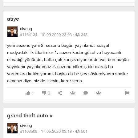
atiye
civeng
#1164134 ·
10.09.2020 23:03
·
345
yeni sezonu yani 2. sezonu bugün yayınlandı. sosyal
medyadaki ilk izlenimler 1. sezon kadar güzel ve heyecanlı
olmadığı yönünde. hatta çok karışık diyenler de var. ben bugün
yayınlanır yayınlanmaz 2. sezonu bitirmiş biri olarak bu
yorumlara katılmıyorum. başka da bir şey söylemiycem spoiler
olmasın diye. siz de izleyin, karar verin.
1
0
grand theft auto v
civeng
#1163509 ·
17.05.2020 03:18
·
501