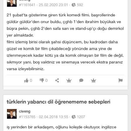
#1161641 ·
25.02.2020 23:01
·
592
21 şubat'ta gösterime giren türk komedi filmi. başrollerinde
güldür güldür'den onur buldu, çghb 1'den ibrahim büyükak ve
büşra pekin, çghb 2'den safa sarı ve stand-up'çı doğu demirkol
yer almaktadır.
filmi izlemiş birisi olarak şahsi düşüncem, bu kadrodan daha
güzel ve komik bir film çıkabileceği yönünde ama yine de
izlenmeyecek kadar kötü ya da komik olmayan bir film de değil.
sıkmıyor yani. boş vaktiniz ve sinemaya verecek ekstra paranız
varsa izleyebilirsiniz.
0
0
türklerin yabancı dil öğrenememe sebepleri
civeng
#1153765 ·
02.04.2018 13:55
·
1207
iş yerinden bir arkadaşım, oğlunu kolejde okutuyor. ingilizce