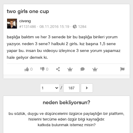
two girls one cup
civeng
#1131486 ·
08.11.2016 15:19
·
1284
başlığa baktım ve her 3 senede bir bu başlığa birileri yorum
yazıyor. neden 3 sene? halbuki 2 girls. kız başına 1,5 sene
yapar bu. i̇nsan bu videoyu izleyince 3 sene yorum yapamaz
hale geliyor demek ki.
0
0
/
187
neden bekliyorsun?
bu sözlük, duygu ve düşüncelerini özgürce paylaştığın bir platform,
hislerini tercüme eden özgür bilgi kaynağıdır.
katkıda bulunmak istemez misin?