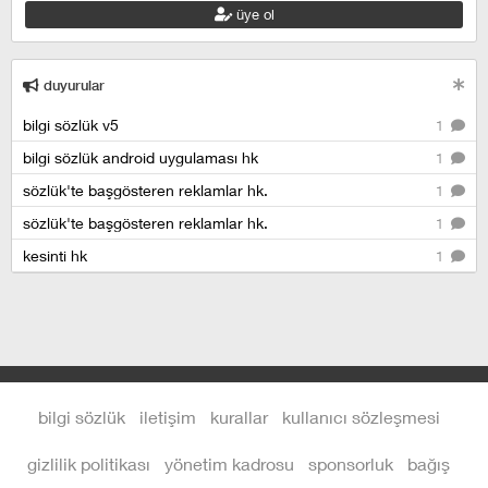
üye ol
duyurular
bilgi sözlük v5
1
bilgi sözlük android uygulaması hk
1
sözlük'te başgösteren reklamlar hk.
1
sözlük'te başgösteren reklamlar hk.
1
kesinti hk
1
bilgi sözlük
iletişim
kurallar
kullanıcı sözleşmesi
gizlilik politikası
yönetim kadrosu
sponsorluk
bağış