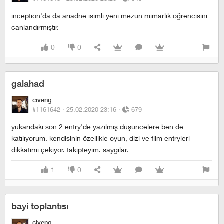
inception'da da ariadne isimli yeni mezun mimarlık öğrencisini
canlandırmıştır.
0
0
galahad
civeng
#1161642 ·
25.02.2020 23:16
·
679
yukarıdaki son 2 entry'de yazılmış düşüncelere ben de
katılıyorum. kendisinin özellikle oyun, dizi ve film entryleri
dikkatimi çekiyor. takipteyim. saygılar.
1
0
bayi toplantısı
civeng