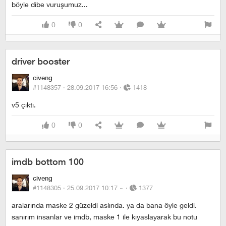
böyle dibe vuruşumuz...
0
0
driver booster
civeng
#1148357 ·
28.09.2017 16:56
·
1418
v5 çıktı.
0
0
imdb bottom 100
civeng
#1148305 ·
25.09.2017 10:17
~
·
1377
aralarında maske 2 güzeldi aslında. ya da bana öyle geldi.
sanırım insanlar ve imdb, maske 1 ile kıyaslayarak bu notu