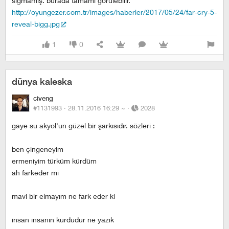
sığmamış. burada tamamı görülebilir.
http://oyungezer.com.tr/images/haberler/2017/05/24/far-cry-5-
reveal-bigg.jpg
1
0
dünya kaleska
civeng
#1131993 ·
28.11.2016 16:29
~
·
2028
gaye su akyol'un güzel bir şarkısıdır. sözleri :
ben çingeneyim
ermeniyim türküm kürdüm
ah farkeder mi
mavi bir elmayım ne fark eder ki
i̇nsan insanın kurdudur ne yazık