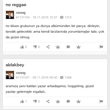
no reggae
civeng
#1131704 ·
16.11.2016 10:37
·
1315
no blues grubunun ya dunya albümünden bir parça. dinleyin,
tanıdık gelecektir. ama kendi tarzlarında yorumlamışlar tabi. çok
da güzel olmuş.
0
0
ablakbey
civeng
#1131531 ·
09.11.2016 09:40
·
1388
aramıza yeni katılan yazar arkadaşımız. hoşgelmiş, güzel
yazılar getirmiştir inşallah.
1
0