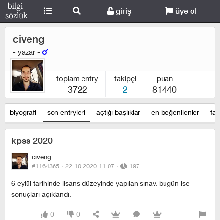
giriş
üye ol
civeng
- yazar -
toplam entry
takipçi
puan
3722
2
81440
biyografi
son entryleri
açtığı başlıklar
en beğenilenler
fav
kpss 2020
civeng
#1164365 ·
22.10.2020 11:07
·
197
6 eylül tarihinde lisans düzeyinde yapılan sınav. bugün ise
sonuçları açıklandı.
0
0