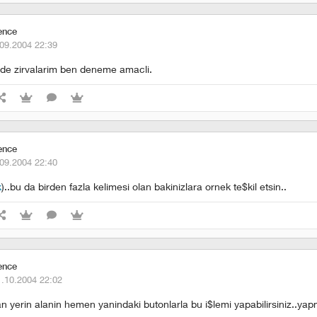
ence
09.2004 22:39
inde zirvalarim ben deneme amacli.
ence
09.2004 22:40
k
)..bu da birden fazla kelimesi olan bakinizlara ornek te$kil etsin..
ence
1.10.2004 22:02
an yerin alanin hemen yanindaki butonlarla bu i$lemi yapabilirsiniz..ya