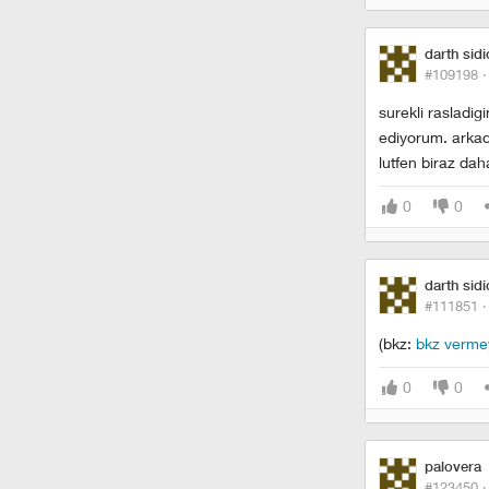
darth sid
#109198 
surekli rasladig
ediyorum. arkada
lutfen biraz da
0
0
darth sid
#111851 
(bkz:
bkz verm
0
0
palovera
#123450 