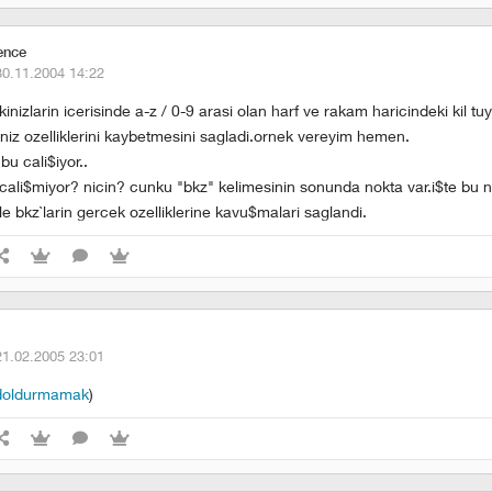
ence
30.11.2004 14:22
akinizlarin icerisinde a-z / 0-9 arasi olan harf ve rakam haricindeki kil tuy
iniz ozelliklerini kaybetmesini sagladi.ornek vereyim hemen.
 bu cali$iyor..
 cali$miyor? nicin? cunku "bkz" kelimesinin sonunda nokta var.i$te bu n
le bkz`larin gercek ozelliklerine kavu$malari saglandi.
21.02.2005 23:01
 doldurmamak
)