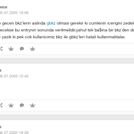
ence
05.07.2005 19:08
e gecen bkz`lerin aslinda
gbkz
olmasi gerekir ki cumlenin icerigini zede
lecekse bu entrynin sonunda verilmelidir.yahut tek ba$ina bir bkz`den d
e yazik ki pek cok kullanicimiz bkz ile gbkz`leri hatali kullanmaktalar.
l
06.07.2005 10:40
l
06.07.2005 18:28