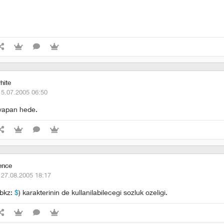
hite
15.07.2005 06:50
 yapan hede.
ence
·
27.08.2005 18:17
(bkz:
$
) karakterinin de kullanilabilecegi sozluk ozeligi.