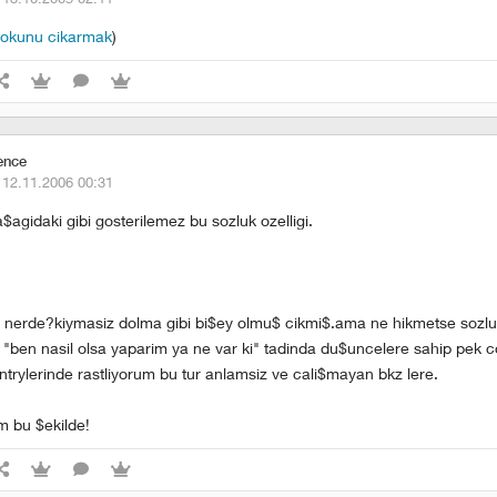
 bokunu cikarmak
)
ence
·
12.11.2006 00:31
$agidaki gibi gosterilemez bu sozluk ozelligi.
i nerde?kiymasiz dolma gibi bi$ey olmu$ cikmi$.ama ne hikmetse sozl
"ben nasil olsa yaparim ya ne var ki" tadinda du$uncelere sahip pek c
ntrylerinde rastliyorum bu tur anlamsiz ve cali$mayan bkz lere.
m bu $ekilde!