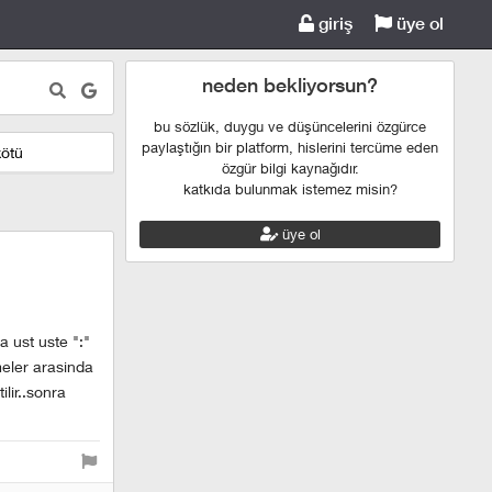
giriş
üye ol
neden bekliyorsun?
bu sözlük, duygu ve düşüncelerini özgürce
paylaştığın bir platform, hislerini tercüme eden
kötü
özgür bilgi kaynağıdır.
katkıda bulunmak istemez misin?
üye ol
a ust uste ":"
meler arasinda
ilir..sonra