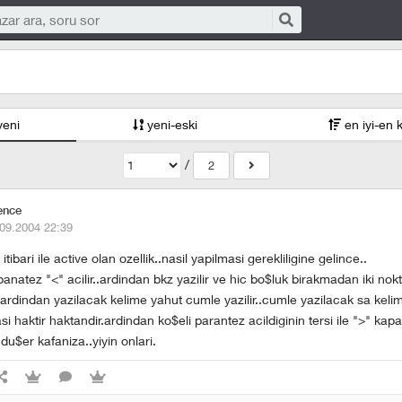
yeni
yeni-eski
en iyi-en 
/
2
ence
09.2004 22:39
 itibari ile active olan ozellik..nasil yapilmasi gerekliligine gelince..
panatez "<" acilir..ardindan bkz yazilir ve hic bo$luk birakmadan iki nokt
ardindan yazilacak kelime yahut cumle yazilir..cumle yazilacak sa keli
i haktir haktandir.ardindan ko$eli parantez acildiginin tersi ile ">" kapat
u$er kafaniza..yiyin onlari.