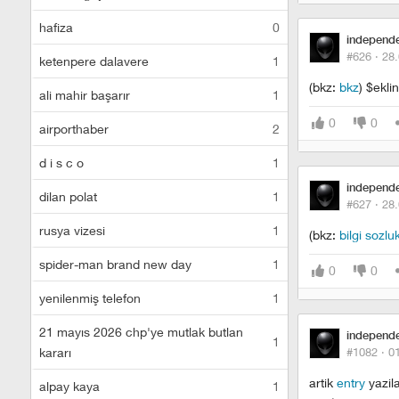
hafiza
0
independ
#626 ·
28.
ketenpere dalavere
1
(bkz:
bkz
) $ekl
ali mahir başarır
1
0
0
airporthaber
2
d i s c o
1
independ
dilan polat
1
#627 ·
28.
rusya vizesi
1
(bkz:
bilgi sozlu
spider-man brand new day
1
0
0
yenilenmiş telefon
1
21 mayıs 2026 chp'ye mutlak butlan
independ
1
kararı
#1082 ·
0
artik
entry
yazil
alpay kaya
1