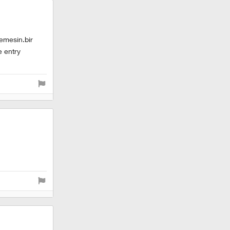
lemesin.bir
e entry