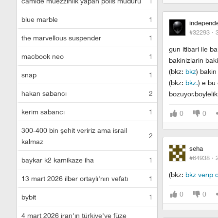
camide müezzinlik yapan polis müdürü
1
blue marble
1
independ
#32293 ·
the marvellous suspender
1
gun itibari ile b
macbook neo
1
bakinizlarin bak
(bkz:
bkz
) bakin
snap
1
(bkz:
bkz.
) e bu
hakan sabancı
2
bozuyor.boylelik
kerim sabancı
1
0
0
300-400 bin şehit veririz ama israil
2
kalmaz
seha
#64938 ·
baykar k2 kamikaze iha
1
(bkz:
bkz verip
13 mart 2026 ilber ortaylı'nın vefatı
1
0
0
bybit
1
4 mart 2026 iran'ın türkiye'ye füze