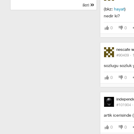
ileri
(bkz:
hayat
)
nedir ki?
0
0
nescafe w
#90409 ·
sozlugu sozluk
0
0
independ
#101904 
artik icerisinde 
0
0