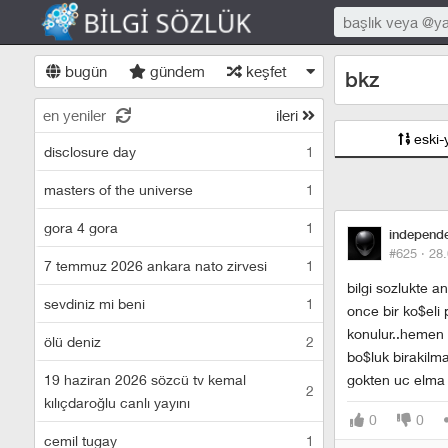
bugün
gündem
keşfet
bkz
en yeniler
ileri
eski-
disclosure day
1
masters of the universe
1
gora 4 gora
1
independ
#625 ·
28.
7 temmuz 2026 ankara nato zirvesi
1
bilgi sozlukte an
sevdiniz mi beni
1
once bir ko$eli 
konulur..hemen 
ölü deniz
2
bo$luk birakilmas
19 haziran 2026 sözcü tv kemal
gokten uc elma d
2
kılıçdaroğlu canlı yayını
0
0
cemil tugay
1