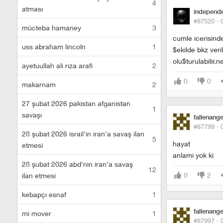
4
atması
independ
#87520 ·
mücteba hamaney
3
cumle icerisind
uss abraham lincoln
1
$ekilde bkz veri
olu$turulabilir.n
ayetuullah ali rıza arafi
2
0
0
makarnam
2
27 şubat 2026 pakistan afganistan
1
savaşı
fallenange
#87799 ·
28 şubat 2026 israil'in iran'a savaş ilan
5
hayat
etmesi
anlami yok ki
28 şubat 2026 abd'nin iran'a savaş
12
0
2
ilan etmesi
kebapçı esnaf
1
fallenange
mi mover
1
#87997 ·