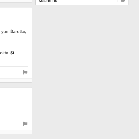
kesinti hk
1
 yun i$aretler,
okta i$i