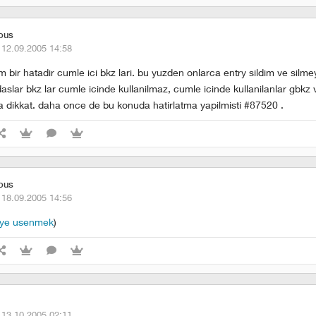
ious
·
12.09.2005 14:58
im bir hatadir cumle ici bkz lari. bu yuzden onlarca entry sildim ve sil
slar bkz lar cumle icinde kullanilmaz, cumle icinde kullanilanlar gbkz v
ha dikkat. daha once de bu konuda hatirlatma yapilmisti #87520 .
ious
·
18.09.2005 14:56
eye usenmek
)
·
13.10.2005 02:11