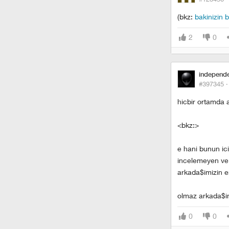
(bkz:
bakinizin
2
0
independ
#397345 
hicbir ortamda a
<bkz:>
e hani bunun ic
incelemeyen ve 
arkada$imizin e
olmaz arkada$i
0
0