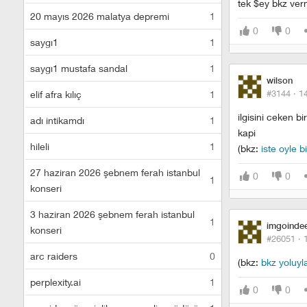
tek $ey bkz ver
20 mayıs 2026 malatya depremi
1
0
0
saygı1
1
saygı1 mustafa sandal
1
wilson
#3144 ·
1
elif afra kılıç
1
ilgisini ceken b
adı intikamdı
1
kapi
hileli
1
(bkz:
iste oyle b
27 haziran 2026 şebnem ferah istanbul
0
0
1
konseri
3 haziran 2026 şebnem ferah istanbul
1
imgoinde
konseri
#26051 ·
arc raiders
0
(bkz:
bkz yoluyl
perplexity.ai
1
0
0