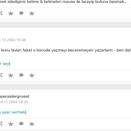
mek istediginiz kelime & kelimeleri mause ile tarayip butona basmak..
4.10.2004 15:48
ir konu bulan fakat o konuda yazmayi beceremeyen yazarlarin - ben dahil
ir sey
)
eperunderground
16.11.2004 18:28
a ayar vermek
)