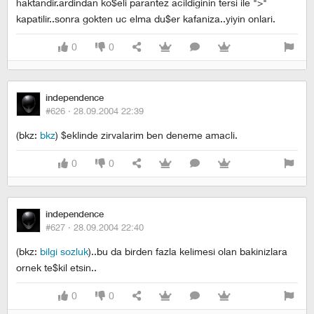
haktandir.ardindan ko$eli parantez acildiginin tersi ile ">"
kapatilir..sonra gokten uc elma du$er kafaniza..yiyin onlari.
0
0
independence
#626 ·
28.09.2004 22:39
(bkz:
bkz
) $eklinde zirvalarim ben deneme amacli.
0
0
independence
#627 ·
28.09.2004 22:40
(bkz:
bilgi sozluk
)..bu da birden fazla kelimesi olan bakinizlara
ornek te$kil etsin..
0
0