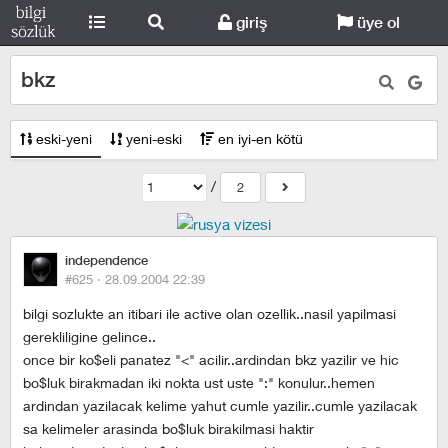
giriş
üye ol
bkz
eski-yeni
yeni-eski
en iyi-en kötü
/
2
independence
#625 ·
28.09.2004 22:39
bilgi sozlukte an itibari ile active olan ozellik..nasil yapilmasi
gerekliligine gelince..
once bir ko$eli panatez "<" acilir..ardindan bkz yazilir ve hic
bo$luk birakmadan iki nokta ust uste ":" konulur..hemen
ardindan yazilacak kelime yahut cumle yazilir..cumle yazilacak
sa kelimeler arasinda bo$luk birakilmasi haktir