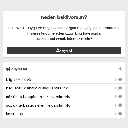
escort
çekmeköy escort
anadolu yakası escort
istanbul escort
şişli escort
esenyurt escort
beylikdüzü escort
neden bekliyorsun?
bu sözlük, duygu ve düşüncelerini özgürce paylaştığın bir platform,
hislerini tercüme eden özgür bilgi kaynağıdır.
katkıda bulunmak istemez misin?
üye ol
duyurular
bilgi sözlük v5
1
bilgi sözlük android uygulaması hk
1
sözlük'te başgösteren reklamlar hk.
1
sözlük'te başgösteren reklamlar hk.
1
kesinti hk
1