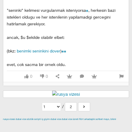
"seninki" kelimesi vurgulanmak isteniyorsa
, herkesin bazi
istekleri oldugu ve her istenilenin yapilamadigi gercegini
hatirlamak gerekiyor.
ancak, $u $ekilde olabilir elbet:
(bkz:
benimki seninkini dover
)
evet, cok sacma bir ornek oldu.
0
0
/
2
rusya vizesi
dubai vize
sözlük scripti
iç giyim
dubai vize
dubai vize ücreti
flört
arkadaşlık
sohbet
mayo, bikini
izmir escort
maltepe escort
buca escort
denizli escort
çiğli