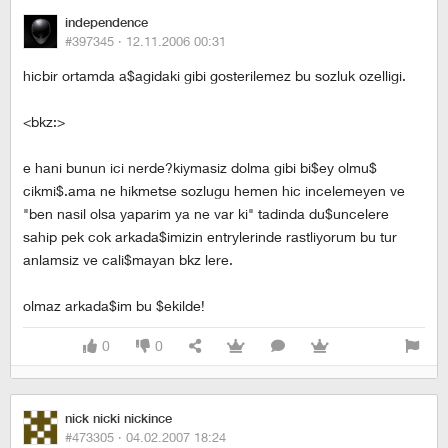
independence
#397345 ·
12.11.2006 00:31
hicbir ortamda a$agidaki gibi gosterilemez bu sozluk ozelligi.
<bkz:>
e hani bunun ici nerde?kiymasiz dolma gibi bi$ey olmu$
cikmi$.ama ne hikmetse sozlugu hemen hic incelemeyen ve
"ben nasil olsa yaparim ya ne var ki" tadinda du$uncelere
sahip pek cok arkada$imizin entrylerinde rastliyorum bu tur
anlamsiz ve cali$mayan bkz lere.
olmaz arkada$im bu $ekilde!
0
0
nick nicki nickince
#473305 ·
04.02.2007 18:24