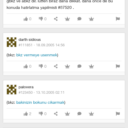
gbkz ve abkz dir. lutfen biraz daha dikkat. daha once de bu
konuda hatirlatma yapilmisti #87520 .
0
0
darth sidious
#111851 ·
18.09.2005 14:56
(bkz:
bkz vermeye usenmek
)
0
0
palovera
#123450 ·
13.10.2005 02:11
(bkz:
bakinizin bokunu cikarmak
)
2
0