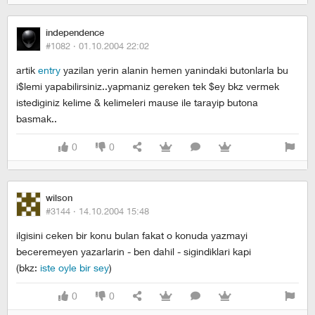
independence
#1082 ·
01.10.2004 22:02
artik
entry
yazilan yerin alanin hemen yanindaki butonlarla bu
i$lemi yapabilirsiniz..yapmaniz gereken tek $ey bkz vermek
istediginiz kelime & kelimeleri mause ile tarayip butona
basmak..
0
0
wilson
#3144 ·
14.10.2004 15:48
ilgisini ceken bir konu bulan fakat o konuda yazmayi
beceremeyen yazarlarin - ben dahil - sigindiklari kapi
(bkz:
iste oyle bir sey
)
0
0