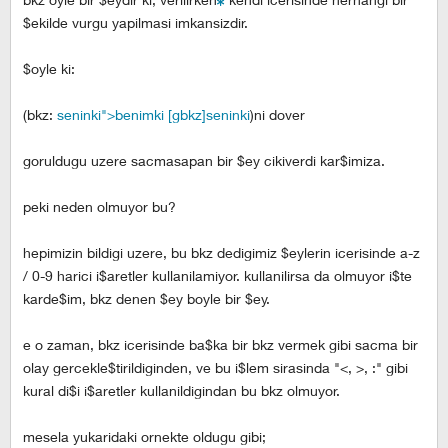
$ekilde vurgu yapilmasi imkansizdir.
$oyle ki:
(bkz:
seninki">benimki [gbkz]seninki
)ni dover
goruldugu uzere sacmasapan bir $ey cikiverdi kar$imiza.
peki neden olmuyor bu?
hepimizin bildigi uzere, bu bkz dedigimiz $eylerin icerisinde a-z
/ 0-9 harici i$aretler kullanilamiyor. kullanilirsa da olmuyor i$te
karde$im, bkz denen $ey boyle bir $ey.
e o zaman, bkz icerisinde ba$ka bir bkz vermek gibi sacma bir
olay gercekle$tirildiginden, ve bu i$lem sirasinda "<, >, :" gibi
kural di$i i$aretler kullanildigindan bu bkz olmuyor.
mesela yukaridaki ornekte oldugu gibi;