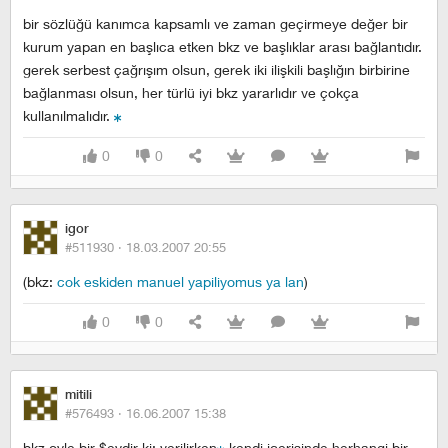
bir sözlüğü kanımca kapsamlı ve zaman geçirmeye değer bir
kurum yapan en başlıca etken bkz ve başlıklar arası bağlantıdır.
gerek serbest çağrışım olsun, gerek iki ilişkili başlığın birbirine
bağlanması olsun, her türlü iyi bkz yararlıdır ve çokça
kullanılmalıdır.
0
0
igor
#511930 ·
18.03.2007 20:55
(bkz:
cok eskiden manuel yapiliyomus ya lan
)
0
0
mitili
#576493 ·
16.06.2007 15:38
bkz oyle bir $eydir ki; verilirken
kendi icerisinde herhangi bir