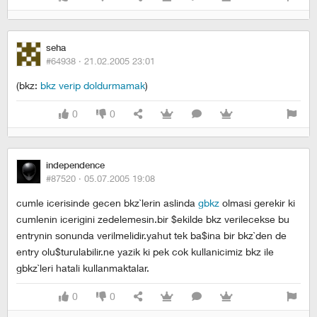
seha
#64938 ·
21.02.2005 23:01
(bkz:
bkz verip doldurmamak
)
0
0
independence
#87520 ·
05.07.2005 19:08
cumle icerisinde gecen bkz`lerin aslinda
gbkz
olmasi gerekir ki
cumlenin icerigini zedelemesin.bir $ekilde bkz verilecekse bu
entrynin sonunda verilmelidir.yahut tek ba$ina bir bkz`den de
entry olu$turulabilir.ne yazik ki pek cok kullanicimiz bkz ile
gbkz`leri hatali kullanmaktalar.
0
0