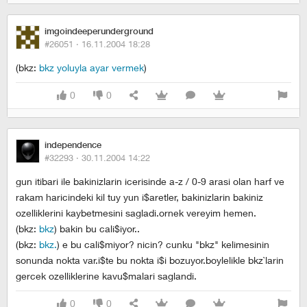
imgoindeeperunderground
#26051 ·
16.11.2004 18:28
(bkz:
bkz yoluyla ayar vermek
)
0
0
independence
#32293 ·
30.11.2004 14:22
gun itibari ile bakinizlarin icerisinde a-z / 0-9 arasi olan harf ve
rakam haricindeki kil tuy yun i$aretler, bakinizlarin bakiniz
ozelliklerini kaybetmesini sagladi.ornek vereyim hemen.
(bkz:
bkz
) bakin bu cali$iyor..
(bkz:
bkz.
) e bu cali$miyor? nicin? cunku "bkz" kelimesinin
sonunda nokta var.i$te bu nokta i$i bozuyor.boylelikle bkz`larin
gercek ozelliklerine kavu$malari saglandi.
0
0