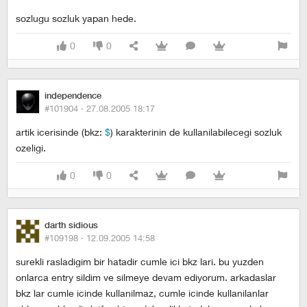
sozlugu sozluk yapan hede.
0
0
independence
#101904 ·
27.08.2005 18:17
artik icerisinde (bkz:
$
) karakterinin de kullanilabilecegi sozluk
ozeligi.
0
0
darth sidious
#109198 ·
12.09.2005 14:58
surekli rasladigim bir hatadir cumle ici bkz lari. bu yuzden
onlarca entry sildim ve silmeye devam ediyorum. arkadaslar
bkz lar cumle icinde kullanilmaz, cumle icinde kullanilanlar