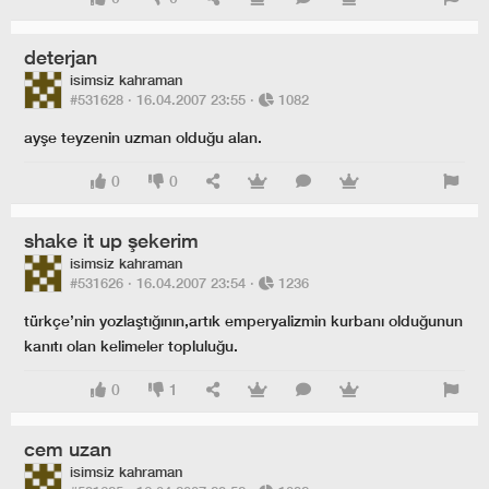
deterjan
isimsiz kahraman
#531628 ·
16.04.2007 23:55
·
1082
ayşe teyzenin uzman olduğu alan.
0
0
shake it up şekerim
isimsiz kahraman
#531626 ·
16.04.2007 23:54
·
1236
türkçe’nin yozlaştığının,artık emperyalizmin kurbanı olduğunun
kanıtı olan kelimeler topluluğu.
0
1
cem uzan
isimsiz kahraman