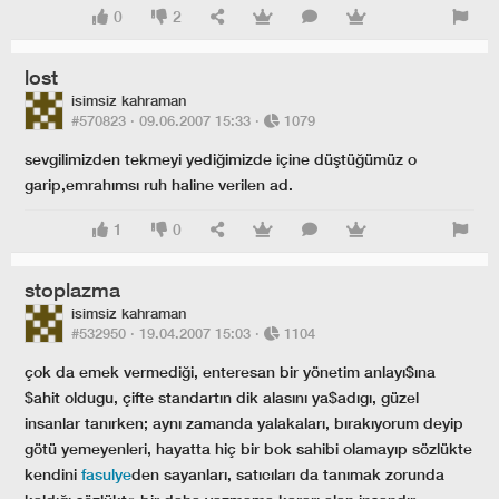
0
2
lost
isimsiz kahraman
#570823 ·
09.06.2007 15:33
·
1079
sevgilimizden tekmeyi yediğimizde içine düştüğümüz o
garip,emrahımsı ruh haline verilen ad.
1
0
stoplazma
isimsiz kahraman
#532950 ·
19.04.2007 15:03
·
1104
çok da emek vermediği, enteresan bir yönetim anlayı$ına
$ahit oldugu, çifte standartın dik alasını ya$adıgı, güzel
insanlar tanırken; aynı zamanda yalakaları, bırakıyorum deyip
götü yemeyenleri, hayatta hiç bir bok sahibi olamayıp sözlükte
kendini
fasulye
den sayanları, satıcıları da tanımak zorunda