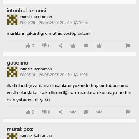
istanbul un sesi
isimsiz kahraman
#606726 ·
26.07.2007 20:51
·
1055
martıların çıkardığı o müthiş ses(eş anlamlı.
0
0
gasolina
isimsiz kahraman
#606719 ·
26.07.2007 20:45
·
1096
ilk dinlendiği zamanlar insanların yüzünde hoş bir tebessüme
vesile olan,fakat çok dinlendiğinde insanlarda kusmaya neden
olan yabancı bir şarkı.
0
0
murat boz
isimsiz kahraman