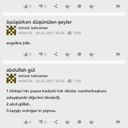
0
0
öpüşürken düşünülen şeyler
isimsiz kahraman
#606741 ·
26.07.2007 20:58
·
1006
angelina jolie.
0
0
abdullah gül
isimsiz kahraman
#606734 ·
26.07.2007 20:53
·
1120
1.türkiye’nin şuana kadarki tek dindar cumhurbaşkanı
adayı(sanki diğerleri dinsizdi).
2.abd-güllah.
3.tayyip erdoğan’ın piyonu.
0
0