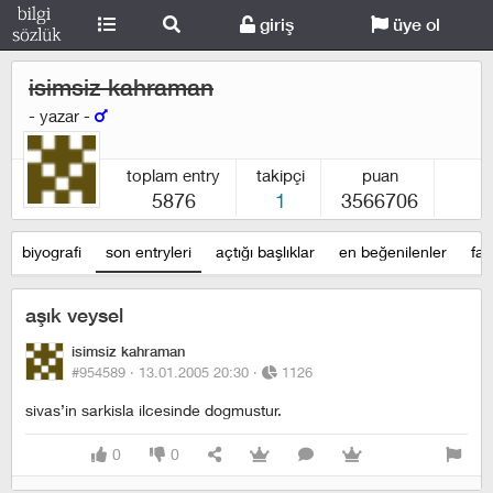
giriş
üye ol
isimsiz kahraman
- yazar -
toplam entry
takipçi
puan
5876
1
3566706
biyografi
son entryleri
açtığı başlıklar
en beğenilenler
fav
aşık veysel
isimsiz kahraman
#954589 ·
13.01.2005 20:30
·
1126
sivas’in sarkisla ilcesinde dogmustur.
0
0