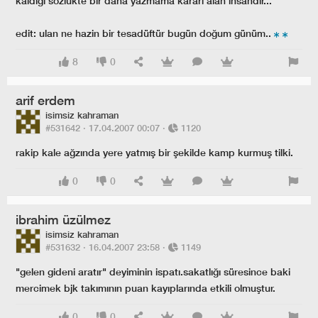
kaldığı sözlükte bir daha yazmama kararı alan insandır...
edit: ulan ne hazin bir tesadüftür bugün doğum günüm..
8
0
arif erdem
isimsiz kahraman
#531642 ·
17.04.2007 00:07
·
1120
rakip kale ağzında yere yatmış bir şekilde kamp kurmuş tilki.
0
0
ibrahim üzülmez
isimsiz kahraman
#531632 ·
16.04.2007 23:58
·
1149
"gelen gideni aratır" deyiminin ispatı.sakatlığı süresince baki
mercimek bjk takımının puan kayıplarında etkili olmuştur.
0
0