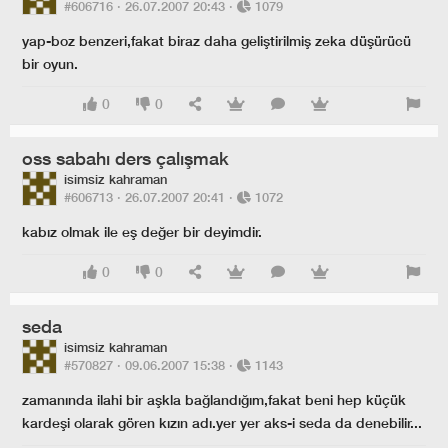
#606716 ·
26.07.2007 20:43
·
1079
yap-boz benzeri,fakat biraz daha geliştirilmiş zeka düşürücü
bir oyun.
0
0
oss sabahı ders çalışmak
isimsiz kahraman
#606713 ·
26.07.2007 20:41
·
1072
kabız olmak ile eş değer bir deyimdir.
0
0
seda
isimsiz kahraman
#570827 ·
09.06.2007 15:38
·
1143
zamanında ilahi bir aşkla bağlandığım,fakat beni hep küçük
kardeşi olarak gören kızın adı.yer yer aks-i seda da denebilir...