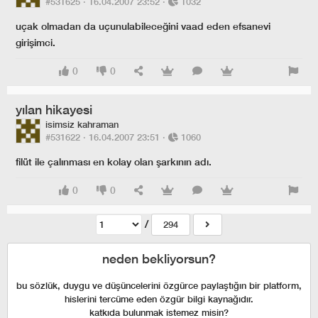
#531625 ·
16.04.2007 23:52
·
1032
uçak olmadan da uçunulabileceğini vaad eden efsanevi
girişimci.
0
0
yılan hikayesi
isimsiz kahraman
#531622 ·
16.04.2007 23:51
·
1060
filüt ile çalınması en kolay olan şarkının adı.
0
0
/
294
neden bekliyorsun?
bu sözlük, duygu ve düşüncelerini özgürce paylaştığın bir platform,
hislerini tercüme eden özgür bilgi kaynağıdır.
katkıda bulunmak istemez misin?