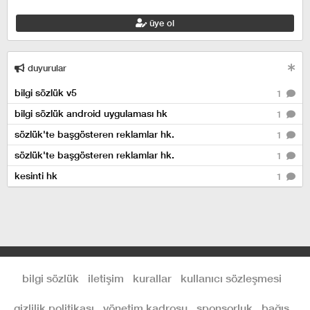
üye ol
duyurular
bilgi sözlük v5
1
bilgi sözlük android uygulaması hk
1
sözlük'te başgösteren reklamlar hk.
1
sözlük'te başgösteren reklamlar hk.
1
kesinti hk
1
bilgi sözlük
iletişim
kurallar
kullanıcı sözleşmesi
gizlilik politikası
yönetim kadrosu
sponsorluk
bağış