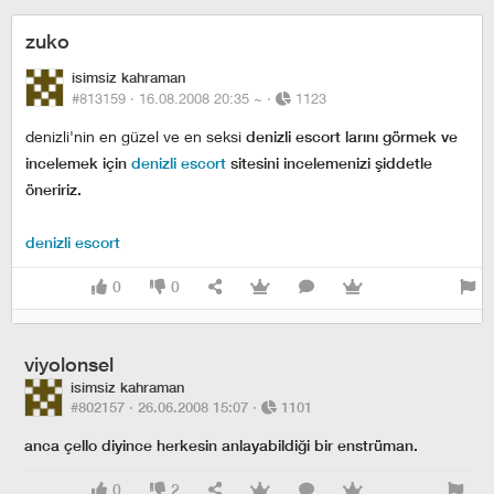
zuko
isimsiz kahraman
#813159 ·
16.08.2008 20:35
~
·
1123
denizli'nin en güzel ve en seksi
denizli escort larını görmek ve
incelemek için
denizli escort
sitesini incelemenizi şiddetle
öneririz.
denizli escort
0
0
viyolonsel
isimsiz kahraman
#802157 ·
26.06.2008 15:07
·
1101
anca çello diyince herkesin anlayabildiği bir enstrüman.
0
2