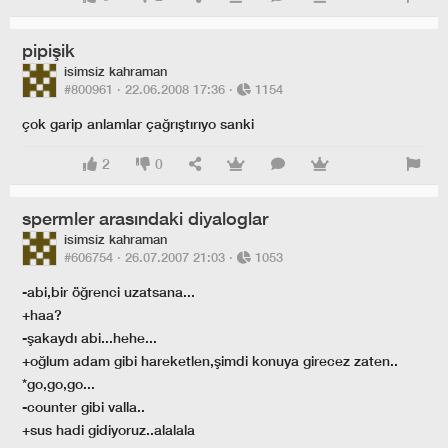
pipişik
isimsiz kahraman
#800961 ·
22.06.2008 17:36
·
1154
çok garip anlamlar çağrıştırıyo sanki
2
0
spermler arasındaki diyaloglar
isimsiz kahraman
#606754 ·
26.07.2007 21:03
·
1053
-abi,bir öğrenci uzatsana...
+haa?
-şakaydı abi...hehe...
+oğlum adam gibi hareketlen,şimdi konuya girecez zaten..
*go,go,go...
-counter gibi valla..
+sus hadi gidiyoruz..alalala