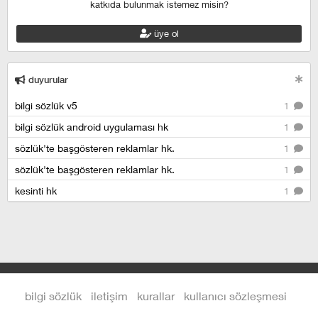
katkıda bulunmak istemez misin?
üye ol
duyurular
bilgi sözlük v5
1
bilgi sözlük android uygulaması hk
1
sözlük'te başgösteren reklamlar hk.
1
sözlük'te başgösteren reklamlar hk.
1
kesinti hk
1
bilgi sözlük
iletişim
kurallar
kullanıcı sözleşmesi