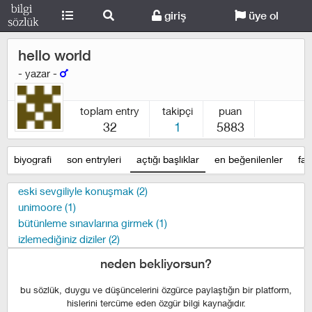
giriş
üye ol
hello world
- yazar -
toplam entry
takipçi
puan
32
1
5883
biyografi
son entryleri
açtığı başlıklar
en beğenilenler
fav
eski sevgiliyle konuşmak (2)
unimoore (1)
bütünleme sınavlarına girmek (1)
izlemediğiniz diziler (2)
neden bekliyorsun?
bu sözlük, duygu ve düşüncelerini özgürce paylaştığın bir platform,
hislerini tercüme eden özgür bilgi kaynağıdır.