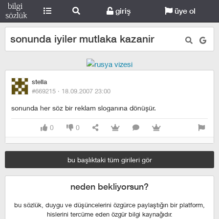
giriş
üye ol
sonunda iyiler mutlaka kazanir
stella
#669215 ·
18.09.2007 23:00
sonunda her söz bir reklam sloganına dönüşür.
0
0
bu başlıktaki tüm girileri gör
neden bekliyorsun?
bu sözlük, duygu ve düşüncelerini özgürce paylaştığın bir platform,
hislerini tercüme eden özgür bilgi kaynağıdır.