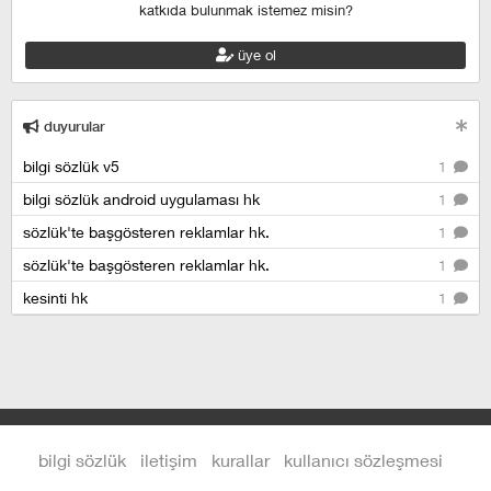
katkıda bulunmak istemez misin?
üye ol
duyurular
bilgi sözlük v5
1
bilgi sözlük android uygulaması hk
1
sözlük'te başgösteren reklamlar hk.
1
sözlük'te başgösteren reklamlar hk.
1
kesinti hk
1
bilgi sözlük
iletişim
kurallar
kullanıcı sözleşmesi