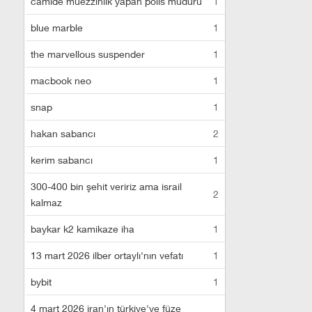
camide müezzinlik yapan polis müdürü
1
blue marble
1
the marvellous suspender
1
macbook neo
1
snap
1
hakan sabancı
2
kerim sabancı
1
300-400 bin şehit veririz ama israil
2
kalmaz
baykar k2 kamikaze iha
1
13 mart 2026 ilber ortaylı'nın vefatı
1
bybit
1
4 mart 2026 iran'ın türkiye'ye füze