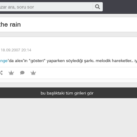
the rain
·
18.09.2007 20:14
ange
’da alex’in "gösteri" yaparken söylediği şarkı. melodik hareketler.. iy
bu başlıktaki tüm girileri gör