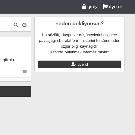
giriş
üye ol
neden bekliyorsun?
bu sözlük, duygu ve düşüncelerini özgürce
paylaştığın bir platform, hislerini tercüme eden
özgür bilgi kaynağıdır.
katkıda bulunmak istemez misin?
i gitmiş.
üye ol