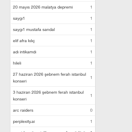
20 mayıs 2026 malatya depremi
1
saygı1
1
saygı1 mustafa sandal
1
elif afra kılıç
1
adı intikamdı
1
hileli
1
27 haziran 2026 şebnem ferah istanbul
1
konseri
3 haziran 2026 şebnem ferah istanbul
1
konseri
arc raiders
0
perplexity.ai
1