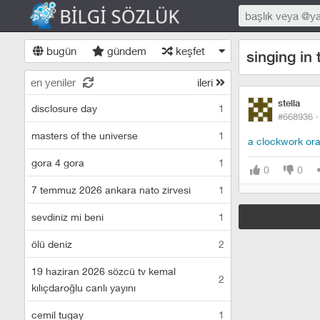
bugün
gündem
keşfet
singing in 
en yeniler
ileri
stella
disclosure day
1
#668936 
masters of the universe
1
a clockwork or
gora 4 gora
1
0
0
7 temmuz 2026 ankara nato zirvesi
1
sevdiniz mi beni
1
ölü deniz
2
19 haziran 2026 sözcü tv kemal
2
kılıçdaroğlu canlı yayını
cemil tugay
1