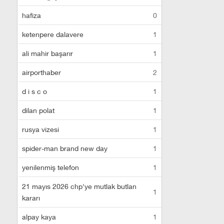
hafiza
0
ketenpere dalavere
1
ali mahir başarır
1
airporthaber
2
d i s c o
1
dilan polat
1
rusya vizesi
1
spider-man brand new day
1
yenilenmiş telefon
1
21 mayıs 2026 chp'ye mutlak butlan
1
kararı
alpay kaya
1