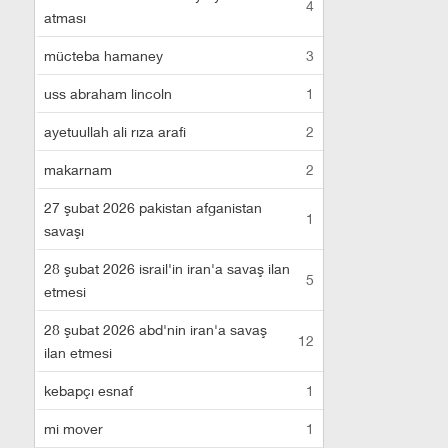
4
atması
mücteba hamaney
3
uss abraham lincoln
1
ayetuullah ali rıza arafi
2
makarnam
2
27 şubat 2026 pakistan afganistan
1
savaşı
28 şubat 2026 israil'in iran'a savaş ilan
5
etmesi
28 şubat 2026 abd'nin iran'a savaş
12
ilan etmesi
kebapçı esnaf
1
mi mover
1