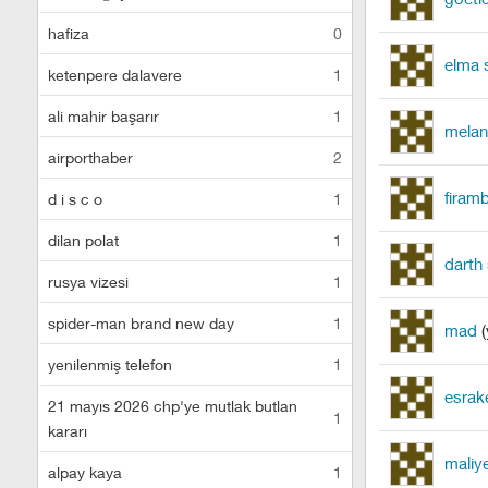
hafiza
0
elma s
ketenpere dalavere
1
ali mahir başarır
1
mela
airporthaber
2
firam
d i s c o
1
dilan polat
1
darth
rusya vizesi
1
spider-man brand new day
1
mad
(
yenilenmiş telefon
1
esrak
21 mayıs 2026 chp'ye mutlak butlan
1
kararı
maliy
alpay kaya
1