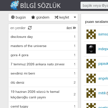
bugün
gündem
keşfet
puan sıralam
en yeniler
ileri
isims
disclosure day
1
masters of the universe
1
indep
gora 4 gora
1
pipisi
7 temmuz 2026 ankara nato zirvesi
1
sevdiniz mi beni
1
angel
ölü deniz
2
19 haziran 2026 sözcü tv kemal
mitili
(
2
kılıçdaroğlu canlı yayını
cemil tugay
1
goeti