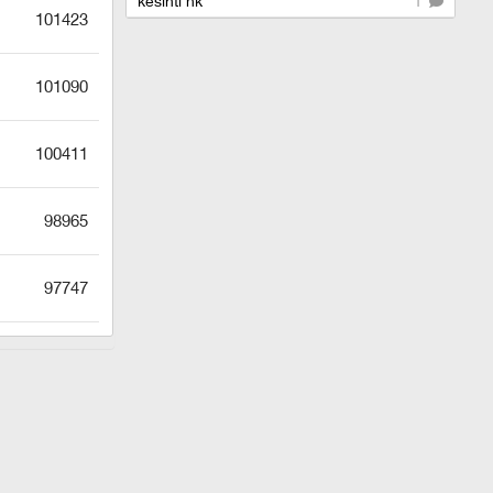
kesinti hk
1
101423
101090
100411
98965
97747