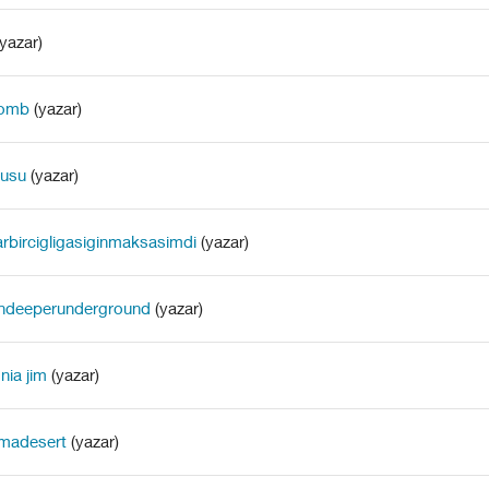
yazar)
tomb
(yazar)
usu
(yazar)
arbircigligasiginmaksasimdi
(yazar)
ndeeperunderground
(yazar)
nia jim
(yazar)
madesert
(yazar)