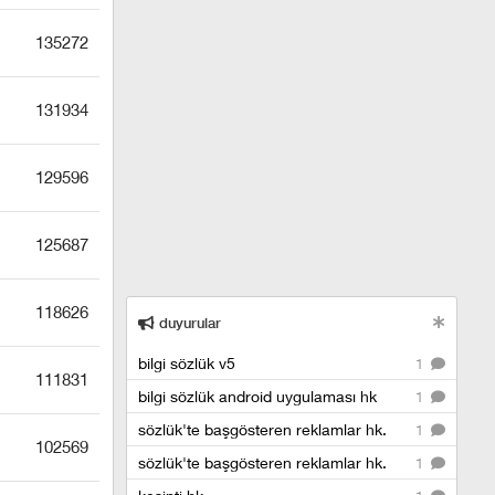
135272
131934
129596
125687
118626
duyurular
bilgi sözlük v5
1
111831
bilgi sözlük android uygulaması hk
1
sözlük'te başgösteren reklamlar hk.
1
102569
sözlük'te başgösteren reklamlar hk.
1