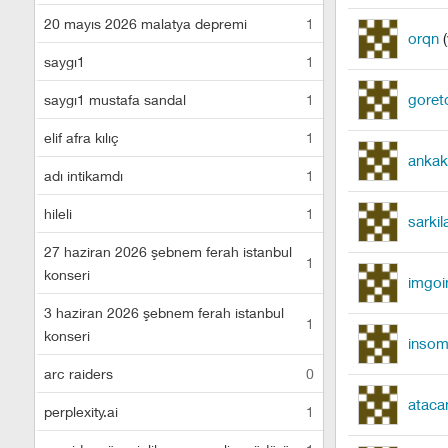
20 mayıs 2026 malatya depremi
1
orqn
(
saygı1
1
gore
saygı1 mustafa sandal
1
elif afra kılıç
1
ankak
adı intikamdı
1
hileli
1
sarkil
27 haziran 2026 şebnem ferah istanbul
1
konseri
imgoi
3 haziran 2026 şebnem ferah istanbul
1
konseri
insom
arc raiders
0
ataca
perplexity.ai
1