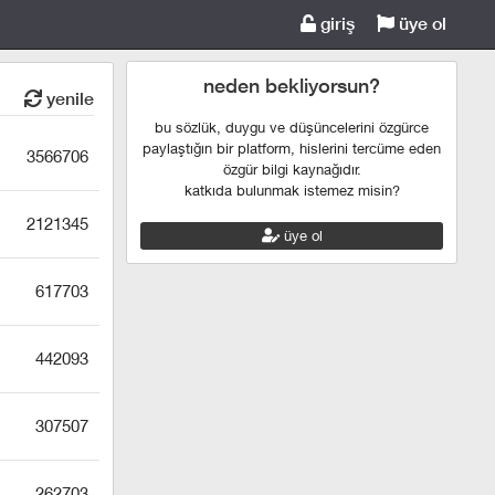
giriş
üye ol
neden bekliyorsun?
yenile
bu sözlük, duygu ve düşüncelerini özgürce
paylaştığın bir platform, hislerini tercüme eden
3566706
özgür bilgi kaynağıdır.
katkıda bulunmak istemez misin?
2121345
üye ol
617703
442093
307507
262703