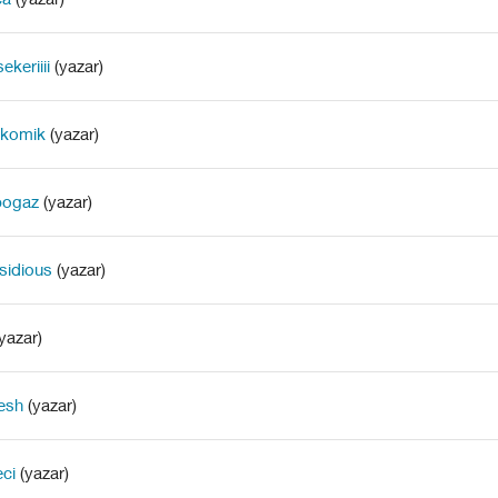
ekeriiii
(yazar)
nkomik
(yazar)
bogaz
(yazar)
 sidious
(yazar)
yazar)
esh
(yazar)
eci
(yazar)