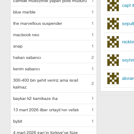
camide müezzinlik yapan polis müdürü
1
capt it
blue marble
1
the marvellous suspender
1
sepul
macbook neo
1
nickt
snap
1
hakan sabancı
2
seyhm
kerim sabancı
1
alorar
300-400 bin şehit veririz ama israil
2
kalmaz
baykar k2 kamikaze iha
1
13 mart 2026 ilber ortaylı'nın vefatı
1
bybit
1
4 mart 2026 iran'ın türkiye'ye füze