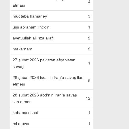
4
atması
mücteba hamaney
3
uss abraham lincoln
1
ayetuullah ali rıza arafi
2
makarnam
2
27 şubat 2026 pakistan afganistan
1
savaşı
28 şubat 2026 israil'in iran'a savaş ilan
5
etmesi
28 şubat 2026 abd'nin iran'a savaş
12
ilan etmesi
kebapçı esnaf
1
mi mover
1