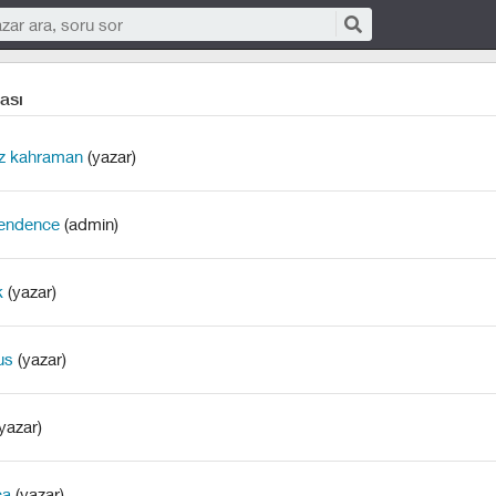
ası
iz kahraman
(yazar)
endence
(admin)
k
(yazar)
us
(yazar)
yazar)
ca
(yazar)