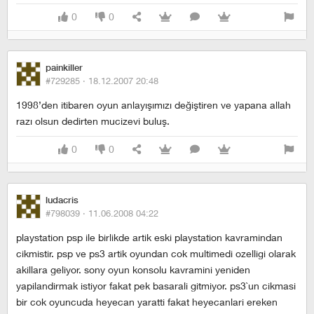
0
0
painkiller
#729285 ·
18.12.2007 20:48
1998’den itibaren oyun anlayışımızı değiştiren ve yapana allah
razı olsun dedirten mucizevi buluş.
0
0
ludacris
#798039 ·
11.06.2008 04:22
playstation psp ile birlikde artik eski playstation kavramindan
cikmistir. psp ve ps3 artik oyundan cok multimedi ozelligi olarak
akillara geliyor. sony oyun konsolu kavramini yeniden
yapilandirmak istiyor fakat pek basarali gitmiyor. ps3`un cikmasi
bir cok oyuncuda heyecan yaratti fakat heyecanlari ereken