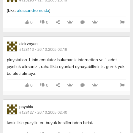
#123293 ·
12.10.2005 20:19
(bkz:
alessandro nesta
)
0
0
cleirvoyant
#128113 ·
26.10.2005 02:19
playstation 1 icin emulator bulursaniz internetten ve 1 adet
joystick alirsaniz , rahatlikla oyunlari oynayabilirsiniz. gerek yok
bu aleti almaya.
0
0
psychic
#128127 ·
26.10.2005 02:40
kesinlikle yuzyilin en buyuk kesiflerinden birisi.