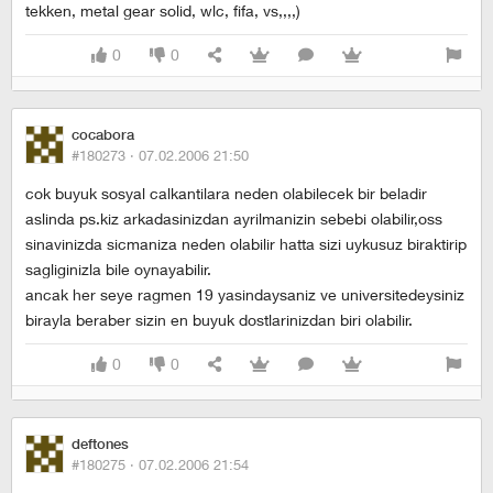
tekken, metal gear solid, wlc, fifa, vs,,,,)
0
0
cocabora
#180273 ·
07.02.2006 21:50
cok buyuk sosyal calkantilara neden olabilecek bir beladir
aslinda ps.kiz arkadasinizdan ayrilmanizin sebebi olabilir,oss
sinavinizda sicmaniza neden olabilir hatta sizi uykusuz biraktirip
sagliginizla bile oynayabilir.
ancak her seye ragmen 19 yasindaysaniz ve universitedeysiniz
birayla beraber sizin en buyuk dostlarinizdan biri olabilir.
0
0
deftones
#180275 ·
07.02.2006 21:54