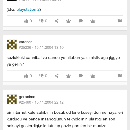
(bkz:
playstation 2
)
0
0
karanar
#25236 ·
15.11.2004 13:10
sozlukteki cannibal ve canoe ye hitaben yazilmistir. aga jiggyo
ya geliin?
0
0
geronimo
#25460 ·
15.11.2004 22:12
bir internet kafe sahibinin bozuk cd lerle koseyi donme hayalleri
kurdugu ve bence insanoglunun teknolojinin ulastigi en son
noktayi gosterdigi,elle tutulup gozle gorulen bir mucize.