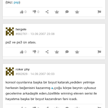
(bkz:
psp
)
0
0
hergele
#662761 ·
13.09.2007 23:08
ps2 ve ps3 ün atası.
0
2
roker phy
#662828 ·
14.09.2007 00:03
konsol oyunlarına başka bir boyut katarak,yediden yetmişe
herkesin beğenisini kazanmış
,çoğu körpe beynin uykusuz
gecelerine arkadaşlık eden,özellikle winning eleven serisi ile
hayatıma başka bir boyut kazandıran fani icadı.