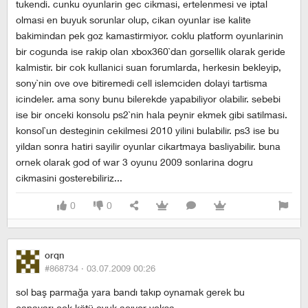
tukendi. cunku oyunlarin gec cikmasi, ertelenmesi ve iptal
olmasi en buyuk sorunlar olup, cikan oyunlar ise kalite
bakimindan pek goz kamastirmiyor. coklu platform oyunlarinin
bir cogunda ise rakip olan xbox360`dan gorsellik olarak geride
kalmistir. bir cok kullanici suan forumlarda, herkesin bekleyip,
sony`nin ove ove bitiremedi cell islemciden dolayi tartisma
icindeler. ama sony bunu bilerekde yapabiliyor olabilir. sebebi
ise bir onceki konsolu ps2`nin hala peynir ekmek gibi satilmasi.
konsol`un desteginin cekilmesi 2010 yilini bulabilir. ps3 ise bu
yildan sonra hatiri sayilir oyunlar cikartmaya basliyabilir. buna
ornek olarak god of war 3 oyunu 2009 sonlarina dogru
cikmasini gosterebiliriz...
0
0
orqn
#868734 ·
03.07.2009 00:26
sol baş parmağa yara bandı takıp oynamak gerek bu
canavarı.çok kötü oyuk açıyor yoksa.