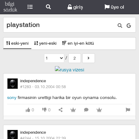
giriş
üye ol
playstation
eski-yeni
yeni-eski
en iyi-en kötü
/
2
independence
#1283 ·
03.10.2004 00:58
sony
firmasinin urettigi harika bir oyun oynama consolu.
0
0
independence
#4244 ·
15.10.2004 22:39