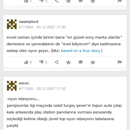
0
0
swamplord
#717894 ·
03.12.2007 17:30
evvel zaman içinde birinin bana "en güzeli sony marka olanlar"
demesine ve yanındakinin de "evet biliyorum" diye katılmasına
sebep olan oyun şeysi.. (bkz:
based on a true story
)
0
0
enron
#717900 ·
03.12.2007 17:42
-oyun istasyonu...
şampiyonlar ligi maçında üstat turgay şeren’in topun auta çıkıp
kale arkasında play station panolarına vurması esnasında
söylediği kelime öbeği..(evet top oyun istasyonu tabelasına
çarptı)