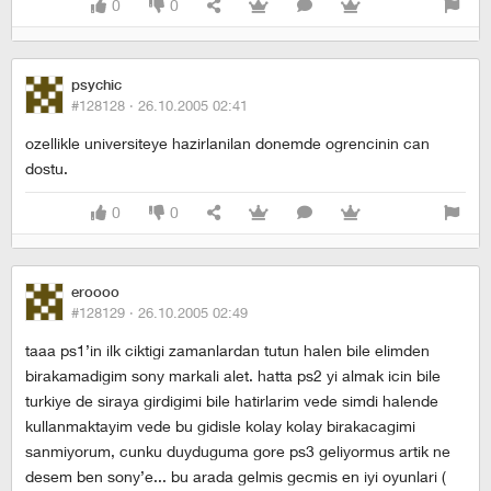
0
0
psychic
#128128 ·
26.10.2005 02:41
ozellikle universiteye hazirlanilan donemde ogrencinin can
dostu.
0
0
eroooo
#128129 ·
26.10.2005 02:49
taaa ps1’in ilk ciktigi zamanlardan tutun halen bile elimden
birakamadigim sony markali alet. hatta ps2 yi almak icin bile
turkiye de siraya girdigimi bile hatirlarim vede simdi halende
kullanmaktayim vede bu gidisle kolay kolay birakacagimi
sanmiyorum, cunku duyduguma gore ps3 geliyormus artik ne
desem ben sony’e... bu arada gelmis gecmis en iyi oyunlari (