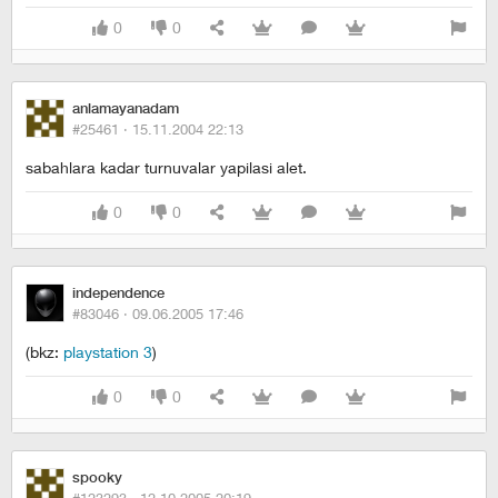
0
0
anlamayanadam
#25461 ·
15.11.2004 22:13
sabahlara kadar turnuvalar yapilasi alet.
0
0
independence
#83046 ·
09.06.2005 17:46
(bkz:
playstation 3
)
0
0
spooky