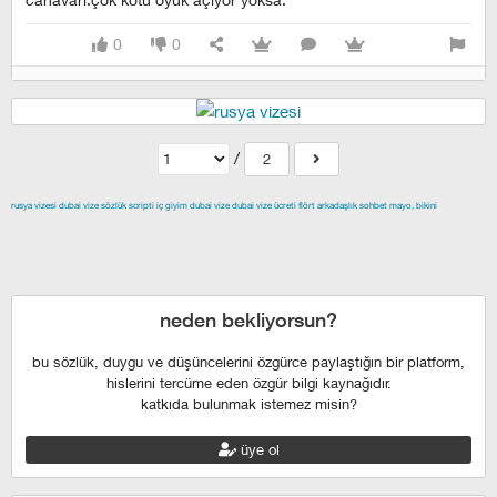
0
0
/
2
rusya vizesi
dubai vize
sözlük scripti
iç giyim
dubai vize
dubai vize ücreti
flört
arkadaşlık
sohbet
mayo, bikini
izmir escort
maltepe escort
buca escort
denizli escort
çiğli
escort
çekmeköy escort
anadolu yakası escort
istanbul escort
şişli escort
esenyurt escort
beylikdüzü escort
neden bekliyorsun?
bu sözlük, duygu ve düşüncelerini özgürce paylaştığın bir platform,
hislerini tercüme eden özgür bilgi kaynağıdır.
katkıda bulunmak istemez misin?
üye ol