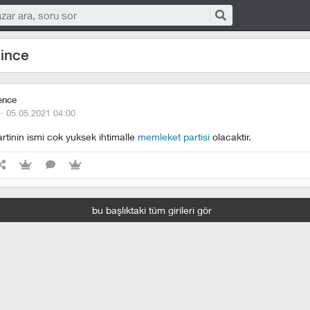
ince
ence
 ·
05.05.2021 04:00
rtinin ismi cok yuksek ihtimalle
memleket partisi
olacaktir.
bu başlıktaki tüm girileri gör