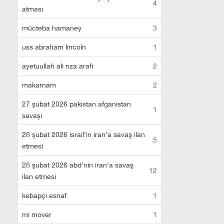
4
atması
mücteba hamaney
3
uss abraham lincoln
1
ayetuullah ali rıza arafi
2
makarnam
2
27 şubat 2026 pakistan afganistan
1
savaşı
28 şubat 2026 israil'in iran'a savaş ilan
5
etmesi
28 şubat 2026 abd'nin iran'a savaş
12
ilan etmesi
kebapçı esnaf
1
mi mover
1