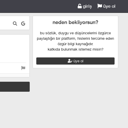
giriş
üye ol
neden bekliyorsun?
bu sözlük, duygu ve düşüncelerini özgürce
paylaştığın bir platform, hislerini tercüme eden
özgür bilgi kaynağıdır.
katkıda bulunmak istemez misin?
üye ol