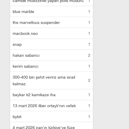
camide müezzinlik yapan polis müdürü
1
blue marble
1
the marvellous suspender
1
macbook neo
1
snap
1
hakan sabancı
2
kerim sabancı
1
300-400 bin şehit veririz ama israil
2
kalmaz
baykar k2 kamikaze iha
1
13 mart 2026 ilber ortaylı'nın vefatı
1
bybit
1
4 mart 2026 iran'ın türkiye'ye füze