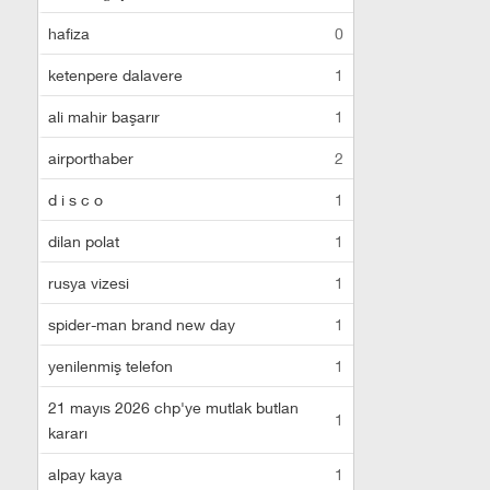
hafiza
0
ketenpere dalavere
1
ali mahir başarır
1
airporthaber
2
d i s c o
1
dilan polat
1
rusya vizesi
1
spider-man brand new day
1
yenilenmiş telefon
1
21 mayıs 2026 chp'ye mutlak butlan
1
kararı
alpay kaya
1