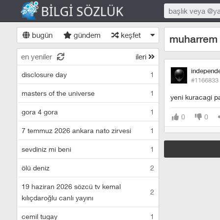
bugün
gündem
keşfet
muharrem 
en yeniler
ileri
independ
disclosure day
1
#1166833
masters of the universe
1
yeni kuracagi pa
gora 4 gora
1
0
0
7 temmuz 2026 ankara nato zirvesi
1
sevdiniz mi beni
1
ölü deniz
2
19 haziran 2026 sözcü tv kemal
2
kılıçdaroğlu canlı yayını
cemil tugay
1