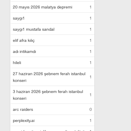
20 mayıs 2026 malatya depremi
1
saygı1
1
saygı1 mustafa sandal
1
elif afra kılıç
1
adı intikamdı
1
hileli
1
27 haziran 2026 şebnem ferah istanbul
1
konseri
3 haziran 2026 şebnem ferah istanbul
1
konseri
arc raiders
0
perplexity.ai
1