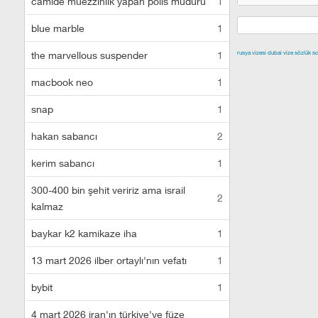
camide müezzinlik yapan polis müdürü
1
blue marble
1
the marvellous suspender
1
rusya vizesi
dubai vize
sözlük sc
izmir escort
malt
macbook neo
1
escort
istanbul e
snap
1
hakan sabancı
2
kerim sabancı
1
300-400 bin şehit veririz ama israil
2
kalmaz
baykar k2 kamikaze iha
1
13 mart 2026 ilber ortaylı'nın vefatı
1
bybit
1
4 mart 2026 iran'ın türkiye'ye füze