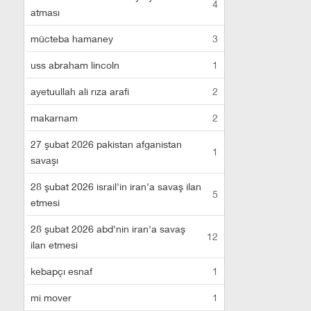
4
atması
mücteba hamaney
3
uss abraham lincoln
1
ayetuullah ali rıza arafi
2
makarnam
2
27 şubat 2026 pakistan afganistan
1
savaşı
28 şubat 2026 israil'in iran'a savaş ilan
5
etmesi
28 şubat 2026 abd'nin iran'a savaş
12
ilan etmesi
kebapçı esnaf
1
mi mover
1