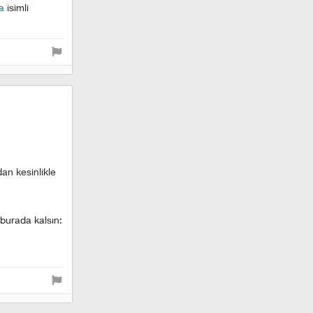
a
isimli
an kesinlikle
 burada kalsın: