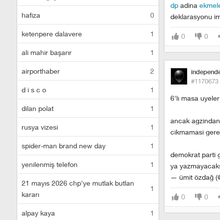
dp
adina
ekmele
hafiza
0
deklarasyonu imz
ketenpere dalavere
1
0
0
ali mahir başarır
1
airporthaber
2
independ
#1170673
d i s c o
1
6'lı masa uyeleri
dilan polat
1
ancak agzindan c
rusya vizesi
1
cikmamasi gere
spider-man brand new day
1
demokrat parti g
yenilenmiş telefon
1
ya yazmayacaks
— ümit özdağ 
21 mayıs 2026 chp'ye mutlak butlan
1
kararı
0
0
alpay kaya
1