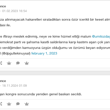
ence
 ·
01.02.2023 16:54
a alinmayacak hakaretleri siraladiktan sonra özür icerikli bir tweet atm
asi ile.
ve iftirayı meslek edinmiş, neye ve kime hizmet ettiği malum
@umitozda
krat parti ve şahsıma kasıtlı saldırılarına karşı kastımı aşan çok yanl
p verdiğimden kamuoyuna üzgün olduğumu ve özrümü beyan ediyoru
l (@dpgultekinuysal)
february 1, 2023
ence
 ·
18.11.2024 01:09
gan kongre sonucunda yeniden genel baskan secildi.