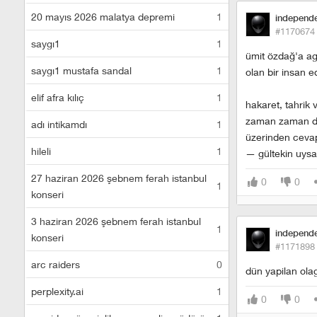
20 mayıs 2026 malatya depremi
1
independ
#1170674
saygı1
1
ümit özdağ'a agz
saygı1 mustafa sandal
1
olan bir insan ed
elif afra kılıç
1
hakaret, tahrik 
zaman zaman demo
adı intikamdı
1
üzerinden ceva
hileli
1
— gültekin uysa
27 haziran 2026 şebnem ferah istanbul
0
0
1
konseri
3 haziran 2026 şebnem ferah istanbul
1
independ
konseri
#1171898
arc raiders
0
dün yapilan ola
perplexity.ai
1
0
0