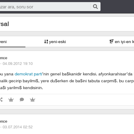
ysal
yeni
yeni-eski
en iyi-en 
ence
 ·
04.09.2012 19:10
bu yana
demokrat parti
’nin genel ba$kanidir kendisi. afyonkarahisar’da 
alik gecirip bayilmi$, yere du$erken de ba$ini tabuta carpmi$. bu car
$i yarilmi$ kendisinin.
ence
 ·
03.07.2014 02:52