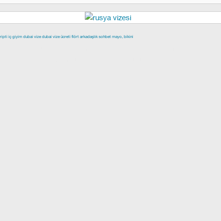
ripti
iç giyim
dubai vize
dubai vize ücreti
flört
arkadaşlık
sohbet
mayo, bikini
epe escort
buca escort
denizli escort
çiğli escort
çekmeköy escort
scort
şişli escort
esenyurt escort
beylikdüzü escort