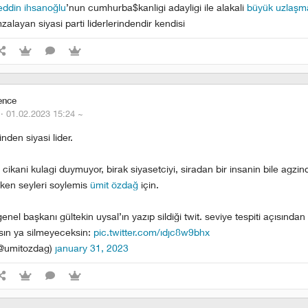
ddin ihsanoğlu
’nun cumhurba$kanligi adayligi ile alakali
büyük uzlaşm
alayan siyasi parti liderlerindendir kendisi
ence
 ·
01.02.2023 15:24
~
nden siyasi lider.
ikani kulagi duymuyor, birak siyasetciyi, siradan bir insanin bile agzind
ken seyleri soylemis
ümit özdağ
için.
enel başkanı gültekin uysal’ın yazıp sildiği twit. seviye tespiti açısından
ın ya silmeyeceksin:
pic.twitter.com/idjc8w9bhx
(@umitozdag)
january 31, 2023