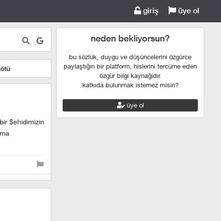
giriş
üye ol
neden bekliyorsun?
bu sözlük, duygu ve düşüncelerini özgürce
paylaştığın bir platform, hislerini tercüme eden
kötü
özgür bilgi kaynağıdır.
katkıda bulunmak istemez misin?
üye ol
bir $ehidimizin
pma