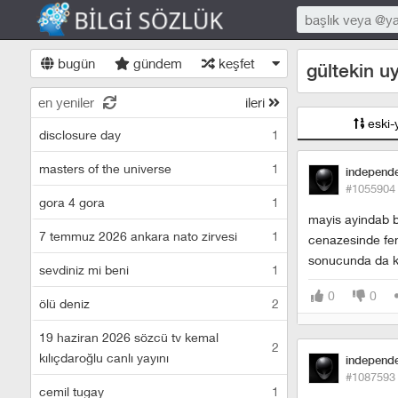
bugün
gündem
keşfet
gültekin u
en yeniler
ileri
eski-
disclosure day
1
masters of the universe
1
independ
#1055904
gora 4 gora
1
mayis ayindab 
7 temmuz 2026 ankara nato zirvesi
1
cenazesinde fen
sonucunda da ka
sevdiniz mi beni
1
0
0
ölü deniz
2
19 haziran 2026 sözcü tv kemal
2
kılıçdaroğlu canlı yayını
independ
#1087593
cemil tugay
1