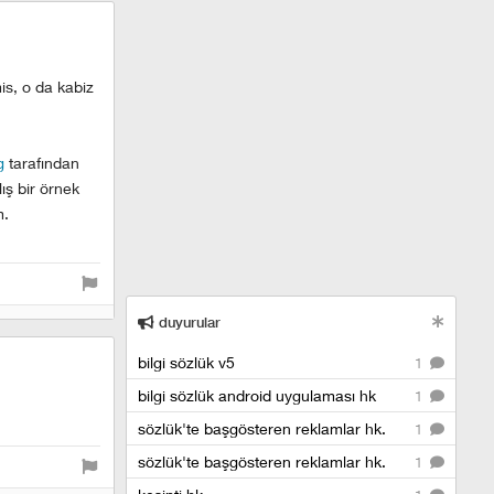
is, o da kabiz
g
tarafından
ış bir örnek
m.
duyurular
bilgi sözlük v5
1
bilgi sözlük android uygulaması hk
1
sözlük'te başgösteren reklamlar hk.
1
sözlük'te başgösteren reklamlar hk.
1