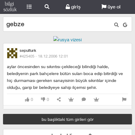
giriş
üye ol
gebze
sepulturk
#425405 ·
18.12.2006 12:01
aylar öncesinden su sıkıntısı çekileceği bilindiği halde,
belediyenin park bahçelere bütün suları boca edip bitirdiği ve
hiç durmaması gereken sanayisinin büyük sıkıntılar içinde
olduğu, garip bir belediyeye sahip ilçemsi şehir.
0
0
bu başlıktaki tüm girileri gör