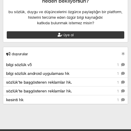
neden bekliyorsun?
bu sözlük, duygu ve düşüncelerini özgürce paylaştığın bir platform,
hislerini tercüme eden özgür bilgi kaynağıdır.
katkıda bulunmak istemez misin?
üye ol
duyurular
bilgi sözlük v5
1
bilgi sözlük android uygulaması hk
1
sözlük'te başgösteren reklamlar hk.
1
sözlük'te başgösteren reklamlar hk.
1
kesinti hk
1