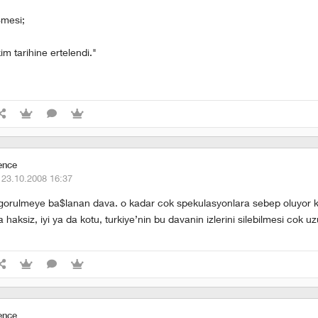
$mesi;
m tarihine ertelendi."
ence
·
23.10.2008 16:37
orulmeye ba$lanan dava. o kadar cok spekulasyonlara sebep oluyor ki
da haksiz, iyi ya da kotu, turkiye’nin bu davanin izlerini silebilmesi cok u
ence