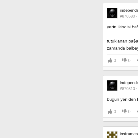
independ
#870580 
yarin ikincisi 
tutuklanan pa$al
zamanda balbay 
0
0
independ
#870810 
bugun yeniden b
0
0
instrumen