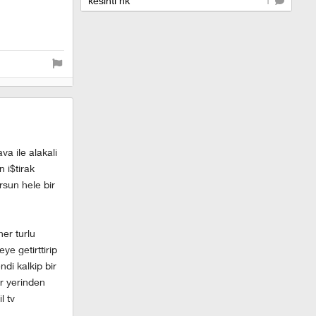
kesinti hk
1
va ile alakali
n i$tirak
rsun hele bir
her turlu
eye getirttirip
ndi kalkip bir
er yerinden
l tv