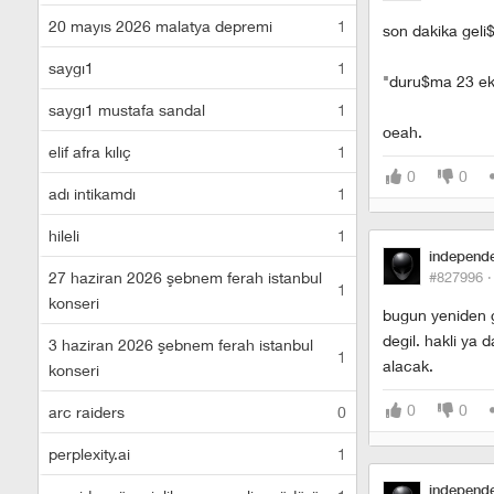
20 mayıs 2026 malatya depremi
1
son dakika geli
saygı1
1
"duru$ma 23 eki
saygı1 mustafa sandal
1
oeah.
elif afra kılıç
1
0
0
adı intikamdı
1
hileli
1
independ
27 haziran 2026 şebnem ferah istanbul
#827996 
1
konseri
bugun yeniden g
degil. hakli ya 
3 haziran 2026 şebnem ferah istanbul
1
alacak.
konseri
0
0
arc raiders
0
perplexity.ai
1
independ