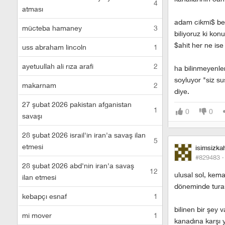
4
atması
adam cikmi$ ben
mücteba hamaney
3
biliyoruz ki kon
$ahit her ne ise 
uss abraham lincoln
1
ayetuullah ali rıza arafi
2
ha bilinmeyenle
soyluyor "siz s
makarnam
2
diye.
27 şubat 2026 pakistan afganistan
1
0
0
savaşı
28 şubat 2026 israil'in iran'a savaş ilan
5
etmesi
isimsizk
#829483 
28 şubat 2026 abd'nin iran'a savaş
12
ulusal sol, kema
ilan etmesi
döneminde turanc
kebapçı esnaf
1
bilinen bir şey 
mi mover
1
kanadına karşı 