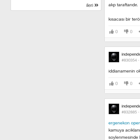
akp taraftarıdır.
ileri
kısacası bir ter
0
0
independ
#830354 
iddianamenin ok
0
0
independ
#832885 
ergenekon ope
kamuya aciklanm
soylenmesinde h