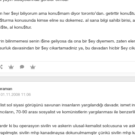
 her $eyi biliyorum ama konu$mam diyor toronto’dan. getirttir konu$tu
u$turma konusunda kimse eline su dokemez. al sana bilgi sahibi birisi, a
i$te, al konu$tur.
rin bilinmemesi senin i$ine geliyosa da ona bir $ey diyemem. zaten ele
usurluk davasindan bir $ey cikartamadiniz ya, bu davadan hicbir $ey ci
ahraman
·
01.11.2008 11:06
list sol siyasi görüşünü savunan insanların yargılandığı davadır. ismet i
ıların, 70-90 arası sosyalist ve komünistlerin yargılanması ile benzerlik
vardır ki bu operasyon sivilin ve askerin ulusal-kemalist solcusuna ve a
yapılmıştır. sivilin mhp kanadınaysa dokunulmamıştır çünkü sivilin mhp 