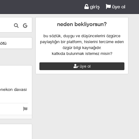
giriş
üye ol
neden bekliyorsun?
bu sözlük, duygu ve düşüncelerini özgürce
paylaştığın bir platform, hislerini tercüme eden
kötü
özgür bilgi kaynağıdır.
katkıda bulunmak istemez misin?
üye ol
genekon davasi