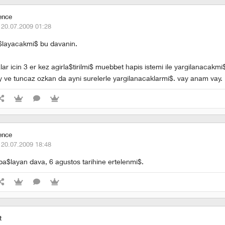
ence
·
20.07.2009 01:28
ba$layacakmi$ bu davanin.
ar icin 3 er kez agirla$tirilmi$ muebbet hapis istemi ile yargilanacakmi$
ve tuncaz ozkan da ayni surelerle yargilanacaklarmi$. vay anam vay.
ence
·
20.07.2009 18:48
a$layan dava, 6 agustos tarihine ertelenmi$.
t