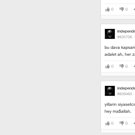
0
0
independ
#835706 
bu dava kapsa
adalet ah, her z
0
0
independ
#839460 
yillarin siyaset
hey ma$allah.
0
0