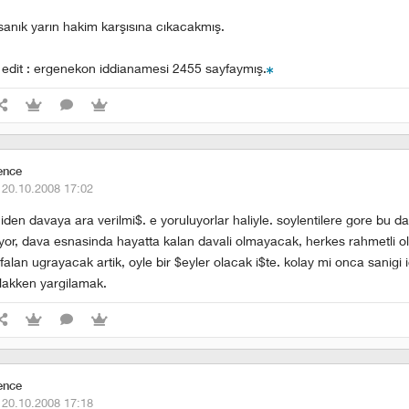
 sanık yarın hakim karşısına cıkacakmış.
edit : ergenekon iddianamesi 2455 sayfaymış.
ence
·
20.10.2008 17:02
iden davaya ara verilmi$. e yoruluyorlar haliyle. soylentilere gore bu da
yor, dava esnasinda hayatta kalan davali olmayacak, herkes rahmetli o
alan ugrayacak artik, oyle bir $eyler olacak i$te. kolay mi onca sanigi
lakken yargilamak.
ence
·
20.10.2008 17:18