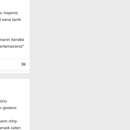
r. hepimiz
l sana tanik
manin kendisi
kartamazsiniz"
nönü
 gösterir.
skerin mhp
kanadı zaten