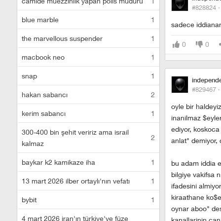
camide müezzinlik yapan polis müdürü
1
#828824 
blue marble
1
sadece iddiana
the marvellous suspender
1
0
0
macbook neo
1
snap
1
independ
#829467 
hakan sabancı
2
oyle bir haldeyi
kerim sabancı
1
inanilmaz $eyle
ediyor, koskoca 
300-400 bin şehit veririz ama israil
2
anlat" demiyor, 
kalmaz
baykar k2 kamikaze iha
1
bu adam iddia et
bilgiye vakifsa n
13 mart 2026 ilber ortaylı'nın vefatı
1
ifadesini almiyor
kiraathane ko$es
bybit
1
oynar aboo" des
4 mart 2026 iran'ın türkiye'ye füze
kanallarinin can