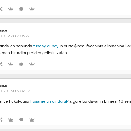
ence
·
19.12.2008 05:27
minda en sonunda
tuncay guney
’in yurtdi$inda ifadesinin alinmasina ka
aman bir adim geriden gelirsin zaten.
ence
·
16.01.2009 02:17
cisi ve hukukcusu
husamettin cindoruk
’a gore bu davanin bitmesi 10 se