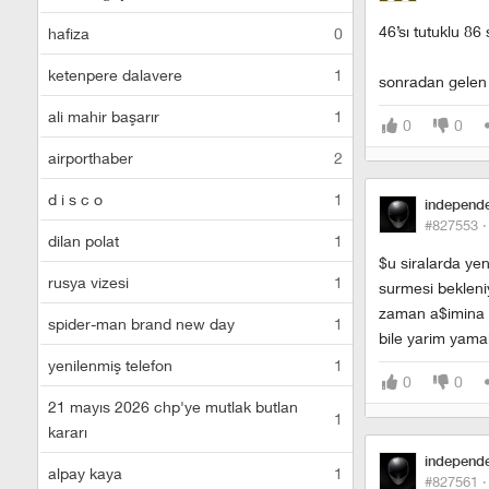
46’sı tutuklu 86
hafiza
0
ketenpere dalavere
1
sonradan gelen 
ali mahir başarır
1
0
0
airporthaber
2
d i s c o
1
independ
#827553 
dilan polat
1
$u siralarda yen
rusya vizesi
1
surmesi bekleni
zaman a$imina f
spider-man brand new day
1
bile yarim yama
yenilenmiş telefon
1
0
0
21 mayıs 2026 chp'ye mutlak butlan
1
kararı
independ
alpay kaya
1
#827561 