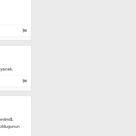
ayacak.
nilmi$.
 oldugunun