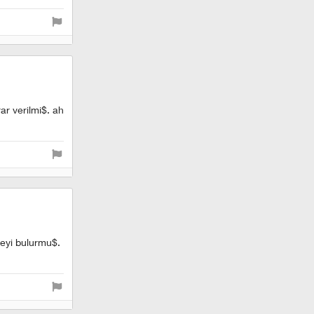
rar verilmi$. ah
neyi bulurmu$.