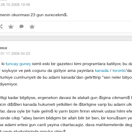
·
28.10.2008 19:06
menin okunmasi 23 gun surecekmi$.
ence
·
01.11.2008 04:23
z ki
tuncay guney
isimli eski bir gazeteci kimi programlara katiliyor, bu da
r soyluyor ve pek cogunu da gizliyor ama yayinlara
kanada
/
toronto
’da
turkiye cumhuriyeti de bu adami kanada’dan getirttirip "sen neler biliyo
diyemiyor.
tigi kadar bilgiliyse, ergenekon davasi ile alakali gun i$igina cikmami$ 
icin di$i$leri kanada hukumeti yetkilileri ile i$birligine varip bu adami ulk
lar. dava oyle bir hale gelmi$ ki yarin bizim firinin ekmek ustasi hilmi efe
inde cikip "abey benim bildigimi bir allah bilir bir ben, bir konu$sam y
e adami ertesi gun canli yayina cikartacagiz. dava mahkemelerde degi
li yayin studyolarinda gorulur olmu$.