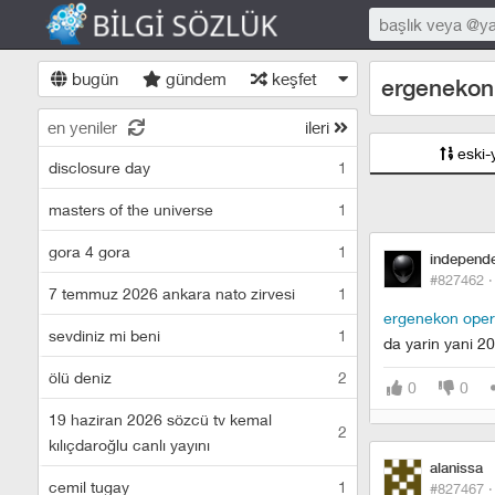
bugün
gündem
keşfet
ergenekon
en yeniler
ileri
eski-
disclosure day
1
masters of the universe
1
gora 4 gora
1
independ
#827462 
7 temmuz 2026 ankara nato zirvesi
1
ergenekon ope
sevdiniz mi beni
1
da yarin yani 20
ölü deniz
2
0
0
19 haziran 2026 sözcü tv kemal
2
kılıçdaroğlu canlı yayını
alanissa
cemil tugay
1
#827467 