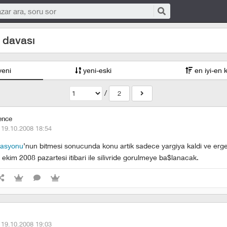
 davası
yeni
yeni-eski
en iyi-en 
/
2
ence
·
19.10.2008 18:54
rasyonu
’nun bitmesi sonucunda konu artik sadece yargiya kaldi ve er
 ekim 2008 pazartesi itibari ile silivride gorulmeye ba$lanacak.
·
19.10.2008 19:03