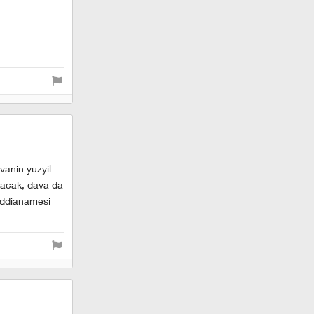
vanin yuzyil
lacak, dava da
 iddianamesi