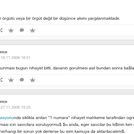
ör örgütü veya bir örgüt değil bir düşünce akımı yargılanmaktadır.
ence
·
10.11.2008 18:51
unmasi bugun nihayet bitti. davanin gorulmesi asil bundan sonra ba$l
ence
·
27.11.2008 19:25
rasyonu
nda siklikla anilan "1 numara" nihayet mahkeme tarafindan ogre
asi icin savcilara soruluyormu$ $u anda, eger savcilar bu ki$inin kim
erhangi bir sorun yok derlerse bu isim kamuya da aktarilacakmi$.