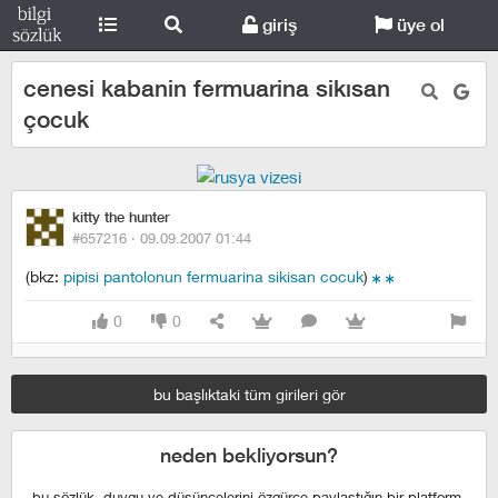
giriş
üye ol
cenesi kabanin fermuarina sikısan
çocuk
kitty the hunter
#657216 ·
09.09.2007 01:44
(bkz:
pipisi pantolonun fermuarina sikisan cocuk
)
0
0
bu başlıktaki tüm girileri gör
neden bekliyorsun?
bu sözlük, duygu ve düşüncelerini özgürce paylaştığın bir platform,