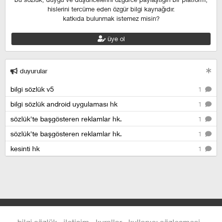
hislerini tercüme eden özgür bilgi kaynağıdır.
katkıda bulunmak istemez misin?
üye ol
duyurular
bilgi sözlük v5
1
bilgi sözlük android uygulaması hk
1
sözlük'te başgösteren reklamlar hk.
1
sözlük'te başgösteren reklamlar hk.
1
kesinti hk
1
bilgi sözlük
iletişim
kurallar
kullanıcı sözleşmesi