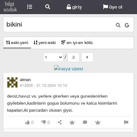
giriş
üye ol
bikini
eski-yeni
yeni-eski
en iyi-en kötü
/
2
alman
#12908 ·
31.10.2004 10:10
deniz,havuz vs. yerlere girerken veya guneslenirken
giyilebilen,kadinlarin gogus bolumunu ve kalca kisimlarini
kapatan,iki parcadan olusan giysi.
0
0