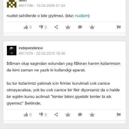
aello
#851798 ·
10.04.2009 01:34
nudist sahillerde o bile giyilmez. (bkz:
nudizm
)
0
0
independence
#917479 ·
22.02.2010 16:46
$i$man olup sagindan solundan yag fi$kiran hanim kizlarimizin
da kimi zaman ne yazik ki kullandigi aparat.
bu tur kizlarimizi yakmak icin firinlar kurulmali cok canice
olmayacaksa. yok bu cok canice bir fikir diyorsaniz da o halde
bir egiitm kursu acilmali "kimler bikini giyebilir kimler bi sik
giyemez" $eklinde.
0
0