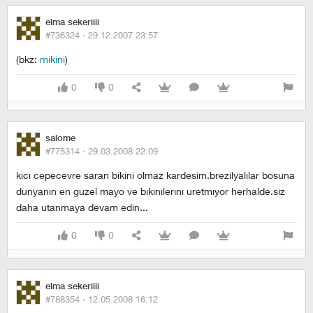
elma sekeriiii
#736324 ·
29.12.2007 23:57
(bkz:
mikini
)
0
0
salome
#775314 ·
29.03.2008 22:09
kıcı cepecevre saran bikini olmaz kardesim.brezilyalılar bosuna
dunyanın en guzel mayo ve bıkınılerını uretmıyor herhalde.siz
daha utanmaya devam edin...
0
0
elma sekeriiii
#788354 ·
12.05.2008 16:12