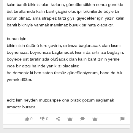
kalın bantlı bikinisi olan kızların, güne$lendikten sonra genelde
üst taraflarında kalın bant çizgisi olur. ipli bikinilerde böyle bir
sorun olmaz, ama straplez tarzı giysi giyecekler için yazın kalın
bantlı bikiniyle yanmak inanılmaz büyük bir hata olacaktır.
bunun için;
bikininizin üstünü ters çevirin, sırtınıza baglanacak olan kısmı
boynunuza, boynunuza baglanacak kısmı da sırtınıza baglayın.
böylece üst tarafınızda olu$acak olan kalın bant izinin yerine
ince bir çizgi halinde yanık izi olacaktır.
he derseniz ki ben zaten üstsüz güne$leniyorum, bana da b.k
yemek dü$er.
edit: kim neyden muzdaripse ona pratik çözüm saglamak
amaçtır burada.
0
0