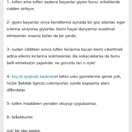
1- lutfen ama lutfen sadece bayanlar giysin bunu. erkeklerde
cidden siritiyor.
2- giyen bayanlar once kendilerine aynada bir goz atsinlar, eger
iclerine siniyorsa giysinler. bizim hayal dunyamizi suistimal
etmesinler. insaniz bizler de bir yerde.
3- sudan ciktiktan sonra lutfen kiclarina kacan kismi cikartmak
adina ellerini kiclarina sokmasinlar, illa sokacaklarsa da bunu
belli etmeksizin yapsinlar. ne goruntu lan o oyle!
4-
küçük göğüslü kadınlar
in bikini ustu giymelerine gerek yok,
hicbir $ekilde ilgimizi cekmiyorlar. ozetle kapsama alani
di$indalar.
5- lutfen maddeleri yeniden okuyup uygulasinlar.
6- te$ekkurler.
not: bir plaj sapigi.