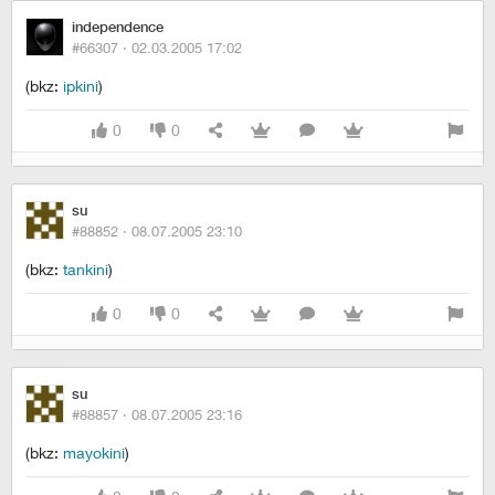
independence
#66307 ·
02.03.2005 17:02
(bkz:
ipkini
)
0
0
su
#88852 ·
08.07.2005 23:10
(bkz:
tankini
)
0
0
su
#88857 ·
08.07.2005 23:16
(bkz:
mayokini
)