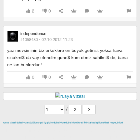
2
0
independence
#1058480 ·
02.10.2012 11:23
yaz mevsiminin biz erkeklere en buyuk getirisi. yoksa hava
sicakmi$ da vay efendim gune$ kum deniz sahilmi$ de, bana
ne lan bunlardan!
0
0
/
2
rusya vizesi
dubai vize
sözlük scripti
iç giyim
dubai vize
dubai vize ücreti
flört
arkadaşlık
sohbet
mayo, bikini
izmir escort
maltepe escort
buca escort
denizli escort
çiğli
escort
çekmeköy escort
anadolu yakası escort
istanbul escort