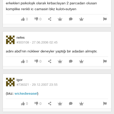
erkekleri psikolojik olarak kirbaclayan 2 parcadan olusan
komplike renkli ic camasiri bkz kulot+sutyen
0
0
nefes
#303108 ·
27.06.2006 02:45
adını abd’nin nükleer deneyler yaptığı bir adadan almıştır.
0
0
igor
#736321 ·
29.12.2007 23:55
(bkz:
wickedweasel
)
0
0