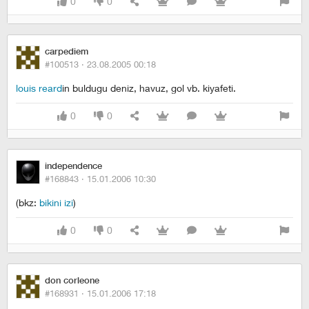
0
0
carpediem
#100513 ·
23.08.2005 00:18
louis reard
in buldugu deniz, havuz, gol vb. kiyafeti.
0
0
independence
#168843 ·
15.01.2006 10:30
(bkz:
bikini izi
)
0
0
don corleone
#168931 ·
15.01.2006 17:18