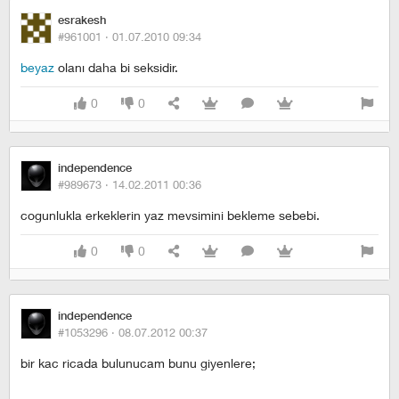
esrakesh
#961001 ·
01.07.2010 09:34
beyaz
olanı daha bi seksidir.
0
0
independence
#989673 ·
14.02.2011 00:36
cogunlukla erkeklerin yaz mevsimini bekleme sebebi.
0
0
independence
#1053296 ·
08.07.2012 00:37
bir kac ricada bulunucam bunu giyenlere;