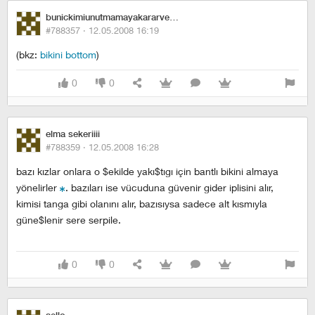
bunickimiunutmamayakararverdim
#788357 ·
12.05.2008 16:19
(bkz:
bikini bottom
)
0
0
elma sekeriiii
#788359 ·
12.05.2008 16:28
bazı kızlar onlara o $ekilde yakı$tıgı için bantlı bikini almaya
yönelirler
. bazıları ise vücuduna güvenir gider iplisini alır,
kimisi tanga gibi olanını alır, bazısıysa sadece alt kısmıyla
güne$lenir sere serpile.
0
0