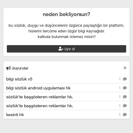
şişli escort
esenyurt escort
beylikdüzü escort
neden bekliyorsun?
bu sözlük, duygu ve düşüncelerini özgürce paylaştığın bir platform,
hislerini tercüme eden özgür bilgi kaynağıdır.
katkıda bulunmak istemez misin?
üye ol
duyurular
bilgi sözlük v5
1
bilgi sözlük android uygulaması hk
1
sözlük'te başgösteren reklamlar hk.
1
sözlük'te başgösteren reklamlar hk.
1
kesinti hk
1