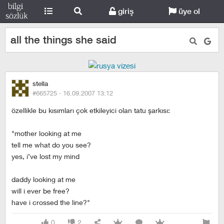
giriş
üye ol
all the things she said
stella
#665725 ·
16.09.2007 13:12
özellikle bu kısımları çok etkileyici olan tatu şarkısı:
"mother looking at me
tell me what do you see?
yes, i’ve lost my mind
daddy looking at me
will i ever be free?
have i crossed the line?"
0
2