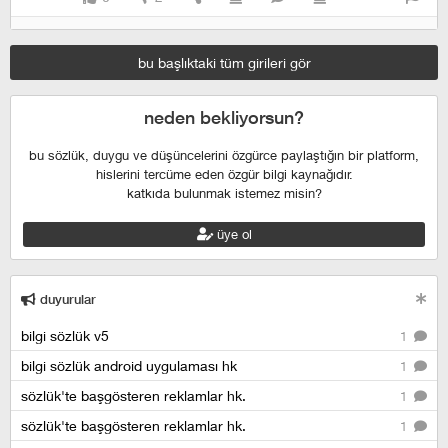
bu başlıktaki tüm girileri gör
neden bekliyorsun?
bu sözlük, duygu ve düşüncelerini özgürce paylaştığın bir platform,
hislerini tercüme eden özgür bilgi kaynağıdır.
katkıda bulunmak istemez misin?
üye ol
duyurular
bilgi sözlük v5
1
bilgi sözlük android uygulaması hk
1
sözlük'te başgösteren reklamlar hk.
1
sözlük'te başgösteren reklamlar hk.
1