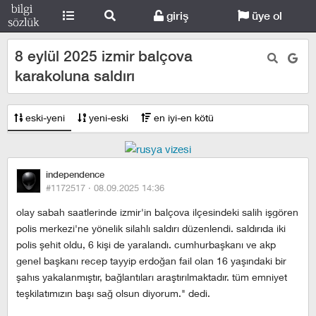
giriş
üye ol
8 eylül 2025 izmir balçova
karakoluna saldırı
eski-yeni
yeni-eski
en iyi-en kötü
independence
#1172517 ·
08.09.2025 14:36
olay sabah saatlerinde i̇zmir'in balçova ilçesindeki salih i̇şgören
polis merkezi'ne yönelik silahlı saldırı düzenlendi. saldırıda iki
polis şehit oldu, 6 kişi de yaralandı. cumhurbaşkanı ve akp
genel başkanı recep tayyip erdoğan fail olan 16 yaşındaki bir
şahıs yakalanmıştır, bağlantıları araştırılmaktadır. tüm emniyet
teşkilatımızın başı sağ olsun diyorum." dedi.