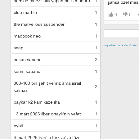
camide müezzinlik yapan polis müdürü
1
şahsa ozel mesaj
blue marble
1
0
0
the marvellous suspender
1
macbook neo
1
rusya vizesi
dubai vize
sözlük sc
snap
1
izmir escort
malt
hakan sabancı
2
escort
istanbul e
kerim sabancı
1
300-400 bin şehit veririz ama israil
2
kalmaz
baykar k2 kamikaze iha
1
13 mart 2026 ilber ortaylı'nın vefatı
1
bybit
1
4 mart 2026 iran'ın türkiye'ye füze