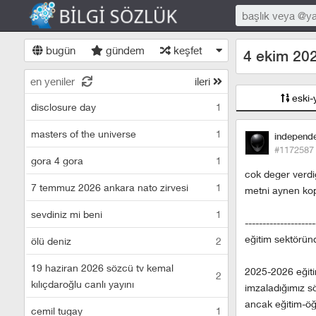
bugün
gündem
keşfet
4 ekim 2025
en yeniler
ileri
eski-
disclosure day
1
masters of the universe
1
independ
#1172587
gora 4 gora
1
cok deger verdi
7 temmuz 2026 ankara nato zirvesi
1
metni aynen ko
sevdiniz mi beni
1
--------------------
eğitim sektörün
ölü deniz
2
19 haziran 2026 sözcü tv kemal
2025-2026 eğitim-
2
kılıçdaroğlu canlı yayını
imzaladığımız s
ancak eğitim-öğ
cemil tugay
1