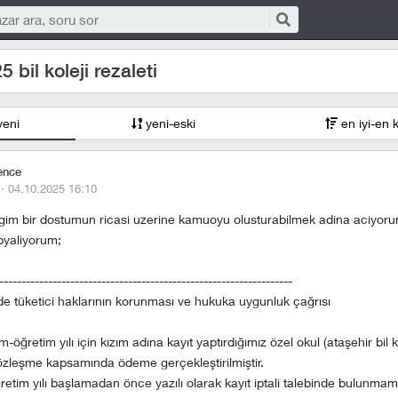
 bil koleji rezaleti
yeni
yeni-eski
en iyi-en 
ence
 ·
04.10.2025 16:10
gim bir dostumun ricasi uzerine kamuoyu olusturabilmek adina aciyorum
pyaliyorum;
------------------------------------------------------------------
de tüketici haklarının korunması ve hukuka uygunluk çağrısı
öğretim yılı için kızım adına kayıt yaptırdığımız özel okul (ataşehir bil ko
özleşme kapsamında ödeme gerçekleştirilmiştir.
retim yılı başlamadan önce yazılı olarak kayıt iptali talebinde bulunma