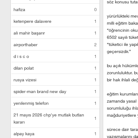
söz konusu tutar
hafiza
0
yürürlükteki me
ketenpere dalavere
1
milli eğitim bak
“öğrencinin oku
ali mahir başarır
1
6502 sayılı tük
“tüketici ile ya
airporthaber
2
geçersizdir.”
d i s c o
1
bu açık hükümle
dilan polat
1
zorunluluktur. 
rusya vizesi
1
bir hak ihlali d
spider-man brand new day
1
eğitim kurumlar
zamanda yasal m
yenilenmiş telefon
1
sorumluluğu ihla
21 mayıs 2026 chp'ye mutlak butlan
mağduriyetlere 
1
kararı
sürece dair tar
alpay kaya
1
yazışmalarını da