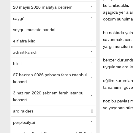
kullanılacaktır.
20 mayıs 2026 malatya depremi
1
aşağıda yer alan
saygı1
1
çözüm sunulmadı
saygı1 mustafa sandal
1
bu noktada yaln
savunmak adına 
elif afra kılıç
1
yargı mercileri
adı intikamdı
1
benzer durumda 
hileli
1
uygulamalara kar
27 haziran 2026 şebnem ferah istanbul
1
eğitim kurumlar
konseri
tamamının güven
3 haziran 2026 şebnem ferah istanbul
1
konseri
not: bu paylaşım
ve yaşanan süre
arc raiders
0
--------------------
perplexity.ai
1