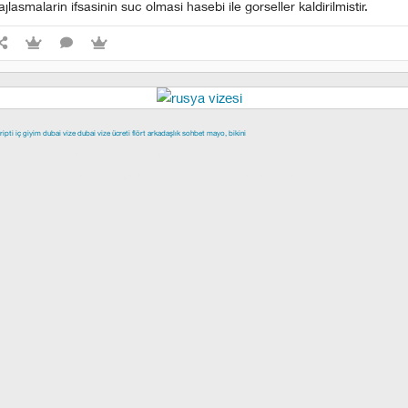
lasmalarin ifsasinin suc olmasi hasebi ile gorseller kaldirilmistir.
ripti
iç giyim
dubai vize
dubai vize ücreti
flört
arkadaşlık
sohbet
mayo, bikini
epe escort
buca escort
denizli escort
çiğli escort
çekmeköy escort
scort
şişli escort
esenyurt escort
beylikdüzü escort