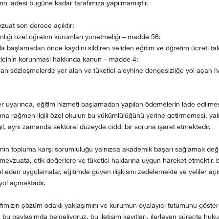
ın iadesi bugüne kadar tarafımıza yapılmamıştır.
vzuat son derece açıktır:
anlığı özel öğretim kurumları yönetmeliği – madde 56:
la başlamadan önce kaydını sildiren veliden eğitim ve öğretim ücreti ta
eticinin korunması hakkında kanun – madde 4:
pılan sözleşmelerde yer alan ve tüketici aleyhine dengesizliğe yol açan h
r uyarınca, eğitim hizmeti başlamadan yapılan ödemelerin iade edilmesi
buna rağmen ilgili özel okulun bu yükümlülüğünü yerine getirmemesi, yal
eğil, aynı zamanda sektörel düzeyde ciddi bir soruna işaret etmektedir.
ının topluma karşı sorumluluğu yalnızca akademik başarı sağlamak deği
evzuata, etik değerlere ve tüketici haklarına uygun hareket etmektir. 
l eden uygulamalar, eğitimde güven ilişkisini zedelemekte ve veliler aç
yol açmaktadır.
afımızın çözüm odaklı yaklaşımını ve kurumun oyalayıcı tutumunu göst
 bu paylaşımda belgeliyoruz. bu iletişim kayıtları, ilerleyen süreçte hukuk