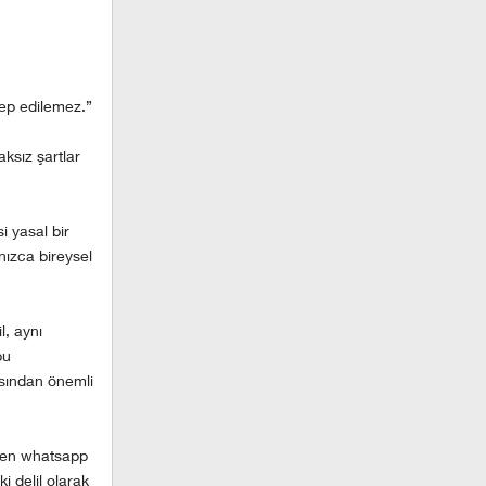
lep edilemez.”
aksız şartlar
 yasal bir
nızca bireysel
l, aynı
bu
ısından önemli
eren whatsapp
i delil olarak