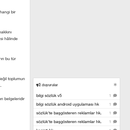
hangi bir
hakkını
si hâlinde
ın bu tür
değil toplumun
duyurular
.
bilgi sözlük v5
1
n belgeleridir
bilgi sözlük android uygulaması hk
1
sözlük'te başgösteren reklamlar hk.
1
sözlük'te başgösteren reklamlar hk.
1