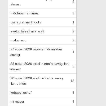
4
atması
mücteba hamaney
3
uss abraham lincoln
1
ayetuullah ali rıza arafi
2
makarnam
2
27 şubat 2026 pakistan afganistan
1
savaşı
28 şubat 2026 israil'in iran'a savaş ilan
5
etmesi
28 şubat 2026 abd'nin iran'a savaş
12
ilan etmesi
kebapçı esnaf
1
mi mover
1