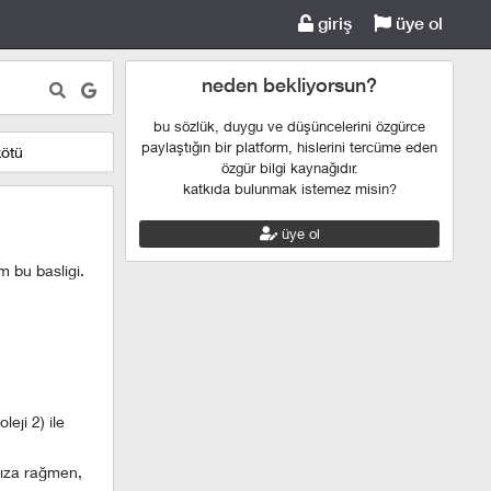
giriş
üye ol
neden bekliyorsun?
bu sözlük, duygu ve düşüncelerini özgürce
paylaştığın bir platform, hislerini tercüme eden
kötü
özgür bilgi kaynağıdır.
katkıda bulunmak istemez misin?
üye ol
 bu basligi.
leji 2) ile
mıza rağmen,