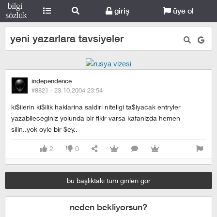
giriş
üye ol
yeni yazarlara tavsiyeler
independence
#8821 ·
23.10.2004 23:54
ki$ilerin ki$ilik haklarina saldiri niteligi ta$iyacak entryler
yazabileceginiz yolunda bir fikir varsa kafanizda hemen
silin..yok oyle bir $ey..
2
0
bu başlıktaki tüm girileri gör
neden bekliyorsun?