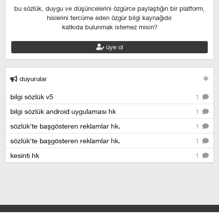
bu sözlük, duygu ve düşüncelerini özgürce paylaştığın bir platform,
hislerini tercüme eden özgür bilgi kaynağıdır.
katkıda bulunmak istemez misin?
üye ol
duyurular
bilgi sözlük v5
1
bilgi sözlük android uygulaması hk
1
sözlük'te başgösteren reklamlar hk.
1
sözlük'te başgösteren reklamlar hk.
1
kesinti hk
1