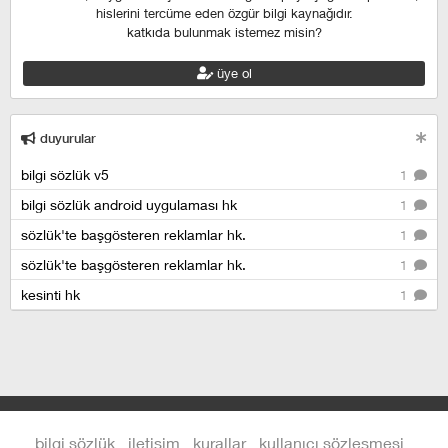
hislerini tercüme eden özgür bilgi kaynağıdır.
katkıda bulunmak istemez misin?
üye ol
duyurular
bilgi sözlük v5
1
bilgi sözlük android uygulaması hk
1
sözlük'te başgösteren reklamlar hk.
1
sözlük'te başgösteren reklamlar hk.
1
kesinti hk
1
bilgi sözlük
iletişim
kurallar
kullanıcı sözleşmesi