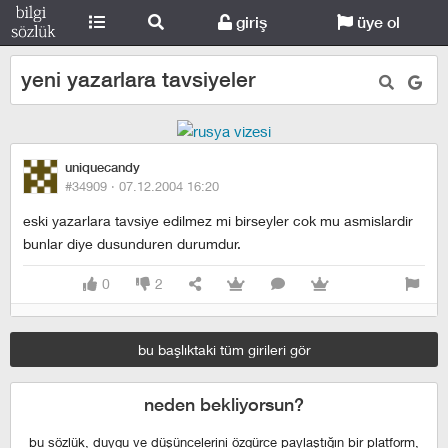
giriş
üye ol
yeni yazarlara tavsiyeler
uniquecandy
#34909 ·
07.12.2004 16:20
eski yazarlara tavsiye edilmez mi birseyler cok mu asmislardir
bunlar diye dusunduren durumdur.
0
2
bu başlıktaki tüm girileri gör
neden bekliyorsun?
bu sözlük, duygu ve düşüncelerini özgürce paylaştığın bir platform,