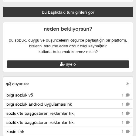
bu başlıktaki tüm girileri gör
neden bekliyorsun?
bu sözlük, duygu ve düşüncelerini özgürce paylaştığın bir platform,
hislerini tercüme eden özgür bilgi kaynağıdır.
katkıda bulunmak istemez misin?
üye ol
duyurular
bilgi sözlük v5
1
bilgi sözlük android uygulaması hk
1
sözlük'te başgösteren reklamlar hk.
1
sözlük'te başgösteren reklamlar hk.
1
kesinti hk
1