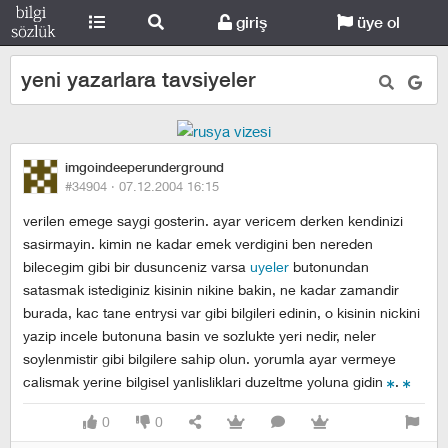
giriş
üye ol
yeni yazarlara tavsiyeler
imgoindeeperunderground
#34904 ·
07.12.2004 16:15
verilen emege saygi gosterin. ayar vericem derken kendinizi
sasirmayin. kimin ne kadar emek verdigini ben nereden
bilecegim gibi bir dusunceniz varsa
uyeler
butonundan
satasmak istediginiz kisinin nikine bakin, ne kadar zamandir
burada, kac tane entrysi var gibi bilgileri edinin, o kisinin nickini
yazip incele butonuna basin ve sozlukte yeri nedir, neler
soylenmistir gibi bilgilere sahip olun. yorumla ayar vermeye
calismak yerine bilgisel yanlisliklari duzeltme yoluna gidin
.
0
0