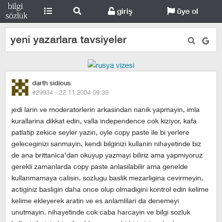
giriş
üye ol
yeni yazarlara tavsiyeler
darth sidious
#29934 ·
22.11.2004 09:39
jedi larin ve moderatorlerin arkasindan nanik yapmayin, imla
kurallarina dikkat edin, valla independence cok kiziyor, kafa
patlatip zekice seyler yazin, oyle copy paste ile bi yerlere
geleceginizi sanmayin, kendi bilginizi kullanin nihayetinde biz
de ana brittanica’dan okuyup yazmayi biliriz ama yapmiyoruz
gerekli zamanlarda copy paste anlasilabilir ama genelde
kullanmamaya calisin. sozlugu baslik mezarligina cevirmeyin,
actiginiz basligin daha once olup olmadigini kontrol edin kelime
kelime ekleyerek aratin ve es anlamlilari da denemeyi
unutmayin. nihayetinde cok caba harcayin ve bilgi sozluk