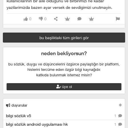
kullanicilarinin bir aile oldugunu ve birbirimizi ne kadar
yazilarimizda bazen ayar versek de sevdigimizi unutmayin.
0
0
bu başlıktaki tüm girileri gör
neden bekliyorsun?
bu sözlük, duygu ve düşüncelerini özgürce paylaştığın bir platform,
hislerini tercüme eden özgür bilgi kaynağıdır.
katkıda bulunmak istemez misin?
üye ol
duyurular
bilgi sözlük v5
1
bilgi sözlük android uygulaması hk
1