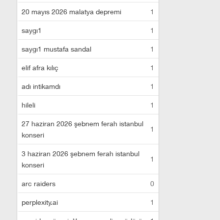
20 mayıs 2026 malatya depremi
1
saygı1
1
saygı1 mustafa sandal
1
elif afra kılıç
1
adı intikamdı
1
hileli
1
27 haziran 2026 şebnem ferah istanbul
1
konseri
3 haziran 2026 şebnem ferah istanbul
1
konseri
arc raiders
0
perplexity.ai
1