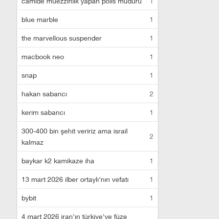
camide müezzinlik yapan polis müdürü
1
blue marble
1
the marvellous suspender
1
macbook neo
1
snap
1
hakan sabancı
2
kerim sabancı
1
300-400 bin şehit veririz ama israil
2
kalmaz
baykar k2 kamikaze iha
1
13 mart 2026 ilber ortaylı'nın vefatı
1
bybit
1
4 mart 2026 iran'ın türkiye'ye füze