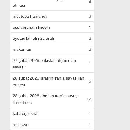
4
atması
mücteba hamaney
3
uss abraham lincoln
1
ayetuullah ali rıza arafi
2
makarnam
2
27 şubat 2026 pakistan afganistan
1
savaşı
28 şubat 2026 israil'in iran'a savaş ilan
5
etmesi
28 şubat 2026 abd'nin iran'a savaş
12
ilan etmesi
kebapçı esnaf
1
mi mover
1