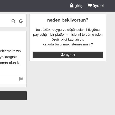
giriş
üye ol
neden bekliyorsun?
bu sözlük, duygu ve düşüncelerini özgürce
paylaştığın bir platform, hislerini tercüme eden
özgür bilgi kaynağıdır.
katkıda bulunmak istemez misin?
beklemeksizin
üye ol
olladiginiz
emin olun ki