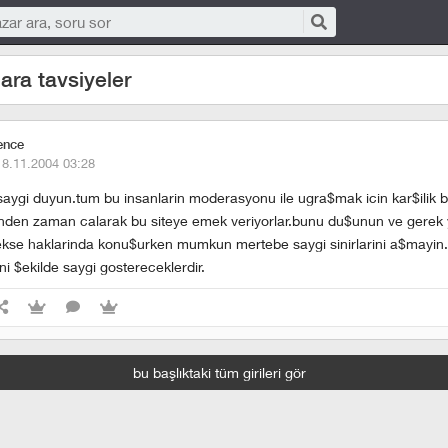
ara tavsiyeler
ence
18.11.2004 03:28
saygi duyun.tum bu insanlarin moderasyonu ile ugra$mak icin kar$ilik 
rinden zaman calarak bu siteye emek veriyorlar.bunu du$unun ve gerek y
kse haklarinda konu$urken mumkun mertebe saygi sinirlarini a$mayin.
ni $ekilde saygi gostereceklerdir.
bu başlıktaki tüm girileri gör