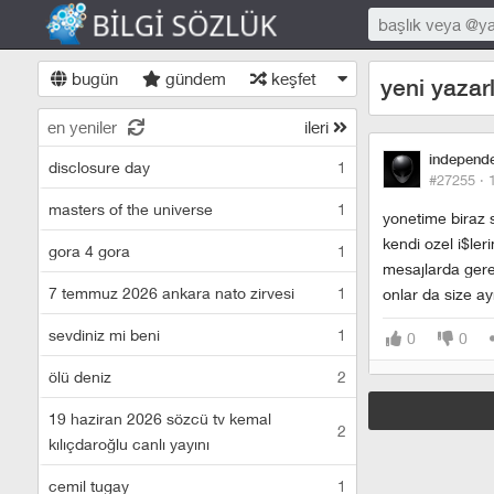
bugün
gündem
keşfet
yeni yazarl
en yeniler
ileri
independ
disclosure day
1
#27255 ·
masters of the universe
1
yonetime biraz 
kendi ozel i$le
gora 4 gora
1
mesajlarda gere
7 temmuz 2026 ankara nato zirvesi
1
onlar da size ay
sevdiniz mi beni
1
0
0
ölü deniz
2
19 haziran 2026 sözcü tv kemal
2
kılıçdaroğlu canlı yayını
cemil tugay
1