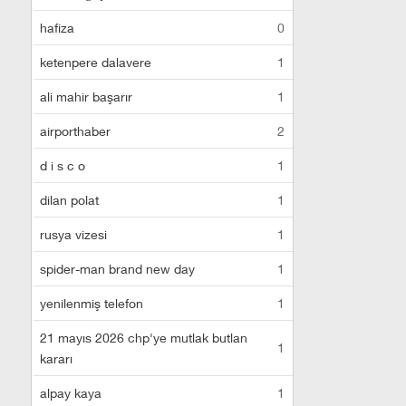
hafiza
0
ketenpere dalavere
1
ali mahir başarır
1
airporthaber
2
d i s c o
1
dilan polat
1
rusya vizesi
1
spider-man brand new day
1
yenilenmiş telefon
1
21 mayıs 2026 chp'ye mutlak butlan
1
kararı
alpay kaya
1