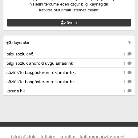
hislerini tercüme eden özgür bilgi kaynağıdır.
katkıda bulunmak istemez misin?
üye ol
duyurular
bilgi sözlük v5
1
bilgi sözlük android uygulaması hk
1
sözlük'te başgösteren reklamlar hk.
1
sözlük'te başgösteren reklamlar hk.
1
kesinti hk
1
bilgi sözlük
iletişim
kurallar
kullanıcı sözleşmesi