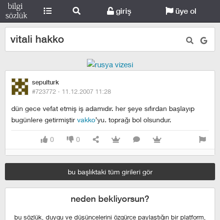
giriş
üye ol
vitali hakko
sepulturk
#723772 ·
11.12.2007 11:28
dün gece vefat etmiş iş adamıdır. her şeye sıfırdan başlayıp
bugünlere getirmiştir
vakko
’yu. toprağı bol olsundur.
0
0
bu başlıktaki tüm girileri gör
neden bekliyorsun?
bu sözlük, duygu ve düşüncelerini özgürce paylaştığın bir platform,