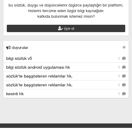
bu sözlük, duygu ve düşüncelerini özgürce paylaştığın bir platform,
hislerini tercüme eden özgür bilgi kaynağıdır.
katkıda bulunmak istemez misin?
üye ol
duyurular
bilgi sözlük v5
1
bilgi sözlük android uygulaması hk
1
sözlük'te başgösteren reklamlar hk.
1
sözlük'te başgösteren reklamlar hk.
1
kesinti hk
1