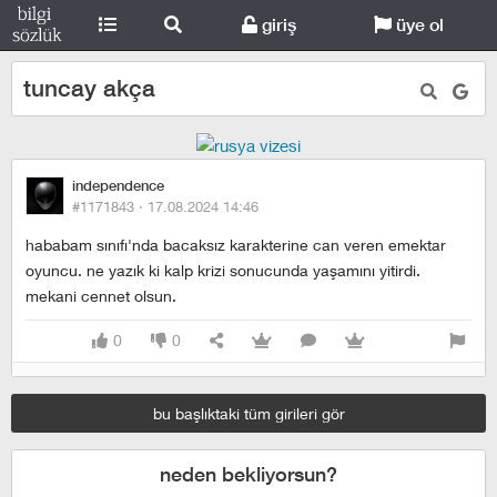
giriş
üye ol
tuncay akça
independence
#1171843 ·
17.08.2024 14:46
hababam sınıfı'nda bacaksız karakterine can veren emektar
oyuncu. ne yazık ki kalp krizi sonucunda yaşamını yitirdi.
mekani cennet olsun.
0
0
bu başlıktaki tüm girileri gör
neden bekliyorsun?