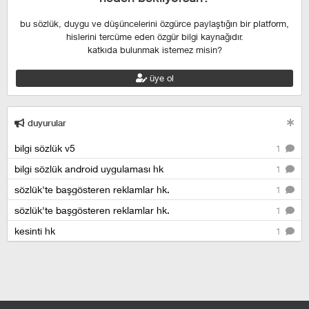
bu sözlük, duygu ve düşüncelerini özgürce paylaştığın bir platform,
hislerini tercüme eden özgür bilgi kaynağıdır.
katkıda bulunmak istemez misin?
üye ol
duyurular
bilgi sözlük v5
1
bilgi sözlük android uygulaması hk
1
sözlük'te başgösteren reklamlar hk.
1
sözlük'te başgösteren reklamlar hk.
1
kesinti hk
1