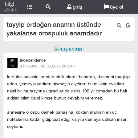
giriş
üye ol
tayyip erdoğan anamın üstünde
yakalansa orospuluk anamdadır
independence
#1136896 ·
28.03.2017 20:49
~
kurtulus savasini hepten birlik olarak basaran, dusmani maglup
eden, yemeyip yediren giymeyip giydiren bu milletin evlatlari
nasil bir mutasyona ugradilar da daha 100 yıl olmadan bu hali
aldilar, bilim dahil kimse bunun cevabini veremez.
annesine orospu demek pahasina, kokten inanisin en uc
noktalarina kadar gidip biat ettigi kisiyi aklamaya calisan insan
soylemi.