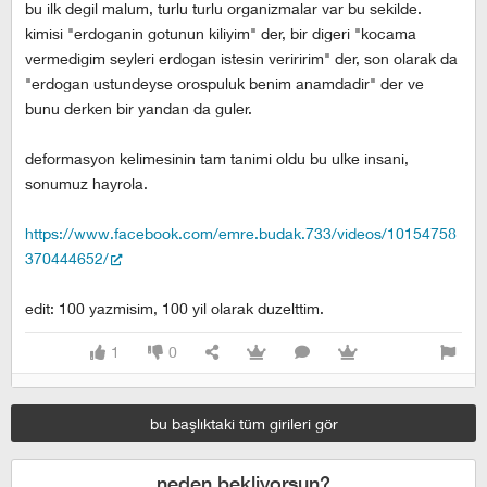
bu ilk degil malum, turlu turlu organizmalar var bu sekilde.
kimisi "erdoganin gotunun kiliyim" der, bir digeri "kocama
vermedigim seyleri erdogan istesin veriririm" der, son olarak da
"erdogan ustundeyse orospuluk benim anamdadir" der ve
bunu derken bir yandan da guler.
deformasyon kelimesinin tam tanimi oldu bu ulke insani,
sonumuz hayrola.
https://www.facebook.com/emre.budak.733/videos/10154758
370444652/
edit: 100 yazmisim, 100 yil olarak duzelttim.
1
0
bu başlıktaki tüm girileri gör
neden bekliyorsun?