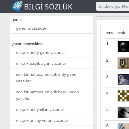
genel
genel istatistikler
sıra
nick
yazar istatistikleri
1.
en çok entry giren yazarlar
2.
en çok başlık açan yazarlar
son bir haftada en cok enty giren
3.
yazarlar
son bir haftada en çok başlık açan
4.
yazarlar
en çok entry silen yazarlar
5.
en çok artı oy veren yazarlar
6.