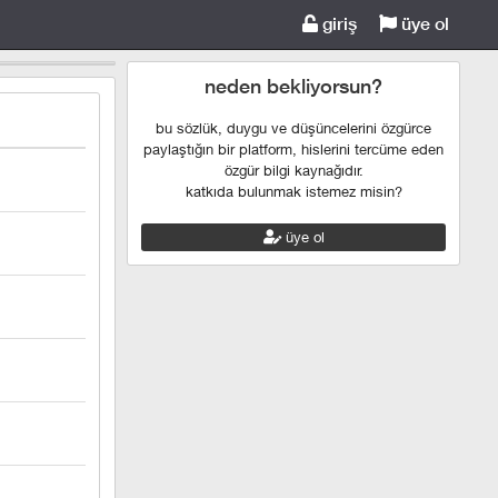
giriş
üye ol
neden bekliyorsun?
bu sözlük, duygu ve düşüncelerini özgürce
paylaştığın bir platform, hislerini tercüme eden
özgür bilgi kaynağıdır.
katkıda bulunmak istemez misin?
üye ol