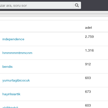
adet
2.759
independence
1.316
hmmmmmtmmcnm
912
bendis
683
yumurtagibicocuk
673
hayirlisiartik
603
akillibirdeli