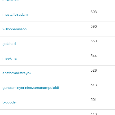
603
mustaitbiradam
590
willbohemsson
559
galahad
544
meekma
526
antiformalistrayok
513
gunesiminyerininezamanampulaldi
501
bigcoder
443