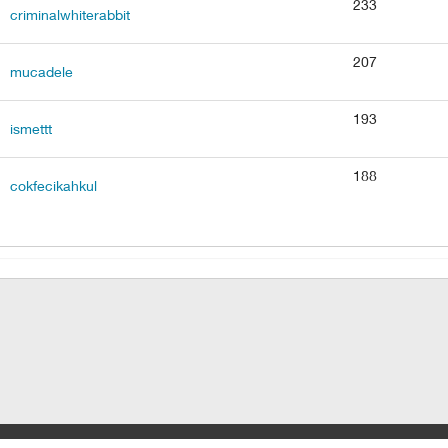
233
criminalwhiterabbit
207
mucadele
193
ismettt
188
cokfecikahkul