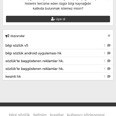
hislerini tercüme eden özgür bilgi kaynağıdır.
katkıda bulunmak istemez misin?
üye ol
duyurular
bilgi sözlük v5
1
bilgi sözlük android uygulaması hk
1
sözlük'te başgösteren reklamlar hk.
1
sözlük'te başgösteren reklamlar hk.
1
kesinti hk
1
bilgi sözlük
iletişim
kurallar
kullanıcı sözleşmesi