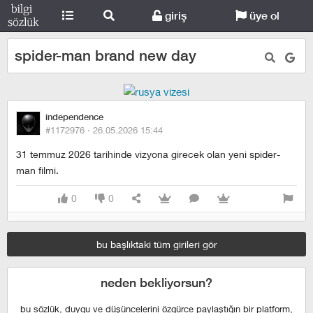
giriş
üye ol
spider-man brand new day
independence
#1172976 ·
26.05.2026 15:44
31 temmuz 2026 tarihinde vizyona girecek olan yeni spider-
man filmi.
0
0
bu başlıktaki tüm girileri gör
neden bekliyorsun?
bu sözlük, duygu ve düşüncelerini özgürce paylaştığın bir platform,