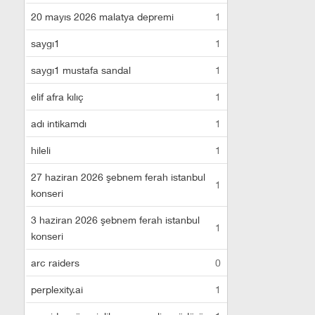
20 mayıs 2026 malatya depremi
1
saygı1
1
saygı1 mustafa sandal
1
elif afra kılıç
1
adı intikamdı
1
hileli
1
27 haziran 2026 şebnem ferah istanbul
1
konseri
3 haziran 2026 şebnem ferah istanbul
1
konseri
arc raiders
0
perplexity.ai
1