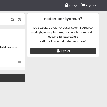
giriş
üye ol
neden bekliyorsun?
bu sözlük, duygu ve düşüncelerini özgürce
paylaştığın bir platform, hislerini tercüme eden
özgür bilgi kaynağıdır.
katkıda bulunmak istemez misin?
nizi onların
üye ol