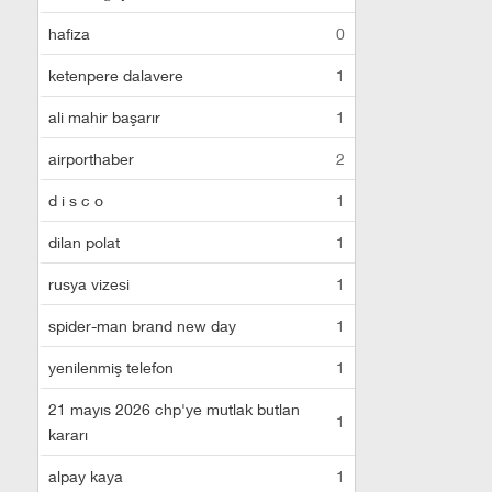
hafiza
0
ketenpere dalavere
1
ali mahir başarır
1
airporthaber
2
d i s c o
1
dilan polat
1
rusya vizesi
1
spider-man brand new day
1
yenilenmiş telefon
1
21 mayıs 2026 chp'ye mutlak butlan
1
kararı
alpay kaya
1