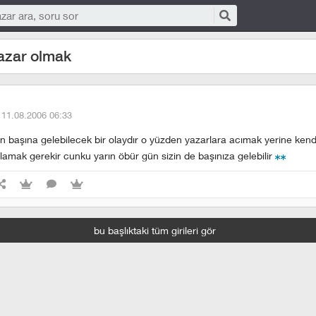
azar olmak
·
11.08.2006 06:33
ın başına gelebilecek bir olaydır o yüzden yazarlara acımak yerine kendi
lamak gerekir cunku yarın öbür gün sizin de başınıza gelebilir
bu başlıktaki tüm girileri gör