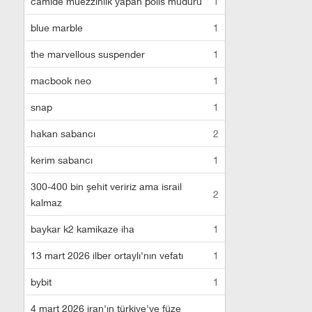
camide müezzinlik yapan polis müdürü
1
blue marble
1
the marvellous suspender
1
macbook neo
1
snap
1
hakan sabancı
2
kerim sabancı
1
300-400 bin şehit veririz ama israil
2
kalmaz
baykar k2 kamikaze iha
1
13 mart 2026 ilber ortaylı'nın vefatı
1
bybit
1
4 mart 2026 iran'ın türkiye'ye füze