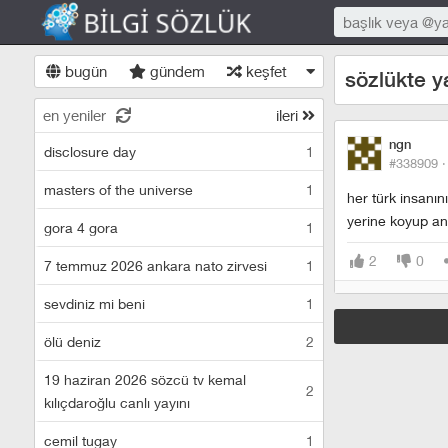
bugün
gündem
keşfet
sözlükte y
en yeniler
ileri
ngn
disclosure day
1
#338909 
masters of the universe
1
her türk insanın
yerine koyup an
gora 4 gora
1
2
0
7 temmuz 2026 ankara nato zirvesi
1
sevdiniz mi beni
1
ölü deniz
2
19 haziran 2026 sözcü tv kemal
2
kılıçdaroğlu canlı yayını
cemil tugay
1