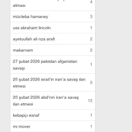
4
atması
mücteba hamaney
3
uss abraham lincoln
1
ayetuullah ali rıza arafi
2
makarnam
2
27 şubat 2026 pakistan afganistan
1
savaşı
28 şubat 2026 israil'in iran'a savaş ilan
5
etmesi
28 şubat 2026 abd'nin iran'a savaş
12
ilan etmesi
kebapçı esnaf
1
mi mover
1