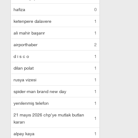
hafiza
0
ketenpere dalavere
1
ali mahir başarır
1
airporthaber
2
d i s c o
1
dilan polat
1
rusya vizesi
1
spider-man brand new day
1
yenilenmiş telefon
1
21 mayıs 2026 chp'ye mutlak butlan
1
kararı
alpay kaya
1