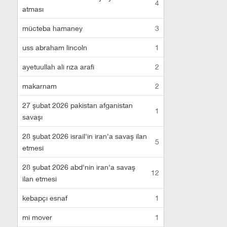
4
atması
mücteba hamaney
3
uss abraham lincoln
1
ayetuullah ali rıza arafi
2
makarnam
2
27 şubat 2026 pakistan afganistan
1
savaşı
28 şubat 2026 israil'in iran'a savaş ilan
5
etmesi
28 şubat 2026 abd'nin iran'a savaş
12
ilan etmesi
kebapçı esnaf
1
mi mover
1