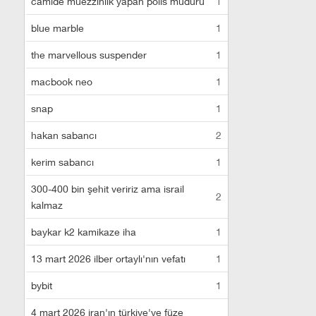
camide müezzinlik yapan polis müdürü
1
blue marble
1
the marvellous suspender
1
macbook neo
1
snap
1
hakan sabancı
2
kerim sabancı
1
300-400 bin şehit veririz ama israil
2
kalmaz
baykar k2 kamikaze iha
1
13 mart 2026 ilber ortaylı'nın vefatı
1
bybit
1
4 mart 2026 iran'ın türkiye'ye füze