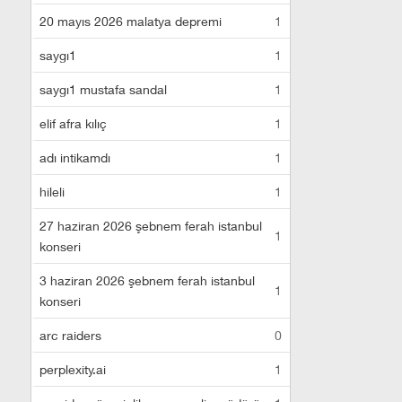
20 mayıs 2026 malatya depremi
1
saygı1
1
saygı1 mustafa sandal
1
elif afra kılıç
1
adı intikamdı
1
hileli
1
27 haziran 2026 şebnem ferah istanbul
1
konseri
3 haziran 2026 şebnem ferah istanbul
1
konseri
arc raiders
0
perplexity.ai
1