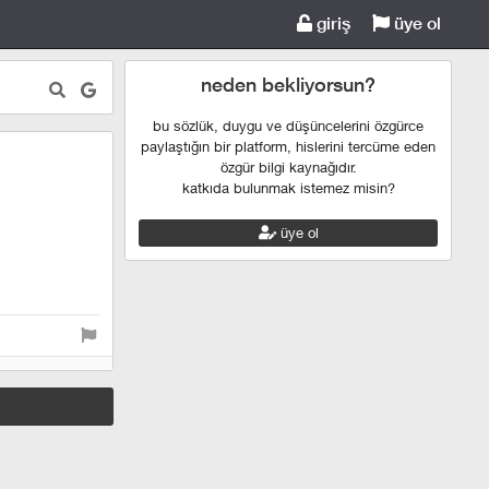
giriş
üye ol
neden bekliyorsun?
bu sözlük, duygu ve düşüncelerini özgürce
paylaştığın bir platform, hislerini tercüme eden
özgür bilgi kaynağıdır.
katkıda bulunmak istemez misin?
üye ol