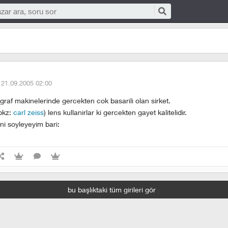
·
21.09.2005 02:00
ograf makinelerinde gercekten cok basarili olan sirket.
bkz:
carl zeiss
) lens kullanirlar ki gercekten gayet kalitelidir.
ini soyleyeyim bari:
bu başlıktaki tüm girileri gör