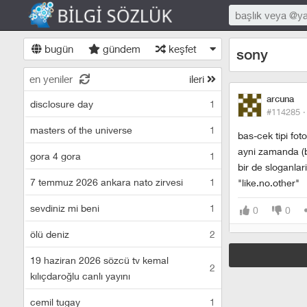
bugün
gündem
keşfet
sony
en yeniler
ileri
arcuna
disclosure day
1
#114285 
masters of the universe
1
bas-cek tipi fot
ayni zamanda (
gora 4 gora
1
bir de sloganlar
7 temmuz 2026 ankara nato zirvesi
1
"like.no.other"
sevdiniz mi beni
1
0
0
ölü deniz
2
19 haziran 2026 sözcü tv kemal
2
kılıçdaroğlu canlı yayını
cemil tugay
1