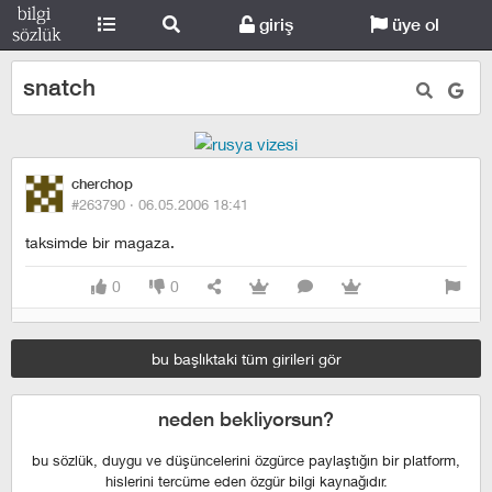
giriş
üye ol
snatch
cherchop
#263790 ·
06.05.2006 18:41
taksimde bir magaza.
0
0
bu başlıktaki tüm girileri gör
neden bekliyorsun?
bu sözlük, duygu ve düşüncelerini özgürce paylaştığın bir platform,
hislerini tercüme eden özgür bilgi kaynağıdır.