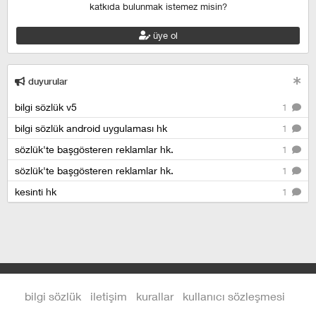
katkıda bulunmak istemez misin?
üye ol
duyurular
bilgi sözlük v5
1
bilgi sözlük android uygulaması hk
1
sözlük'te başgösteren reklamlar hk.
1
sözlük'te başgösteren reklamlar hk.
1
kesinti hk
1
bilgi sözlük
iletişim
kurallar
kullanıcı sözleşmesi