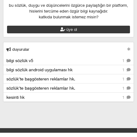
bu sözlük, duygu ve düşüncelerini özgürce paylaştığın bir platform,
hislerini tercüme eden özgür bilgi kaynağıdır.
katkıda bulunmak istemez misin?
üye ol
duyurular
bilgi sözlük v5
1
bilgi sözlük android uygulaması hk
1
sözlük'te başgösteren reklamlar hk.
1
sözlük'te başgösteren reklamlar hk.
1
kesinti hk
1