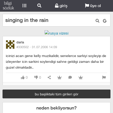
giriş
üye ol
singing in the rain
darla
#330502 ·
31.07.2006 14:09
icinizi acan gene kelly muzikalidir, senelerce sarkiyi soyleyip de
izleyenler icin sarkini soylendigi sahne geldigi zaman daha bir
guzel olmaktadir..
0
0
bu başlıktaki tüm girileri gör
neden bekliyorsun?