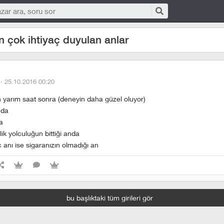
n çok ihtiyaç duyulan anlar
 ·
25.10.2016 00:20
 yarım saat sonra (deneyin daha güzel oluyor)
nda
da
ik yolculuğun bittiği anda
 anı ise sigaranızın olmadığı an
bu başlıktaki tüm girileri gör