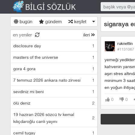
bugün
gündem
keşfet
sigaraya e
en yeniler
ileri
ruknettin
disclosure day
1
#1131067
masters of the universe
1
yemeği yedikten
kahvenin yarısı
gora 4 gora
1
aşırı stres altın
7 temmuz 2026 ankara nato zirvesi
1
minimum 3 saatl
en yoğun ihtiyaç
sevdiniz mi beni
1
0
0
ölü deniz
2
19 haziran 2026 sözcü tv kemal
2
kılıçdaroğlu canlı yayını
cemil tugay
1