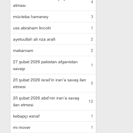
4
atması
mücteba hamaney
3
uss abraham lincoln
1
ayetuullah ali rıza arafi
2
makarnam
2
27 şubat 2026 pakistan afganistan
1
savaşı
28 şubat 2026 israil'in iran'a savaş ilan
5
etmesi
28 şubat 2026 abd'nin iran'a savaş
12
ilan etmesi
kebapçı esnaf
1
mi mover
1