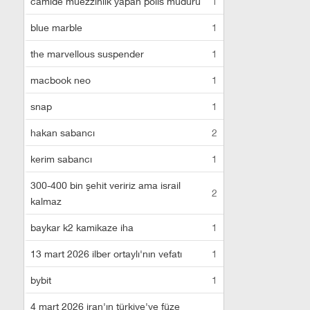
camide müezzinlik yapan polis müdürü
1
blue marble
1
the marvellous suspender
1
macbook neo
1
snap
1
hakan sabancı
2
kerim sabancı
1
300-400 bin şehit veririz ama israil
2
kalmaz
baykar k2 kamikaze iha
1
13 mart 2026 ilber ortaylı'nın vefatı
1
bybit
1
4 mart 2026 iran'ın türkiye'ye füze