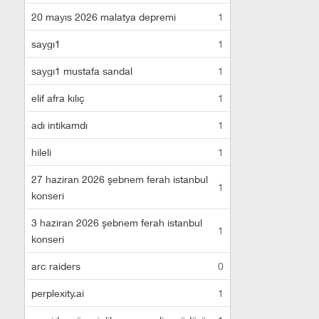
20 mayıs 2026 malatya depremi
1
saygı1
1
saygı1 mustafa sandal
1
elif afra kılıç
1
adı intikamdı
1
hileli
1
27 haziran 2026 şebnem ferah istanbul
1
konseri
3 haziran 2026 şebnem ferah istanbul
1
konseri
arc raiders
0
perplexity.ai
1