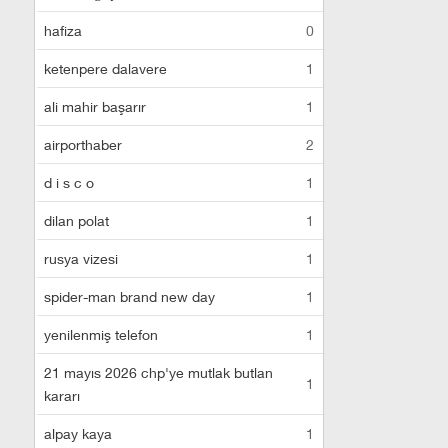
hafiza
0
ketenpere dalavere
1
ali mahir başarır
1
airporthaber
2
d i s c o
1
dilan polat
1
rusya vizesi
1
spider-man brand new day
1
yenilenmiş telefon
1
21 mayıs 2026 chp'ye mutlak butlan
1
kararı
alpay kaya
1