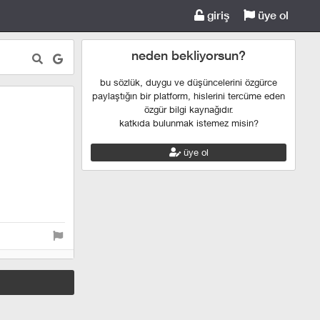
giriş
üye ol
neden bekliyorsun?
bu sözlük, duygu ve düşüncelerini özgürce
paylaştığın bir platform, hislerini tercüme eden
özgür bilgi kaynağıdır.
katkıda bulunmak istemez misin?
üye ol