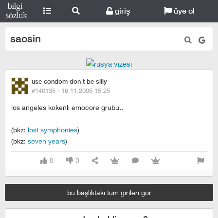
giriş
üye ol
saosin
use condom don t be silly
#140135 ·
16.11.2005 15:25
los angeles kokenli emocore grubu..
(bkz:
lost symphonies
)
(bkz:
seven years
)
0
0
bu başlıktaki tüm girileri gör