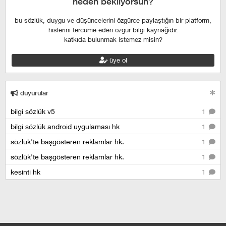
neden bekliyorsun?
bu sözlük, duygu ve düşüncelerini özgürce paylaştığın bir platform,
hislerini tercüme eden özgür bilgi kaynağıdır.
katkıda bulunmak istemez misin?
üye ol
duyurular
bilgi sözlük v5
1
bilgi sözlük android uygulaması hk
1
sözlük'te başgösteren reklamlar hk.
1
sözlük'te başgösteren reklamlar hk.
1
kesinti hk
1