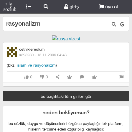
giriş
üye ol
rasyonalizm
cetniklereolum
#398280 ·
13.11.2006 04:43
(bkz:
islam ve rasyonalizm
)
0
0
bu başlıktaki tüm girileri gör
neden bekliyorsun?
bu sözlük, duygu ve düşüncelerini özgürce paylaştığın bir platform,
hislerini tercüme eden özgür bilgi kaynağıdır.