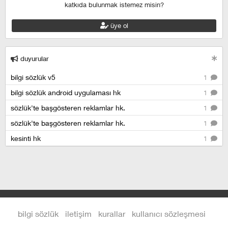
katkıda bulunmak istemez misin?
üye ol
duyurular
bilgi sözlük v5
1
bilgi sözlük android uygulaması hk
1
sözlük'te başgösteren reklamlar hk.
1
sözlük'te başgösteren reklamlar hk.
1
kesinti hk
1
bilgi sözlük
iletişim
kurallar
kullanıcı sözleşmesi