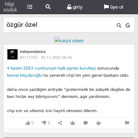
giriş
üye ol
özgür özel
independence
#1171725 ·
05.11.2023 08:45
4 kasım 2023 cumhuriyet halk partisi kurultayı
sonucunda
kemal kılıçdaroğlu
'nu yenerek chp'nin yeni genel baskani oldu.
daha once yazdigim entryde "gostermelik bir adaylik degilse de
ben hicbir sey bilmiyorum;" demisim, agir yanilmisim.
chp icin ve ulkemiz icin hayirli olmasini dilerim.
0
0