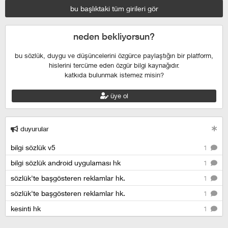
bu başlıktaki tüm girileri gör
neden bekliyorsun?
bu sözlük, duygu ve düşüncelerini özgürce paylaştığın bir platform,
hislerini tercüme eden özgür bilgi kaynağıdır.
katkıda bulunmak istemez misin?
üye ol
duyurular
bilgi sözlük v5
1
bilgi sözlük android uygulaması hk
1
sözlük'te başgösteren reklamlar hk.
1
sözlük'te başgösteren reklamlar hk.
1
kesinti hk
1