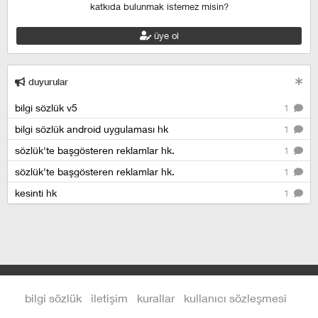
katkıda bulunmak istemez misin?
üye ol
duyurular
bilgi sözlük v5
1
bilgi sözlük android uygulaması hk
1
sözlük'te başgösteren reklamlar hk.
1
sözlük'te başgösteren reklamlar hk.
1
kesinti hk
1
bilgi sözlük
iletişim
kurallar
kullanıcı sözleşmesi