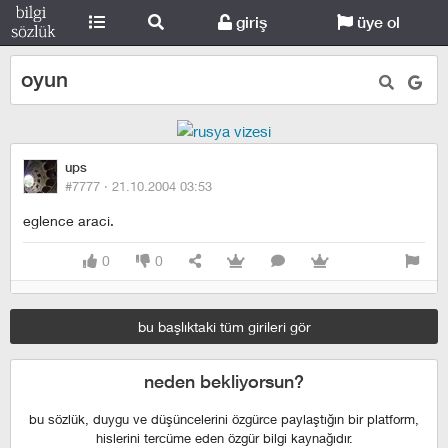
giriş
üye ol
oyun
ups
#7777 ·
21.10.2004 03:53
eglence araci.
0
0
bu başlıktaki tüm girileri gör
neden bekliyorsun?
bu sözlük, duygu ve düşüncelerini özgürce paylaştığın bir platform,
hislerini tercüme eden özgür bilgi kaynağıdır.