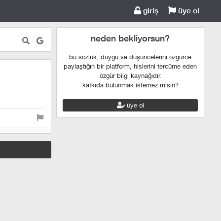
giriş
üye ol
neden bekliyorsun?
bu sözlük, duygu ve düşüncelerini özgürce
paylaştığın bir platform, hislerini tercüme eden
özgür bilgi kaynağıdır.
katkıda bulunmak istemez misin?
üye ol