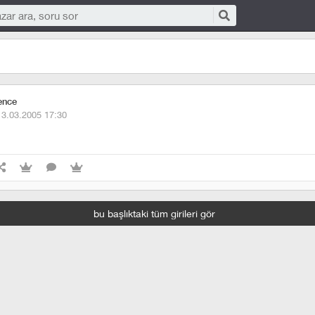
ence
13.03.2005 17:30
bu başlıktaki tüm girileri gör