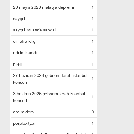
20 mayıs 2026 malatya depremi
1
saygı1
1
saygı1 mustafa sandal
1
elif afra kılıç
1
adı intikamdı
1
hileli
1
27 haziran 2026 şebnem ferah istanbul
1
konseri
3 haziran 2026 şebnem ferah istanbul
1
konseri
arc raiders
0
perplexity.ai
1