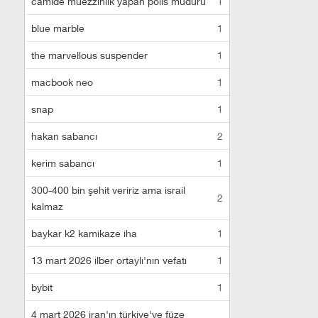
camide müezzinlik yapan polis müdürü
1
blue marble
1
the marvellous suspender
1
macbook neo
1
snap
1
hakan sabancı
2
kerim sabancı
1
300-400 bin şehit veririz ama israil
2
kalmaz
baykar k2 kamikaze iha
1
13 mart 2026 ilber ortaylı'nın vefatı
1
bybit
1
4 mart 2026 iran'ın türkiye'ye füze