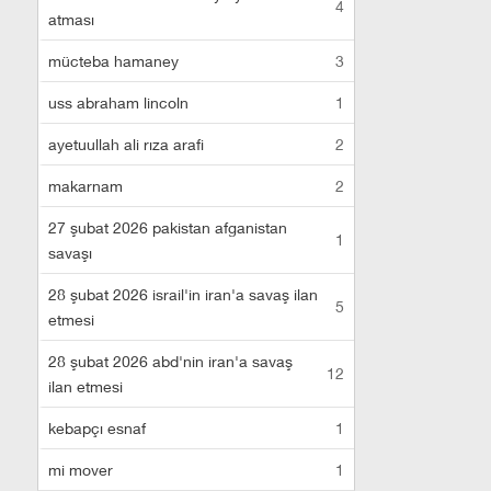
4
atması
mücteba hamaney
3
uss abraham lincoln
1
ayetuullah ali rıza arafi
2
makarnam
2
27 şubat 2026 pakistan afganistan
1
savaşı
28 şubat 2026 israil'in iran'a savaş ilan
5
etmesi
28 şubat 2026 abd'nin iran'a savaş
12
ilan etmesi
kebapçı esnaf
1
mi mover
1