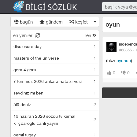
bugün
gündem
keşfet
oyun
en yeniler
ileri
independ
disclosure day
1
#68856 ·
masters of the universe
1
(bkz:
oyuncu
)
gora 4 gora
1
0
0
7 temmuz 2026 ankara nato zirvesi
1
sevdiniz mi beni
1
ölü deniz
2
19 haziran 2026 sözcü tv kemal
2
kılıçdaroğlu canlı yayını
cemil tugay
1