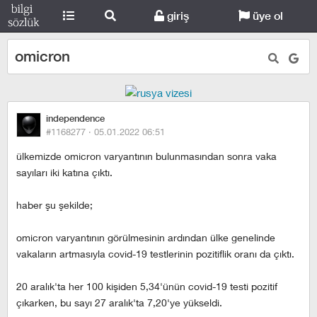
giriş
üye ol
omicron
independence
#1168277 ·
05.01.2022 06:51
ülkemizde omicron varyantının bulunmasından sonra vaka
sayıları iki katına çıktı.
haber şu şekilde;
omicron varyantının görülmesinin ardından ülke genelinde
vakaların artmasıyla covid-19 testlerinin pozitiflik oranı da çıktı.
20 aralık'ta her 100 kişiden 5,34'ünün covid-19 testi pozitif
çıkarken, bu sayı 27 aralık'ta 7,20'ye yükseldi.