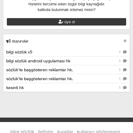
hislerini tercüme eden özgür bilgi kaynağıdır.
katkıda bulunmak istemez misin?
üye ol
duyurular
bilgi sözlük v5
1
bilgi sözlük android uygulaması hk
1
sözlük'te başgösteren reklamlar hk.
1
sözlük'te başgösteren reklamlar hk.
1
kesinti hk
1
bilgi sözlük
iletişim
kurallar
kullanıcı sözleşmesi