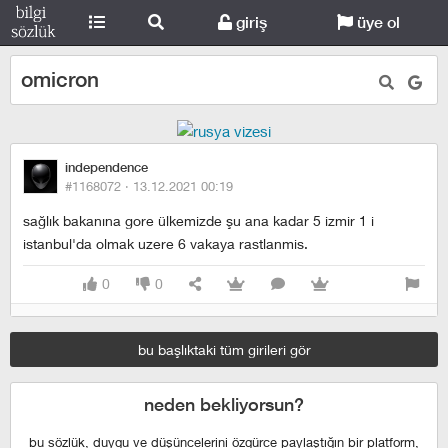
giriş
üye ol
omicron
independence
#1168072 ·
13.12.2021 00:19
sağlık bakanına gore ülkemizde şu ana kadar 5 izmir 1 i
istanbul'da olmak uzere 6 vakaya rastlanmis.
0
0
bu başlıktaki tüm girileri gör
neden bekliyorsun?
bu sözlük, duygu ve düşüncelerini özgürce paylaştığın bir platform,