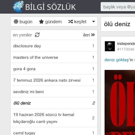
bugün
gündem
keşfet
ölü deniz
en yeniler
ileri
independ
disclosure day
1
#1173048
masters of the universe
1
deniz göktaş
'in
gora 4 gora
1
7 temmuz 2026 ankara nato zirvesi
1
sevdiniz mi beni
1
ölü deniz
2
19 haziran 2026 sözcü tv kemal
2
kılıçdaroğlu canlı yayını
cemil tugay
1