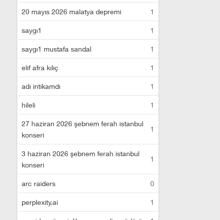
20 mayıs 2026 malatya depremi
1
saygı1
1
saygı1 mustafa sandal
1
elif afra kılıç
1
adı intikamdı
1
hileli
1
27 haziran 2026 şebnem ferah istanbul
1
konseri
3 haziran 2026 şebnem ferah istanbul
1
konseri
arc raiders
0
perplexity.ai
1