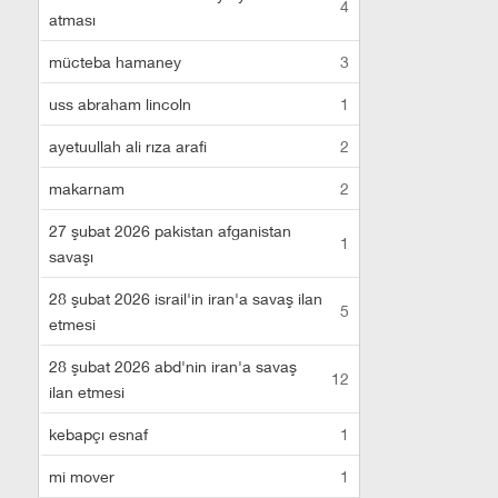
4
atması
mücteba hamaney
3
uss abraham lincoln
1
ayetuullah ali rıza arafi
2
makarnam
2
27 şubat 2026 pakistan afganistan
1
savaşı
28 şubat 2026 israil'in iran'a savaş ilan
5
etmesi
28 şubat 2026 abd'nin iran'a savaş
12
ilan etmesi
kebapçı esnaf
1
mi mover
1