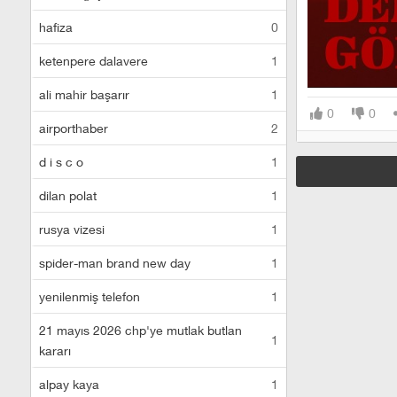
hafiza
0
ketenpere dalavere
1
ali mahir başarır
1
0
0
airporthaber
2
d i s c o
1
dilan polat
1
rusya vizesi
1
spider-man brand new day
1
yenilenmiş telefon
1
21 mayıs 2026 chp'ye mutlak butlan
1
kararı
alpay kaya
1