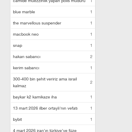
camide müezzinlik yapan polis müdürü
1
blue marble
1
the marvellous suspender
1
macbook neo
1
snap
1
hakan sabancı
2
kerim sabancı
1
300-400 bin şehit veririz ama israil
2
kalmaz
baykar k2 kamikaze iha
1
13 mart 2026 ilber ortaylı'nın vefatı
1
bybit
1
4 mart 2026 iran'ın türkiye'ye füze