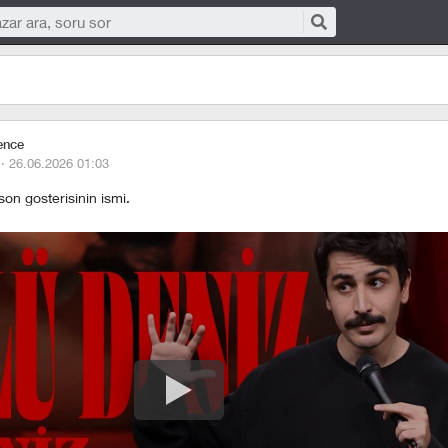
ence
 ·
26.06.2026 01:03
 son gosterisinin ismi.