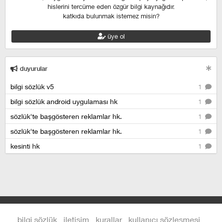
hislerini tercüme eden özgür bilgi kaynağıdır.
katkıda bulunmak istemez misin?
üye ol
duyurular
bilgi sözlük v5
1
bilgi sözlük android uygulaması hk
1
sözlük'te başgösteren reklamlar hk.
1
sözlük'te başgösteren reklamlar hk.
1
kesinti hk
1
bilgi sözlük
iletişim
kurallar
kullanıcı sözleşmesi