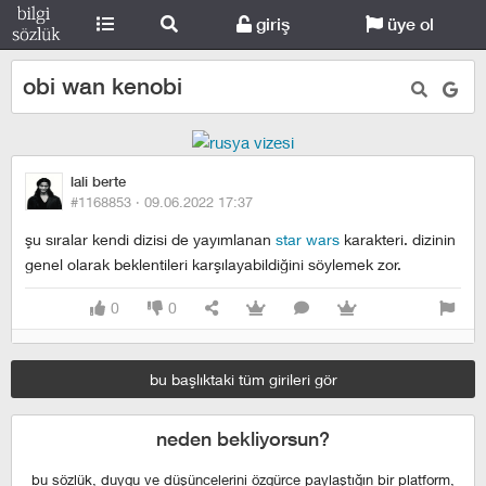
giriş
üye ol
obi wan kenobi
lali berte
#1168853 ·
09.06.2022 17:37
şu sıralar kendi dizisi de yayımlanan
star wars
karakteri. dizinin
genel olarak beklentileri karşılayabildiğini söylemek zor.
0
0
bu başlıktaki tüm girileri gör
neden bekliyorsun?
bu sözlük, duygu ve düşüncelerini özgürce paylaştığın bir platform,